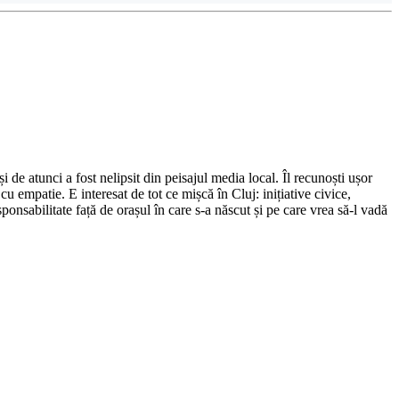
de atunci a fost nelipsit din peisajul media local. Îl recunoști ușor
cu empatie. E interesat de tot ce mișcă în Cluj: inițiative civice,
ponsabilitate față de orașul în care s-a născut și pe care vrea să-l vadă