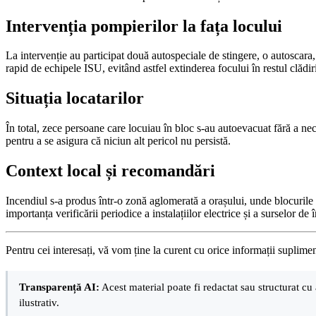
Intervenția pompierilor la fața locului
La intervenție au participat două autospeciale de stingere, o autoscar
rapid de echipele ISU, evitând astfel extinderea focului în restul clădiri
Situația locatarilor
În total, zece persoane care locuiau în bloc s-au autoevacuat fără a nece
pentru a se asigura că niciun alt pericol nu persistă.
Context local și recomandări
Incendiul s-a produs într-o zonă aglomerată a orașului, unde blocurile
importanța verificării periodice a instalațiilor electrice și a surselor de î
Pentru cei interesați, vă vom ține la curent cu orice informații suplime
Transparență AI:
Acest material poate fi redactat sau structurat cu 
ilustrativ.