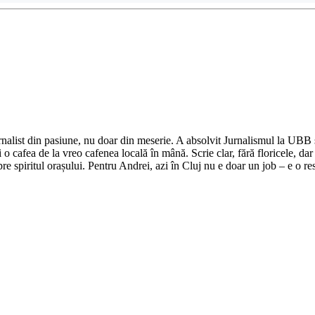
nalist din pasiune, nu doar din meserie. A absolvit Jurnalismul la UBB și 
o cafea de la vreo cafenea locală în mână. Scrie clar, fără floricele, dar 
e spiritul orașului. Pentru Andrei, azi în Cluj nu e doar un job – e o res