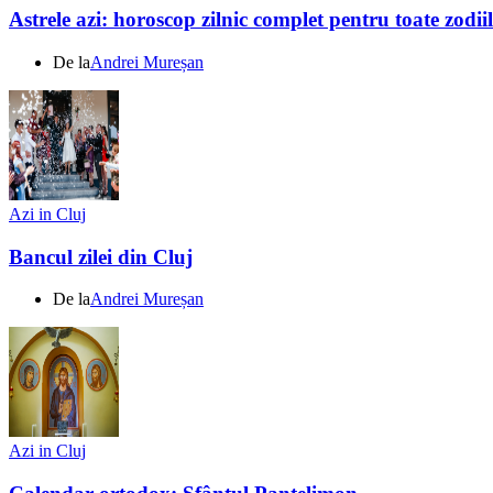
Astrele azi: horoscop zilnic complet pentru toate zodi
De la
Andrei Mureșan
Azi in Cluj
Bancul zilei din Cluj
De la
Andrei Mureșan
Azi in Cluj