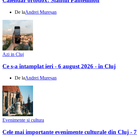
Calendar ortodox: Sfântul Pantelimon
De la
Andrei Mureșan
Azi in Cluj
Ce s-a întamplat ieri - 6 august 2026 - în Cluj
De la
Andrei Mureșan
Evenimente si cultura
Cele mai importante evenimente culturale din Cluj - 