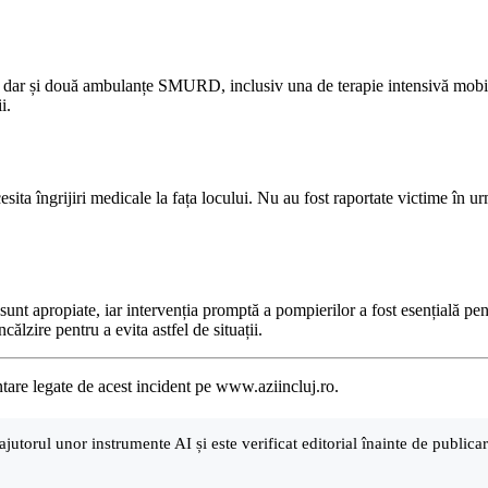
a, dar și două ambulanțe SMURD, inclusiv una de terapie intensivă mobilă.
i.
sita îngrijiri medicale la fața locului. Nu au fost raportate victime în u
 sunt apropiate, iar intervenția promptă a pompierilor a fost esențială p
ncălzire pentru a evita astfel de situații.
ntare legate de acest incident pe www.aziincluj.ro.
ajutorul unor instrumente AI și este verificat editorial înainte de public