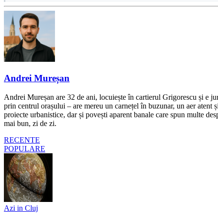
Andrei Mureșan
Andrei Mureșan are 32 de ani, locuiește în cartierul Grigorescu și e jur
prin centrul orașului – are mereu un carnețel în buzunar, un aer atent și 
proiecte urbanistice, dar și povești aparent banale care spun multe despr
mai bun, zi de zi.
RECENTE
POPULARE
Azi in Cluj