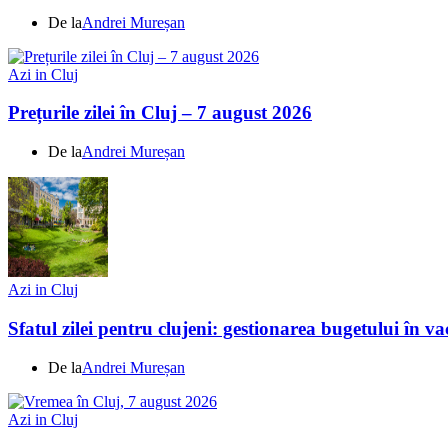
De la
Andrei Mureșan
Azi in Cluj
Prețurile zilei în Cluj – 7 august 2026
De la
Andrei Mureșan
Azi in Cluj
Sfatul zilei pentru clujeni: gestionarea bugetului în v
De la
Andrei Mureșan
Azi in Cluj