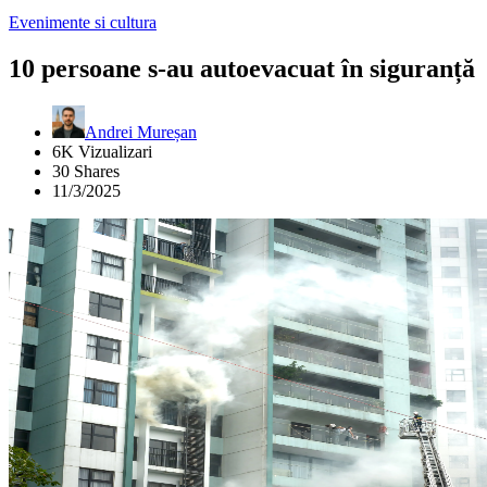
Evenimente si cultura
10 persoane s-au autoevacuat în siguranță
Andrei Mureșan
6K Vizualizari
30 Shares
11/3/2025