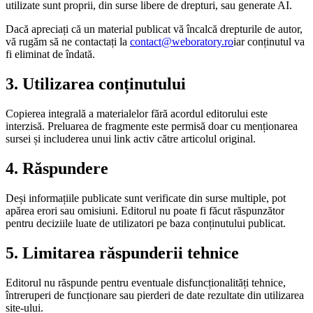
utilizate sunt proprii, din surse libere de drepturi, sau generate AI.
Dacă apreciați că un material publicat vă încalcă drepturile de autor,
vă rugăm să ne contactați la
contact@weboratory.ro
iar conținutul va
fi eliminat de îndată.
3. Utilizarea conținutului
Copierea integrală a materialelor fără acordul editorului este
interzisă. Preluarea de fragmente este permisă doar cu menționarea
sursei și includerea unui link activ către articolul original.
4. Răspundere
Deși informațiile publicate sunt verificate din surse multiple, pot
apărea erori sau omisiuni. Editorul nu poate fi făcut răspunzător
pentru deciziile luate de utilizatori pe baza conținutului publicat.
5. Limitarea răspunderii tehnice
Editorul nu răspunde pentru eventuale disfuncționalități tehnice,
întreruperi de funcționare sau pierderi de date rezultate din utilizarea
site-ului.