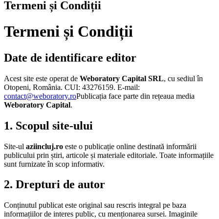
Termeni și Condiții
Termeni și Condiții
Date de identificare editor
Acest site este operat de
Weboratory Capital SRL
, cu sediul în
Otopeni, România. CUI: 43276159. E-mail:
contact@weboratory.ro
Publicația face parte din rețeaua media
Weboratory Capital
.
1. Scopul site-ului
Site-ul
aziincluj.ro
este o publicație online destinată informării
publicului prin știri, articole și materiale editoriale. Toate informațiile
sunt furnizate în scop informativ.
2. Drepturi de autor
Conținutul publicat este original sau rescris integral pe baza
informațiilor de interes public, cu menționarea sursei. Imaginile