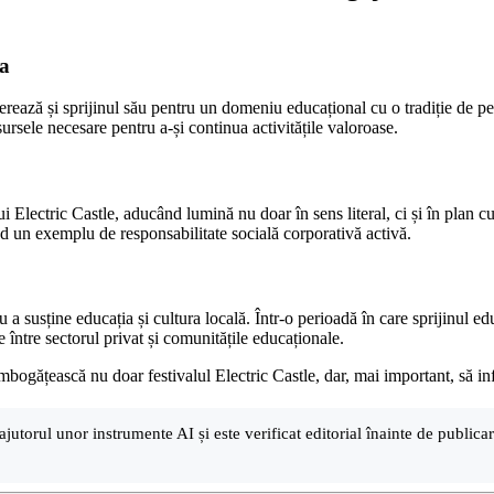
ța
rează și sprijinul său pentru un domeniu educațional cu o tradiție de pes
rsele necesare pentru a-și continua activitățile valoroase.
 Electric Castle, aducând lumină nu doar în sens literal, ci și în plan cu
ind un exemplu de responsabilitate socială corporativă activă.
 a susține educația și cultura locală. Într-o perioadă în care sprijinul ed
tre sectorul privat și comunitățile educaționale.
ățească nu doar festivalul Electric Castle, dar, mai important, să influe
ajutorul unor instrumente AI și este verificat editorial înainte de public