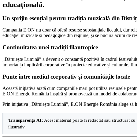
educațională.
Un sprijin esențial pentru tradiția muzicală din Bistri
Campania E.ON nu doar că oferă resurse substanțiale liceului, dar reite
educației muzicale și pedagogice din regiune, și se bucură acum de resu
Continuitatea unei tradiții filantropice
„Dăruiește Lumină” a devenit o constantă pozitivă în cadrul festivalului
importanța implicării corporative în proiecte educative și culturale, fi
Punte între mediul corporativ și comunitățile locale
Această inițiativă arată cum companiile mari pot utiliza resursele pentru
E.ON Energie România inspiră și promovează un model de colaborare în
Prin inițiativa „Dăruiește Lumină”, E.ON Energie România alege să îmbog
Transparență AI:
Acest material poate fi redactat sau structurat cu 
ilustrativ.