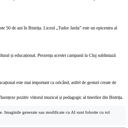
te 50 de ani în Bistrița. Liceul „Tudor Jarda” este un epicentru al
ltural și educațional. Prezența acestei campanii la Cluj subliniază
ucațional este mai important ca oricând, astfel de gesturi create de
nțeze pozitiv viitorul muzical și pedagogic al tinerilor din Bistrița.
are. Imaginile generate sau modificate cu AI sunt folosite cu rol