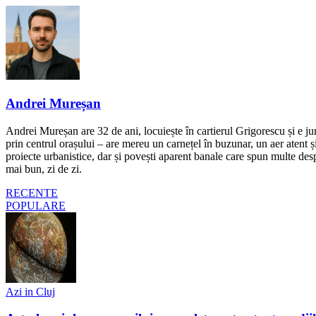
Andrei Mureșan
Andrei Mureșan are 32 de ani, locuiește în cartierul Grigorescu și e jur
prin centrul orașului – are mereu un carnețel în buzunar, un aer atent și 
proiecte urbanistice, dar și povești aparent banale care spun multe despr
mai bun, zi de zi.
RECENTE
POPULARE
Azi in Cluj