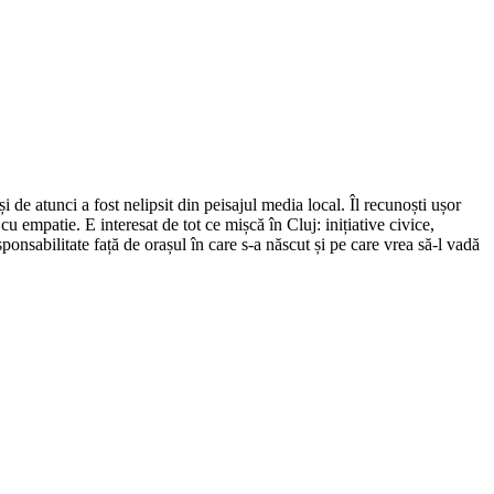
de atunci a fost nelipsit din peisajul media local. Îl recunoști ușor
cu empatie. E interesat de tot ce mișcă în Cluj: inițiative civice,
ponsabilitate față de orașul în care s-a născut și pe care vrea să-l vadă