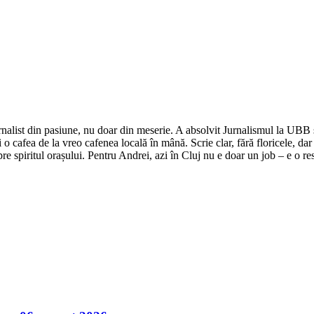
nalist din pasiune, nu doar din meserie. A absolvit Jurnalismul la UBB și 
o cafea de la vreo cafenea locală în mână. Scrie clar, fără floricele, dar 
e spiritul orașului. Pentru Andrei, azi în Cluj nu e doar un job – e o res