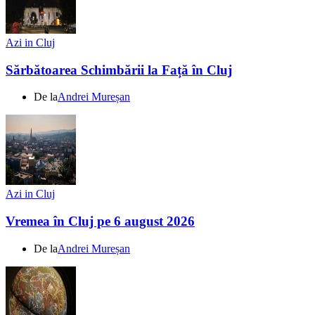
Azi in Cluj
Sărbătoarea Schimbării la Față în Cluj
De la
Andrei Mureșan
Azi in Cluj
Vremea în Cluj pe 6 august 2026
De la
Andrei Mureșan