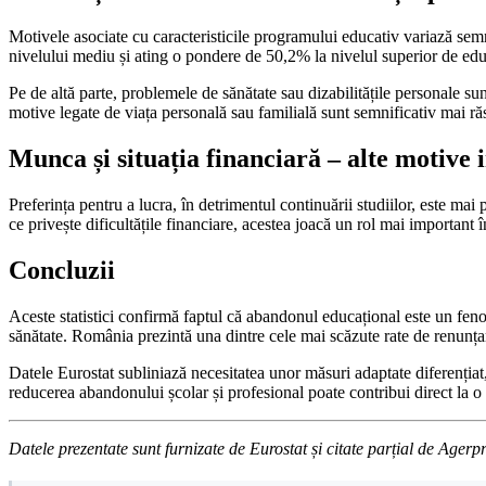
Motivele asociate cu caracteristicile programului educativ variază semn
nivelului mediu și ating o pondere de 50,2% la nivelul superior de educ
Pe de altă parte, problemele de sănătate sau dizabilitățile personale su
motive legate de viața personală sau familială sunt semnificativ mai r
Munca și situația financiară – alte motive
Preferința pentru a lucra, în detrimentul continuării studiilor, este ma
ce privește dificultățile financiare, acestea joacă un rol mai importan
Concluzii
Aceste statistici confirmă faptul că abandonul educațional este un feno
sănătate. România prezintă una dintre cele mai scăzute rate de renunțar
Datele Eurostat subliniază necesitatea unor măsuri adaptate diferențiat
reducerea abandonului școlar și profesional poate contribui direct la o 
Datele prezentate sunt furnizate de Eurostat și citate parțial de Ager