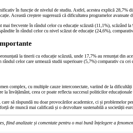
ificativ în funcție de nivelul de studiu. Astfel, acestea explică 28,7% d
ație. Această creștere sugerează că dificultatea programelor avansate de
nt mai frecvente în rândul celor cu educație scăzută (11,1%), scăzând la 
ăspândite în rândul celor cu nivel scăzut de educație (24,6%), comparativ
 importante
i pronunțată la tinerii cu educație scăzută, unde 17,7% au renunțat din ac
t în rândul celor care urmează studii superioare (5,7%) comparativ cu cei
men complex, cu multiple cauze interconectate, variind de la dificultăți
e la învățământ, ceea ce poate reflecta succesul politicilor educațional
, care să răspundă nu doar provocărilor academice, ci și problemelor pers
forță de muncă mai calificată și o dezvoltare sustenabilă a societății eu
pres, fiind analizate și comentate pentru o mai bună înțelegere a fenom