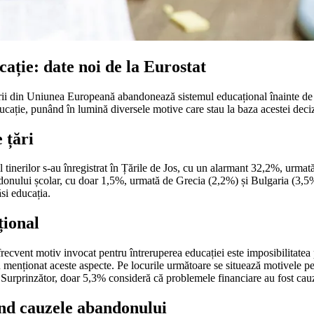
ație: date noi de la Eurostat
ii din Uniunea Europeană abandonează sistemul educațional înainte de f
ducație, punând în lumină diversele motive care stau la baza acestei deciz
 țări
ul tinerilor s-au înregistrat în Țările de Jos, cu un alarmant 32,2%, u
nului școlar, cu doar 1,5%, urmată de Grecia (2,2%) și Bulgaria (3,5%). A
si educația.
țional
ecvent motiv invocat pentru întreruperea educației este imposibilitatea p
 menționat aceste aspecte. Pe locurile următoare se situează motivele pe
urprinzător, doar 5,3% consideră că problemele financiare au fost cauza
vind cauzele abandonului