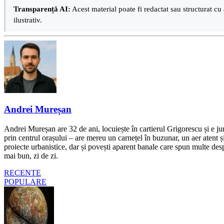
Transparență AI:
Acest material poate fi redactat sau structurat cu 
ilustrativ.
Andrei Mureșan
Andrei Mureșan are 32 de ani, locuiește în cartierul Grigorescu și e jur
prin centrul orașului – are mereu un carnețel în buzunar, un aer atent și 
proiecte urbanistice, dar și povești aparent banale care spun multe despr
mai bun, zi de zi.
RECENTE
POPULARE