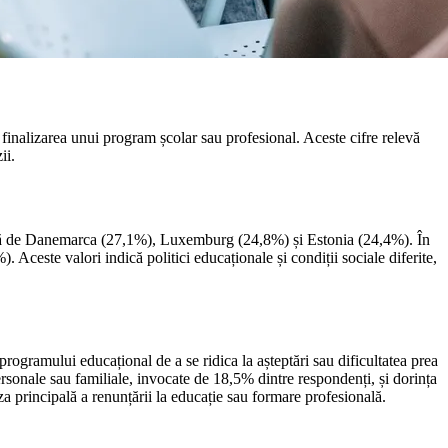
inalizarea unui program școlar sau profesional. Aceste cifre relevă
ii.
rmată de Danemarca (27,1%), Luxemburg (24,8%) și Estonia (24,4%). În
ceste valori indică politici educaționale și condiții sociale diferite,
rogramului educațional de a se ridica la așteptări sau dificultatea prea
rsonale sau familiale, invocate de 18,5% dintre respondenți, și dorința
 principală a renunțării la educație sau formare profesională.