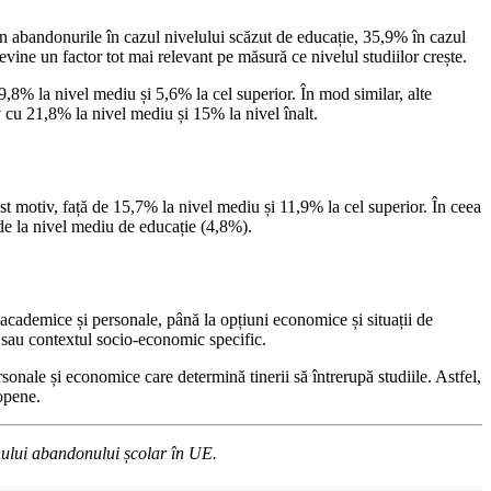
in abandonurile în cazul nivelului scăzut de educație, 35,9% în cazul
vine un factor tot mai relevant pe măsură ce nivelul studiilor crește.
9,8% la nivel mediu și 5,6% la cel superior. În mod similar, alte
 cu 21,8% la nivel mediu și 15% la nivel înalt.
est motiv, față de 15,7% la nivel mediu și 11,9% la cel superior. În ceea
 de la nivel mediu de educație (4,8%).
 academice și personale, până la opțiuni economice și situații de
e sau contextul socio-economic specific.
onale și economice care determină tinerii să întrerupă studiile. Astfel,
ropene.
enului abandonului școlar în UE.