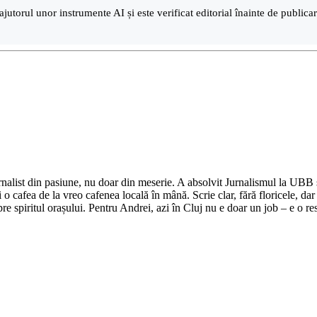
ajutorul unor instrumente AI și este verificat editorial înainte de public
nalist din pasiune, nu doar din meserie. A absolvit Jurnalismul la UBB și 
o cafea de la vreo cafenea locală în mână. Scrie clar, fără floricele, dar 
e spiritul orașului. Pentru Andrei, azi în Cluj nu e doar un job – e o res