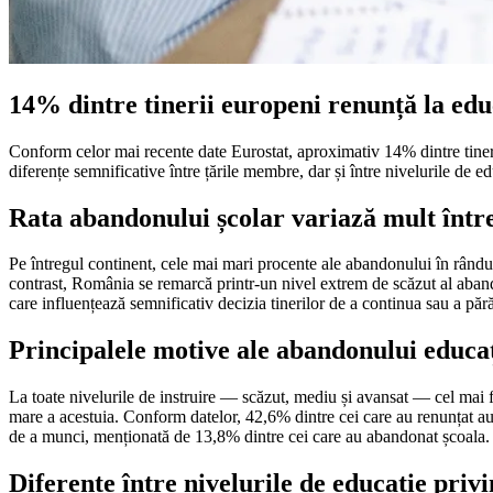
14% dintre tinerii europeni renunță la educ
Conform celor mai recente date Eurostat, aproximativ 14% dintre tiner
diferențe semnificative între țările membre, dar și între nivelurile de e
Rata abandonului școlar variază mult între
Pe întregul continent, cele mai mari procente ale abandonului în rând
contrast, România se remarcă printr-un nivel extrem de scăzut al abando
care influențează semnificativ decizia tinerilor de a continua sau a pără
Principalele motive ale abandonului educa
La toate nivelurile de instruire — scăzut, mediu și avansat — cel mai fr
mare a acestuia. Conform datelor, 42,6% dintre cei care au renunțat au
de a munci, menționată de 13,8% dintre cei care au abandonat școala. S
Diferențe între nivelurile de educație pri