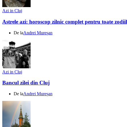
Azi in Cluj
Astrele azi: horoscop zilnic complet pentru toate zodi
De la
Andrei Mureșan
Azi in Cluj
Bancul zilei din Cluj
De la
Andrei Mureșan