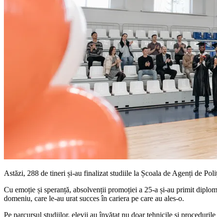
Astăzi, 288 de tineri și-au finalizat studiile la Școala de Agenți de P
Cu emoție și speranță, absolvenții promoției a 25-a și-au primit diplome
domeniu, care le-au urat succes în cariera pe care au ales-o.
Pe parcursul studiilor, elevii au învățat nu doar tehnicile și proceduril