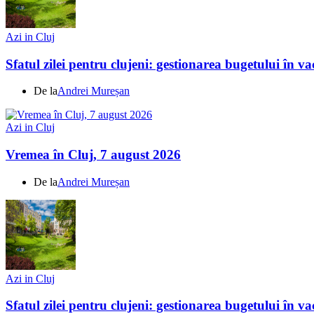
Azi in Cluj
Sfatul zilei pentru clujeni: gestionarea bugetului în v
De la
Andrei Mureșan
Azi in Cluj
Vremea în Cluj, 7 august 2026
De la
Andrei Mureșan
Azi in Cluj
Sfatul zilei pentru clujeni: gestionarea bugetului în v