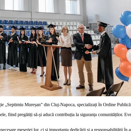
oliție „Septimiu Mureșan” din Cluj-Napoca, specializați în Ordine Publică
le, fiind pregătiți să-și aducă contribuția la siguranța comunităților. Eve
e necesare meseriei lor, ci și importanța dedicării și a responsabilității 