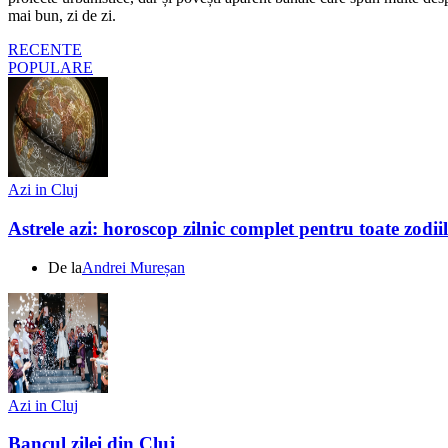
mai bun, zi de zi.
RECENTE
POPULARE
Azi in Cluj
Astrele azi: horoscop zilnic complet pentru toate zodi
De la
Andrei Mureșan
Azi in Cluj
Bancul zilei din Cluj