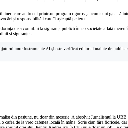
ti tineri care au trecut printr-un program riguros și acum sunt gata să i
vocări și responsabilități care îi așteaptă pe teren.
u dorința de a contribui la siguranța publică într-o societate aflată mer
inii și siguranței.
ajutorul unor instrumente AI și este verificat editorial înainte de public
nalist din pasiune, nu doar din meserie. A absolvit Jurnalismul la UBB și 
o cafea de la vreo cafenea locală în mână. Scrie clar, fără floricele, dar 
e spiritul orașului. Pentru Andrei, azi în Cluj nu e doar un job – e o res