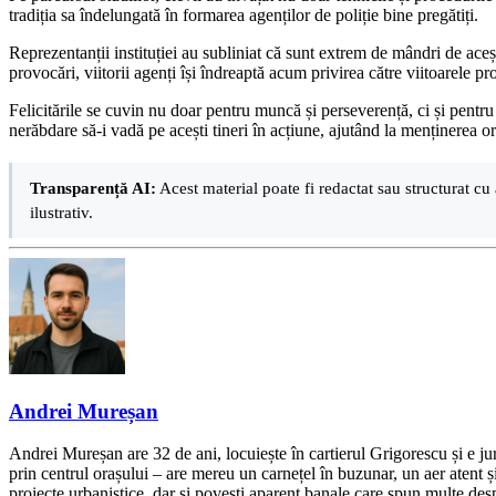
tradiția sa îndelungată în formarea agenților de poliție bine pregătiți.
Reprezentanții instituției au subliniat că sunt extrem de mândri de aceș
provocări, viitorii agenți își îndreaptă acum privirea către viitoarele pro
Felicitările se cuvin nu doar pentru muncă și perseverență, ci și pentr
nerăbdare să-i vadă pe acești tineri în acțiune, ajutând la menținerea ord
Transparență AI:
Acest material poate fi redactat sau structurat cu 
ilustrativ.
Andrei Mureșan
Andrei Mureșan are 32 de ani, locuiește în cartierul Grigorescu și e jur
prin centrul orașului – are mereu un carnețel în buzunar, un aer atent și 
proiecte urbanistice, dar și povești aparent banale care spun multe despr