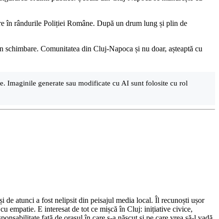
ntre în rândurile Poliției Române. După un drum lung și plin de
eu în schimbare. Comunitatea din Cluj-Napoca și nu doar, așteaptă cu
are. Imaginile generate sau modificate cu AI sunt folosite cu rol
de atunci a fost nelipsit din peisajul media local. Îl recunoști ușor
cu empatie. E interesat de tot ce mișcă în Cluj: inițiative civice,
ponsabilitate față de orașul în care s-a născut și pe care vrea să-l vadă