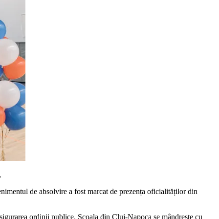
.
nimentul de absolvire a fost marcat de prezența oficialităților din
în asigurarea ordinii publice. Școala din Cluj-Napoca se mândrește cu