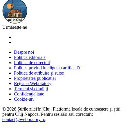
Urmărește-ne
Despre noi
Politica editorială
Politica de corecturi
Politica privind inteligența artificială
Politica de atribuire și surse
Proprietatea publicației
Rețeaua Weboratory
Termeni și condiții
Confidențialitate
Cookie-uri
©
2026
Știrile zilei în Cluj
. Platformă locală de cunoaștere și știri
pentru
Cluj-Napoca
. Pentru sesizări sau corecturi:
contact@weboratory.ro
.