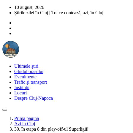
10 august, 2026
Știrile zilei în Cluj | Tot ce contează, azi, în Cluj.
Ultimele știri
Ghidul orașului
Evenimente
Trafic și transport
Instituții
Locuri
Despre Cluj-Napoca
Prima pagina
Azi in Cluj
30, în etapa 8 din play-off-ul Superligii!