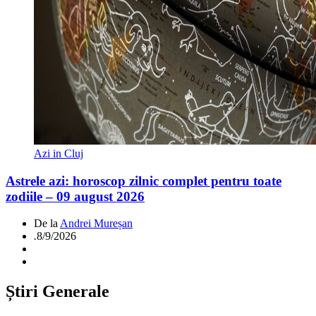
Azi in Cluj
Astrele azi: horoscop zilnic complet pentru toate
zodiile – 09 august 2026
De la
Andrei Mureșan
.
8/9/2026
Știri Generale