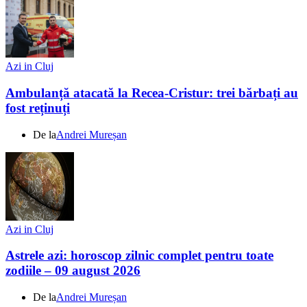
Azi in Cluj
Ambulanță atacată la Recea-Cristur: trei bărbați au
fost reținuți
De la
Andrei Mureșan
Azi in Cluj
Astrele azi: horoscop zilnic complet pentru toate
zodiile – 09 august 2026
De la
Andrei Mureșan