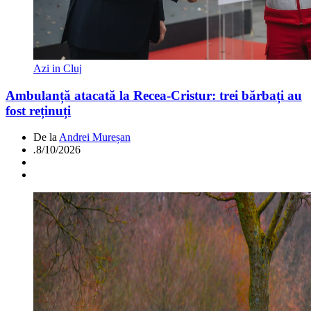
Azi in Cluj
Ambulanță atacată la Recea-Cristur: trei bărbați au
fost reținuți
De la
Andrei Mureșan
.
8/10/2026