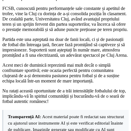
FCSB, cunoscută pentru performanțele sale constante și apetitul de
trofee, vine la Cluj cu dorința de a-și consolida poziția în clasament.
De cealaltă parte, Universitatea Cluj, având avantajul propriului
teren și un sprijin fervent din partea suporterilor, va încerca să ofere
o prestație memorabilă și să adune puncte prețioase pe teren propriu.
Partida este una așteptată nu doar de fanii locali, ci și de pasionații
de fotbal din întreaga țară, fiecare fază promițând să captiveze și să
impresioneze. Suporterii sunt așteptați în număr mare, atmosfera
promițând a fi una electrizantă, un adevărat spectacol pe Cluj Arena.
Acest meci de duminică reprezintă mai mult decât o simplă
confruntare sportivă; este ocazia perfectă pentru comunitatea
clujeană de a-și demonstra pasiunea pentru fotbal și de a susține
echipa locală într-un moment de mare importanță.
Nu ratați această oportunitate de a trăi intensitățile fotbalului de top,
implicându-vă în spiritul comunității și bucurându-vă de o seară de
fotbal autentic românesc!
Transparență AI:
Acest material poate fi redactat sau structurat
cu ajutorul unor instrumente AI și este verificat editorial înainte
de publicare. Imaginile generate sau modificate cu AI sunt