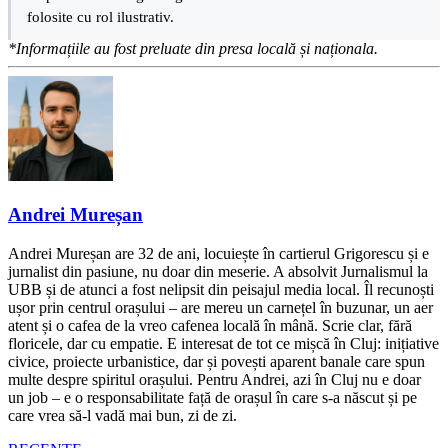
folosite cu rol ilustrativ.
*Informațiile au fost preluate din presa locală și naționala.
Andrei Mureșan
Andrei Mureșan are 32 de ani, locuiește în cartierul Grigorescu și e
jurnalist din pasiune, nu doar din meserie. A absolvit Jurnalismul la
UBB și de atunci a fost nelipsit din peisajul media local. Îl recunoști
ușor prin centrul orașului – are mereu un carnețel în buzunar, un aer
atent și o cafea de la vreo cafenea locală în mână. Scrie clar, fără
floricele, dar cu empatie. E interesat de tot ce mișcă în Cluj: inițiative
civice, proiecte urbanistice, dar și povești aparent banale care spun
multe despre spiritul orașului. Pentru Andrei, azi în Cluj nu e doar
un job – e o responsabilitate față de orașul în care s-a născut și pe
care vrea să-l vadă mai bun, zi de zi.