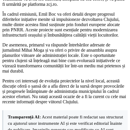
fi urmărită pe platforma zcj.ro.
În cadrul emisiunii, Emil Boc va oferi detalii despre progresul
diferitelor inițiative menite să impulsioneze dezvoltarea Clujului,
multe dintre acestea fiind susținute prin fonduri europene alocate
prin PNRR. Aceste proiecte sunt esențiale pentru modernizarea
infrastructurii orașului și îmbunătățirea calității vieții locuitorilor.
De asemenea, primarul va răspunde întrebărilor adresate de
jurnalistul Mihai Moga și va oferi o privire de ansamblu asupra
planurilor viitoare ale administrației locale. Este o oportunitate
pentru clujeni să înțeleagă mai bine cum evoluează inițiativele ce
vizează transformarea comunității lor într-un mediu mai prietenos și
mai durabil.
Pentru cei interesați de evoluția proiectelor la nivel local, această
discuție oferă o șansă de a afla direct de la sursă despre provocările
și progresele întâmpinate de administrația municipiului în cadrul
acestor eforturi. Nu ratați această ocazie de a fi la curent cu cele mai
recente informații despre viitorul Clujului.
Transparență AI:
Acest material poate fi redactat sau structurat
cu ajutorul unor instrumente AI și este verificat editorial înainte
de publicare. Imaginile generate sau modificate cu AI sunt