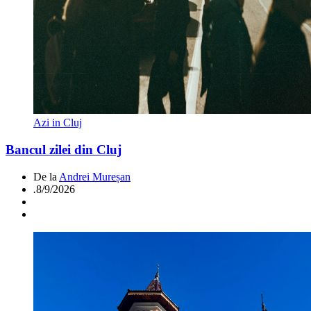
Azi in Cluj
Bancul zilei din Cluj
De la
Andrei Mureșan
.
8/9/2026