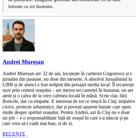
folosite cu rol ilustrativ.
Andrei Mureșan
Andrei Mureșan are 32 de ani, locuiește în cartierul Grigorescu și e
jurnalist din pasiune, nu doar din meserie. A absolvit Jurnalismul la
UBB și de atunci a fost nelipsit din peisajul media local. Îl recunoști
ușor prin centrul orașului – are mereu un carnețel în buzunar, un aer
atent și o cafea de la vreo cafenea locală în mână. Scrie clar, fără
floricele, dar cu empatie. E interesat de tot ce mișcă în Cluj: inițiative
civice, proiecte urbanistice, dar și povești aparent banale care spun
multe despre spiritul orașului. Pentru Andrei, azi în Cluj nu e doar
un job – e o responsabilitate față de orașul în care s-a născut și pe
care vrea să-l vadă mai bun, zi de zi.
RECENTE