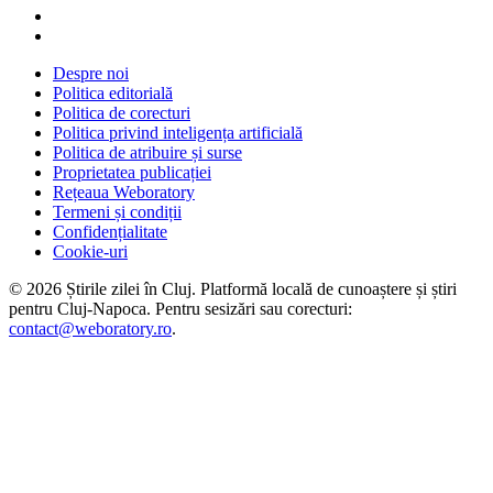
Despre noi
Politica editorială
Politica de corecturi
Politica privind inteligența artificială
Politica de atribuire și surse
Proprietatea publicației
Rețeaua Weboratory
Termeni și condiții
Confidențialitate
Cookie-uri
©
2026
Știrile zilei în Cluj
. Platformă locală de cunoaștere și știri
pentru
Cluj-Napoca
. Pentru sesizări sau corecturi:
contact@weboratory.ro
.