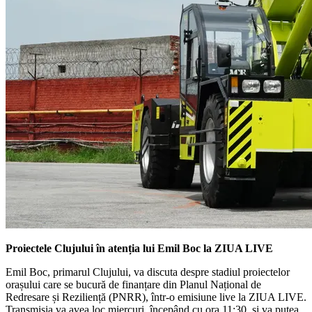
Proiectele Clujului în atenția lui Emil Boc la ZIUA LIVE
Emil Boc, primarul Clujului, va discuta despre stadiul proiectelor
orașului care se bucură de finanțare din Planul Național de
Redresare și Reziliență (PNRR), într-o emisiune live la ZIUA LIVE.
Transmisia va avea loc miercuri, începând cu ora 11:30, și va putea