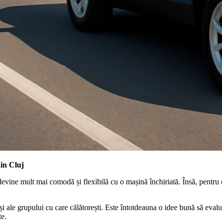
din Cluj
vine mult mai comodă și flexibilă cu o mașină închiriată. Însă, pentru o
e și ale grupului cu care călătorești. Este întotdeauna o idee bună să ev
te.