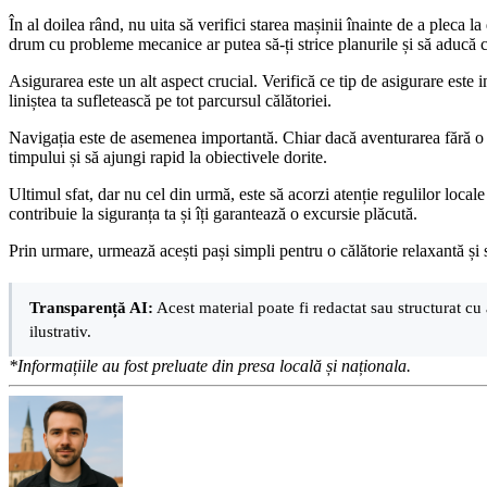
În al doilea rând, nu uita să verifici starea mașinii înainte de a pleca
drum cu probleme mecanice ar putea să-ți strice planurile și să aducă ch
Asigurarea este un alt aspect crucial. Verifică ce tip de asigurare este 
liniștea ta sufletească pe tot parcursul călătoriei.
Navigația este de asemenea importantă. Chiar dacă aventurarea fără o des
timpului și să ajungi rapid la obiectivele dorite.
Ultimul sfat, dar nu cel din urmă, este să acorzi atenție regulilor locale 
contribuie la siguranța ta și îți garantează o excursie plăcută.
Prin urmare, urmează acești pași simpli pentru o călătorie relaxantă și s
Transparență AI:
Acest material poate fi redactat sau structurat cu 
ilustrativ.
*Informațiile au fost preluate din presa locală și naționala.