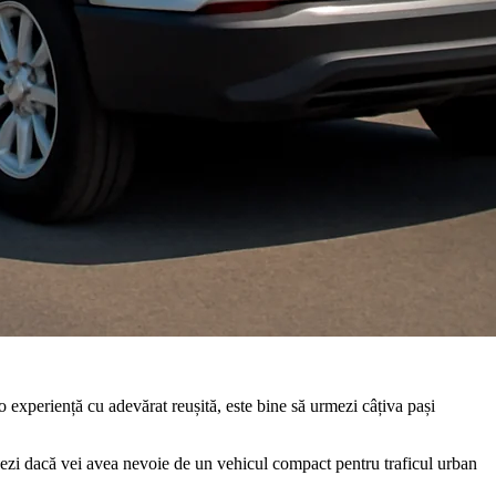
 experiență cu adevărat reușită, este bine să urmezi câțiva pași
aluezi dacă vei avea nevoie de un vehicul compact pentru traficul urban