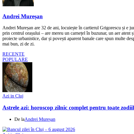
Andrei Mureșan
Andrei Mureșan are 32 de ani, locuiește în cartierul Grigorescu și e jur
prin centrul orașului – are mereu un carnețel în buzunar, un aer atent și 
proiecte urbanistice, dar și povești aparent banale care spun multe despr
mai bun, zi de zi.
RECENTE
POPULARE
Azi in Cluj
Astrele azi: horoscop zilnic complet pentru toate zodi
De la
Andrei Mureșan