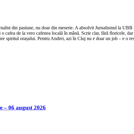
nalist din pasiune, nu doar din meserie. A absolvit Jurnalismul la UBB și 
o cafea de la vreo cafenea locală în mână. Scrie clar, fără floricele, dar 
e spiritul orașului. Pentru Andrei, azi în Cluj nu e doar un job – e o res
ile – 06 august 2026