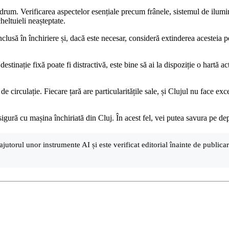
 la drum. Verificarea aspectelor esențiale precum frânele, sistemul de ilu
eltuieli neașteptate.
inclusă în închiriere și, dacă este necesar, consideră extinderea acesteia 
tinație fixă poate fi distractivă, este bine să ai la dispoziție o hartă a
de circulație. Fiecare țară are particularitățile sale, și Clujul nu face exc
igură cu mașina închiriată din Cluj. În acest fel, vei putea savura pe dep
ajutorul unor instrumente AI și este verificat editorial înainte de public