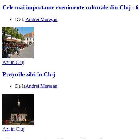
Cele mai importante evenimente culturale din Cluj - 
De la
Andrei Mureșan
Azi in Cluj
Prețurile zilei în Cluj
De la
Andrei Mureșan
Azi in Cluj