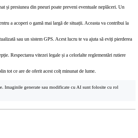
minat și presiunea din pneuri poate preveni eventuale neplăceri. Un
pentru a acoperi o gamă mai largă de situații. Aceasta va contribui la
ctualizată sau un sistem GPS. Acest lucru te va ajuta să eviți pierderea
epție. Respectarea vitezei legale și a celorlalte reglementări rutiere
lin tot ce are de oferit acest colț minunat de lume.
are. Imaginile generate sau modificate cu AI sunt folosite cu rol