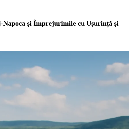
j-Napoca și Împrejurimile cu Ușurință și