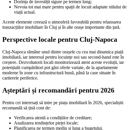
Dorința de investiții sigure pe termen lung;
Nevoia tot mai mare pentru spații de locuit adaptate stilului de
viață actual.
Aceste elemente creează o atmosferă favorabilă pentru relansarea
tranzacțiilor imobiliare în Cluj și în alte orașe importante din țară.
Perspective locale pentru Cluj-Napoca
Cluj-Napoca rămâne unul dintre orașele cu cea mai dinamica piață
imobiliară, iar interesul pentru locuințe noi sau second-hand este în
creștere. Dezvoltatorii locali monitorizează atent aceste evoluții, iar
potențialii cumpărători pot găsi oferte variate, de la apartamente
moderne în zone cu infrastructură bună, până la case situate în
cartierele periferice.
Așteptări și recomandări pentru 2026
Pentru cei interesați să intre pe piața imobiliară în 2026, specialiștii
recomandă să țină cont de:
Verificarea atentă a condițiilor de creditare;
Analizarea tendințelor pieței locale;
Planificarea pe termen mediu și lung a bugetului.