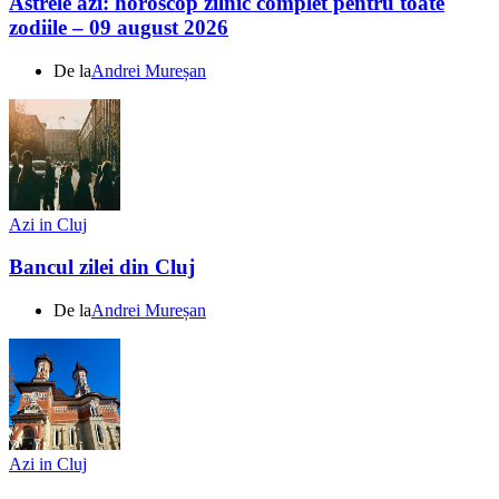
Astrele azi: horoscop zilnic complet pentru toate
zodiile – 09 august 2026
De la
Andrei Mureșan
Azi in Cluj
Bancul zilei din Cluj
De la
Andrei Mureșan
Azi in Cluj