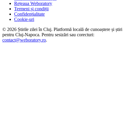
Rețeaua Weboratory
Termeni și condiții
Confidențialitate
Cookie-uri
©
2026
Știrile zilei în Cluj
. Platformă locală de cunoaștere și știri
pentru
Cluj-Napoca
. Pentru sesizări sau corecturi:
contact@weboratory.ro
.