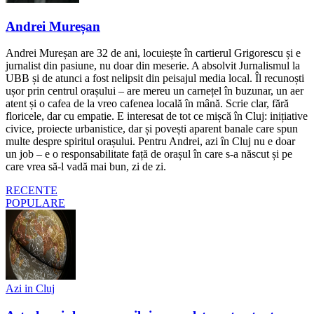
Andrei Mureșan
Andrei Mureșan are 32 de ani, locuiește în cartierul Grigorescu și e
jurnalist din pasiune, nu doar din meserie. A absolvit Jurnalismul la
UBB și de atunci a fost nelipsit din peisajul media local. Îl recunoști
ușor prin centrul orașului – are mereu un carnețel în buzunar, un aer
atent și o cafea de la vreo cafenea locală în mână. Scrie clar, fără
floricele, dar cu empatie. E interesat de tot ce mișcă în Cluj: inițiative
civice, proiecte urbanistice, dar și povești aparent banale care spun
multe despre spiritul orașului. Pentru Andrei, azi în Cluj nu e doar
un job – e o responsabilitate față de orașul în care s-a născut și pe
care vrea să-l vadă mai bun, zi de zi.
RECENTE
POPULARE
Azi in Cluj