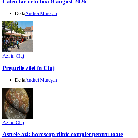
Calendar ortodox: 9 august 2026
De la
Andrei Mureșan
Azi in Cluj
Prețurile zilei în Cluj
De la
Andrei Mureșan
Azi in Cluj
Astrele azi: horoscop zilnic complet pentru toate