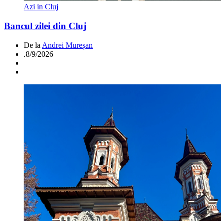
Azi in Cluj
Bancul zilei din Cluj
De la
Andrei Mureșan
.
8/9/2026