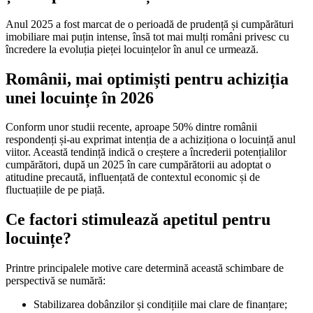
Anul 2025 a fost marcat de o perioadă de prudență și cumpărături
imobiliare mai puțin intense, însă tot mai mulți români privesc cu
încredere la evoluția pieței locuințelor în anul ce urmează.
Românii, mai optimiști pentru achiziția
unei locuințe în 2026
Conform unor studii recente, aproape 50% dintre românii
respondenți și-au exprimat intenția de a achiziționa o locuință anul
viitor. Această tendință indică o creștere a încrederii potențialilor
cumpărători, după un 2025 în care cumpărătorii au adoptat o
atitudine precaută, influențată de contextul economic și de
fluctuațiile de pe piață.
Ce factori stimulează apetitul pentru
locuințe?
Printre principalele motive care determină această schimbare de
perspectivă se numără:
Stabilizarea dobânzilor și condițiile mai clare de finanțare;