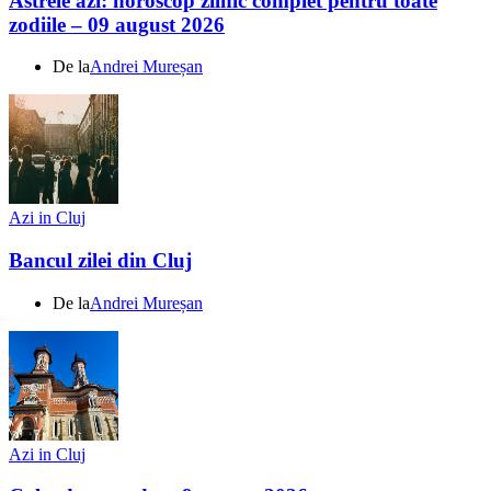
Astrele azi: horoscop zilnic complet pentru toate
zodiile – 09 august 2026
De la
Andrei Mureșan
Azi in Cluj
Bancul zilei din Cluj
De la
Andrei Mureșan
Azi in Cluj