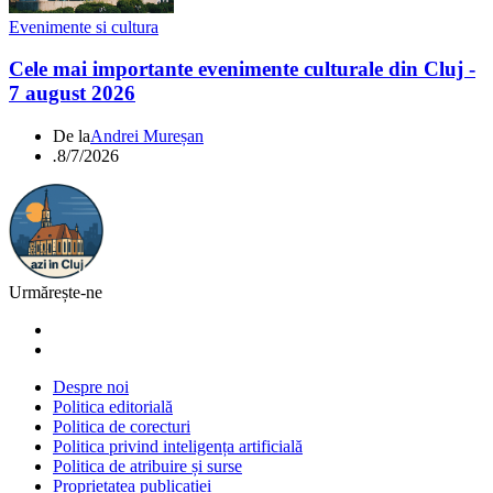
Evenimente si cultura
Cele mai importante evenimente culturale din Cluj -
7 august 2026
De la
Andrei Mureșan
.
8/7/2026
Urmărește-ne
Despre noi
Politica editorială
Politica de corecturi
Politica privind inteligența artificială
Politica de atribuire și surse
Proprietatea publicației