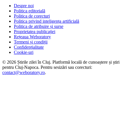
Despre noi
Politica editorială
Politica de corecturi
Politica privind inteligența artificială
Politica de atribuire și surse
Proprietatea publicației
Rețeaua Weboratory
Termeni și condiții
Confidențialitate
Cookie-uri
©
2026
Știrile zilei în Cluj
. Platformă locală de cunoaștere și știri
pentru
Cluj-Napoca
. Pentru sesizări sau corecturi:
contact@weboratory.ro
.