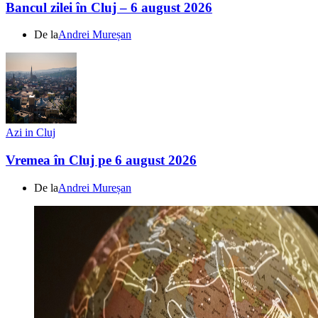
Bancul zilei în Cluj – 6 august 2026
De la
Andrei Mureșan
Azi in Cluj
Vremea în Cluj pe 6 august 2026
De la
Andrei Mureșan