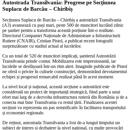
Autostrada Transilvania: Progrese pe Secțiunea
Suplacu de Barcău – Chiribiș
Secțiunea Suplacu de Barcău – Chiribiș a autostrăzii Transilvania
(A3) avansează cu pași mari, peste 500 de muncitori lucrând zilnic
pe șantier pentru a transforma această porțiune într-o realitate.
Directorul Companiei Naționale de Administrare a Infrastructurii
Rutiere (CNAIR), Cristian Pistol, a publicat recent fotografii
surprinzătoare cu stadiul actual al lucrărilor.
Cu un total de 520 de muncitori implicați, șantierul Autostrăzii
Transilvania prinde contur. Mobilizarea este impresionantă, iar
lucrările se desfășoară într-un ritm alert. Imaginile publicate de Pistol
ne oferă o privire în culisele construcției, demonstrând devotamentul
echipei și progresul remarcabil realizat până în acest moment.
La nivel local și național, această secțiune a autostrăzii este
considerată un proiect de importanță strategică, fiind parte a unui
efort mai larg de a dezvolta infrastructura rutieră din România și de a
conecta mai bine Transilvania cu restul țării. Finalizarea acestei
secțiuni va reprezenta un pas semnificativ în facilitarea transportului
și economiei regionale.
De reținut, autostrada Transilvania a fost de-a lungul timpului un
subiect de interes și dezbatere la nivel național, cu multe provocări