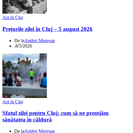
Azi in Cluj
Prețurile zilei în Cluj – 5 august 2026
De la
Andrei Mureșan
.
8/5/2026
Azi in Cluj
Sfatul zilei pentru Cluj: cum să ne protejăm
sănătatea în căldură
De la
Andrei Mureșan