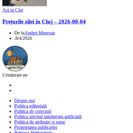
Azi in Cluj
Prețurile zilei în Cluj – 2026-08-04
De la
Andrei Mureșan
.
8/4/2026
Urmărește-ne
Despre noi
Politica editorială
Politica de corecturi
Politica privind inteligența artificială
Politica de atribuire și surse
Proprietatea publicației
Rețeaua Weboratory