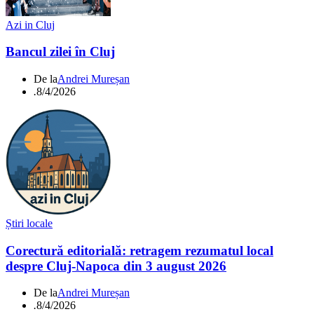
Azi in Cluj
Bancul zilei în Cluj
De la
Andrei Mureșan
.
8/4/2026
Știri locale
Corectură editorială: retragem rezumatul local
despre Cluj-Napoca din 3 august 2026
De la
Andrei Mureșan
.
8/4/2026