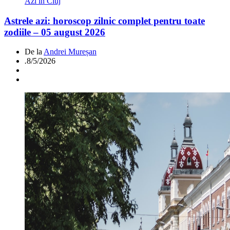
Azi in Cluj
Astrele azi: horoscop zilnic complet pentru toate
zodiile – 05 august 2026
De la
Andrei Mureșan
.
8/5/2026