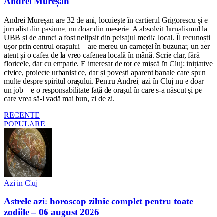
Andrei Mureșan
Andrei Mureșan are 32 de ani, locuiește în cartierul Grigorescu și e
jurnalist din pasiune, nu doar din meserie. A absolvit Jurnalismul la
UBB și de atunci a fost nelipsit din peisajul media local. Îl recunoști
ușor prin centrul orașului – are mereu un carnețel în buzunar, un aer
atent și o cafea de la vreo cafenea locală în mână. Scrie clar, fără
floricele, dar cu empatie. E interesat de tot ce mișcă în Cluj: inițiative
civice, proiecte urbanistice, dar și povești aparent banale care spun
multe despre spiritul orașului. Pentru Andrei, azi în Cluj nu e doar
un job – e o responsabilitate față de orașul în care s-a născut și pe
care vrea să-l vadă mai bun, zi de zi.
RECENTE
POPULARE
Azi in Cluj
Astrele azi: horoscop zilnic complet pentru toate
zodiile – 06 august 2026