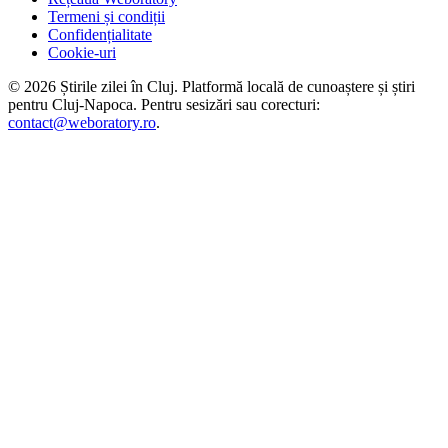
Termeni și condiții
Confidențialitate
Cookie-uri
©
2026
Știrile zilei în Cluj
. Platformă locală de cunoaștere și știri
pentru
Cluj-Napoca
. Pentru sesizări sau corecturi:
contact@weboratory.ro
.