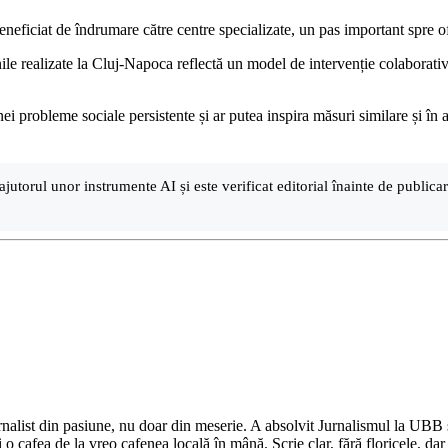
eficiat de îndrumare către centre specializate, un pas important spre ofer
nile realizate la Cluj-Napoca reflectă un model de intervenție colaborativă 
nei probleme sociale persistente și ar putea inspira măsuri similare și 
ajutorul unor instrumente AI și este verificat editorial înainte de public
nalist din pasiune, nu doar din meserie. A absolvit Jurnalismul la UBB și 
o cafea de la vreo cafenea locală în mână. Scrie clar, fără floricele, dar 