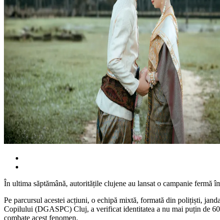
În ultima săptămână, autoritățile clujene au lansat o campanie fermă îm
Pe parcursul acestei acțiuni, o echipă mixtă, formată din polițiști, ja
Copilului (DGASPC) Cluj, a verificat identitatea a nu mai puțin de 60 d
combate acest fenomen.