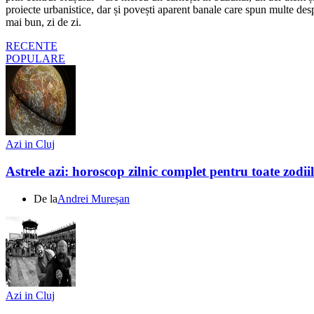
proiecte urbanistice, dar și povești aparent banale care spun multe despr
mai bun, zi de zi.
RECENTE
POPULARE
Azi in Cluj
Astrele azi: horoscop zilnic complet pentru toate zodi
De la
Andrei Mureșan
Azi in Cluj