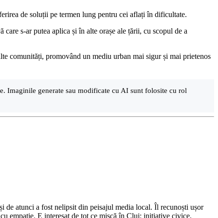
irea de soluții pe termen lung pentru cei aflați în dificultate.
care s-ar putea aplica și în alte orașe ale țării, cu scopul de a
în alte comunități, promovând un mediu urban mai sigur și mai prietenos
are. Imaginile generate sau modificate cu AI sunt folosite cu rol
de atunci a fost nelipsit din peisajul media local. Îl recunoști ușor
cu empatie. E interesat de tot ce mișcă în Cluj: inițiative civice,