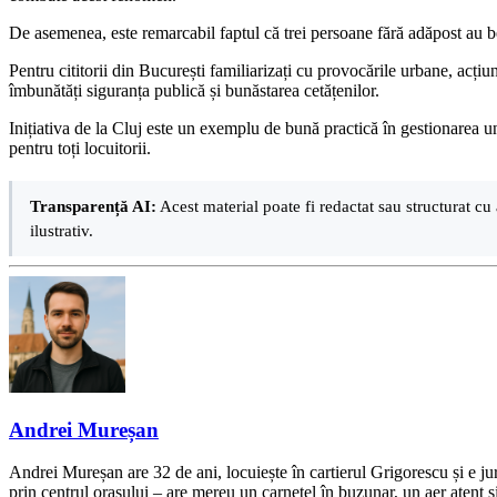
De asemenea, este remarcabil faptul că trei persoane fără adăpost au ben
Pentru cititorii din București familiarizați cu provocările urbane, acțiu
îmbunătăți siguranța publică și bunăstarea cetățenilor.
Inițiativa de la Cluj este un exemplu de bună practică în gestionarea u
pentru toți locuitorii.
Transparență AI:
Acest material poate fi redactat sau structurat cu 
ilustrativ.
Andrei Mureșan
Andrei Mureșan are 32 de ani, locuiește în cartierul Grigorescu și e jur
prin centrul orașului – are mereu un carnețel în buzunar, un aer atent și 