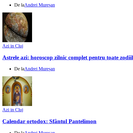
De la
Andrei Mureșan
Azi in Cluj
Astrele azi: horoscop zilnic complet pentru toate zodi
De la
Andrei Mureșan
Azi in Cluj
Calendar ortodox: Sfântul Pantelimon
De la
Andrei Mureșan