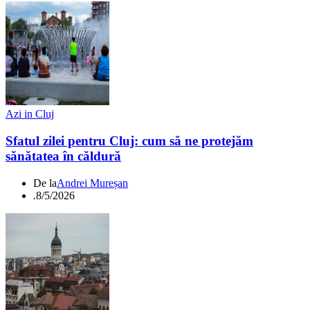
Azi in Cluj
Sfatul zilei pentru Cluj: cum să ne protejăm
sănătatea în căldură
De la
Andrei Mureșan
.
8/5/2026