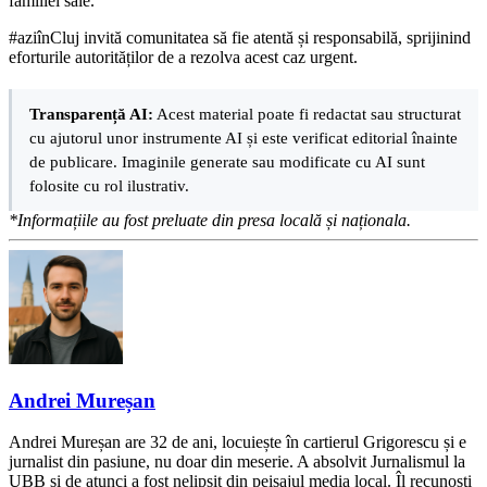
familiei sale.
#aziînCluj invită comunitatea să fie atentă și responsabilă, sprijinind
eforturile autorităților de a rezolva acest caz urgent.
Transparență AI:
Acest material poate fi redactat sau structurat
cu ajutorul unor instrumente AI și este verificat editorial înainte
de publicare. Imaginile generate sau modificate cu AI sunt
folosite cu rol ilustrativ.
*Informațiile au fost preluate din presa locală și naționala.
Andrei Mureșan
Andrei Mureșan are 32 de ani, locuiește în cartierul Grigorescu și e
jurnalist din pasiune, nu doar din meserie. A absolvit Jurnalismul la
UBB și de atunci a fost nelipsit din peisajul media local. Îl recunoști