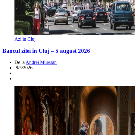
Azi in Cluj
Bancul zilei în Cluj – 5 august 2026
De la
Andrei Mureșan
.
8/5/2026