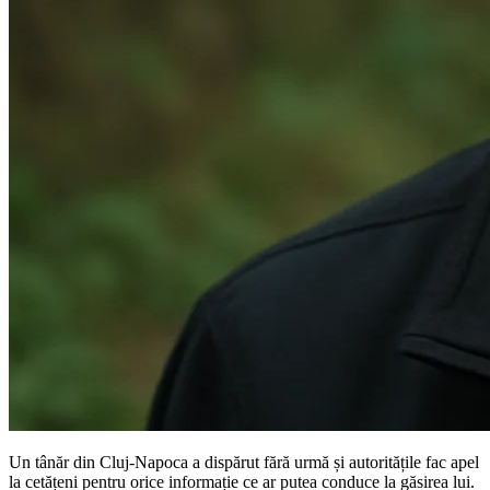
Un tânăr din Cluj-Napoca a dispărut fără urmă și autoritățile fac apel
la cetățeni pentru orice informație ce ar putea conduce la găsirea lui.