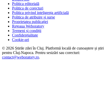
Politica editorială
Politica de corecturi
Politica privind inteligența artificială
Politica de atribuire și surse
Proprietatea publicației
Rețeaua Weboratory
Termeni și condiții
Confidențialitate
Cookie-uri
©
2026
Știrile zilei în Cluj
. Platformă locală de cunoaștere și știri
pentru
Cluj-Napoca
. Pentru sesizări sau corecturi:
contact@weboratory.ro
.