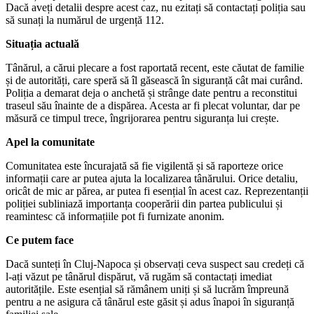
Dacă aveți detalii despre acest caz, nu ezitați să contactați poliția sau
să sunați la numărul de urgență 112.
Situația actuală
Tânărul, a cărui plecare a fost raportată recent, este căutat de familie
și de autorități, care speră să îl găsească în siguranță cât mai curând.
Poliția a demarat deja o anchetă și strânge date pentru a reconstitui
traseul său înainte de a dispărea. Acesta ar fi plecat voluntar, dar pe
măsură ce timpul trece, îngrijorarea pentru siguranța lui crește.
Apel la comunitate
Comunitatea este încurajată să fie vigilentă și să raporteze orice
informații care ar putea ajuta la localizarea tânărului. Orice detaliu,
oricât de mic ar părea, ar putea fi esențial în acest caz. Reprezentanții
poliției subliniază importanța cooperării din partea publicului și
reamintesc că informațiile pot fi furnizate anonim.
Ce putem face
Dacă sunteți în Cluj-Napoca și observați ceva suspect sau credeți că
l-ați văzut pe tânărul dispărut, vă rugăm să contactați imediat
autoritățile. Este esențial să rămânem uniți și să lucrăm împreună
pentru a ne asigura că tânărul este găsit și adus înapoi în siguranță