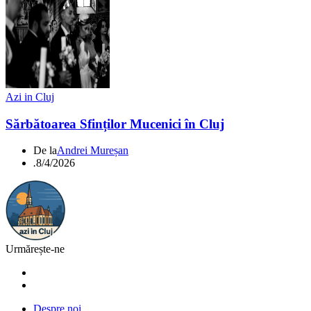
Azi in Cluj
Sărbătoarea Sfinților Mucenici în Cluj
De la
Andrei Mureșan
.
8/4/2026
Urmărește-ne
Despre noi