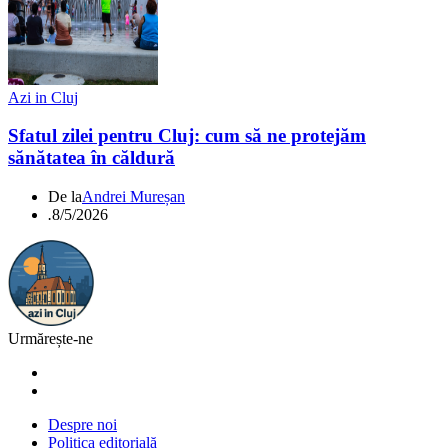
Azi in Cluj
Sfatul zilei pentru Cluj: cum să ne protejăm
sănătatea în căldură
De la
Andrei Mureșan
.
8/5/2026
Urmărește-ne
Despre noi
Politica editorială