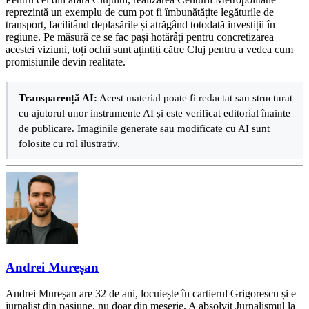
reprezintă un exemplu de cum pot fi îmbunătățite legăturile de
transport, facilitând deplasările și atrăgând totodată investiții în
regiune. Pe măsură ce se fac pași hotărâți pentru concretizarea
acestei viziuni, toți ochii sunt ațintiți către Cluj pentru a vedea cum
promisiunile devin realitate.
Transparență AI:
Acest material poate fi redactat sau structurat
cu ajutorul unor instrumente AI și este verificat editorial înainte
de publicare. Imaginile generate sau modificate cu AI sunt
folosite cu rol ilustrativ.
Andrei Mureșan
Andrei Mureșan are 32 de ani, locuiește în cartierul Grigorescu și e
jurnalist din pasiune, nu doar din meserie. A absolvit Jurnalismul la