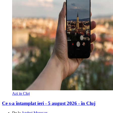
Azi in Cluj
Ce s-a întamplat ieri - 5 august 2026 - în Cluj
De la
Andrei Mureșan