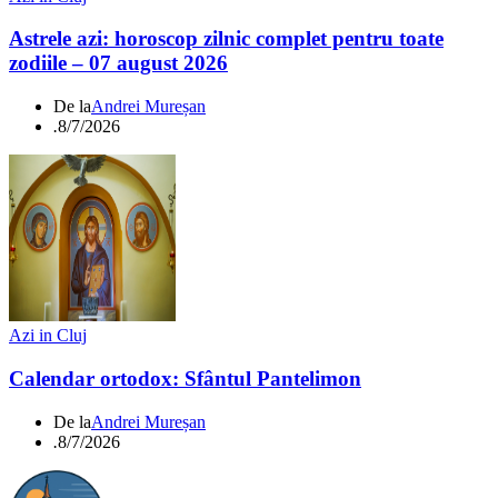
Astrele azi: horoscop zilnic complet pentru toate
zodiile – 07 august 2026
De la
Andrei Mureșan
.
8/7/2026
Azi in Cluj
Calendar ortodox: Sfântul Pantelimon
De la
Andrei Mureșan
.
8/7/2026