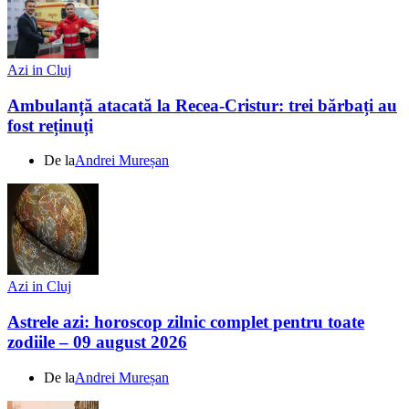
Azi in Cluj
Ambulanță atacată la Recea-Cristur: trei bărbați au
fost reținuți
De la
Andrei Mureșan
Azi in Cluj
Astrele azi: horoscop zilnic complet pentru toate
zodiile – 09 august 2026
De la
Andrei Mureșan