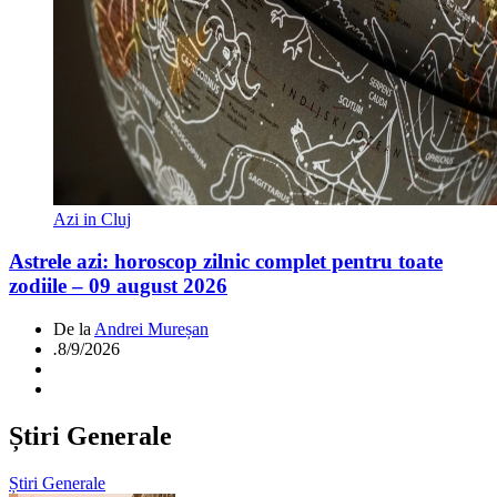
Azi in Cluj
Astrele azi: horoscop zilnic complet pentru toate
zodiile – 09 august 2026
De la
Andrei Mureșan
.
8/9/2026
Știri Generale
Știri Generale