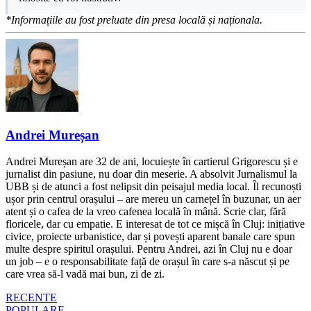
*Informațiile au fost preluate din presa locală și naționala.
Andrei Mureșan
Andrei Mureșan are 32 de ani, locuiește în cartierul Grigorescu și e
jurnalist din pasiune, nu doar din meserie. A absolvit Jurnalismul la
UBB și de atunci a fost nelipsit din peisajul media local. Îl recunoști
ușor prin centrul orașului – are mereu un carnețel în buzunar, un aer
atent și o cafea de la vreo cafenea locală în mână. Scrie clar, fără
floricele, dar cu empatie. E interesat de tot ce mișcă în Cluj: inițiative
civice, proiecte urbanistice, dar și povești aparent banale care spun
multe despre spiritul orașului. Pentru Andrei, azi în Cluj nu e doar
un job – e o responsabilitate față de orașul în care s-a născut și pe
care vrea să-l vadă mai bun, zi de zi.
RECENTE
POPULARE