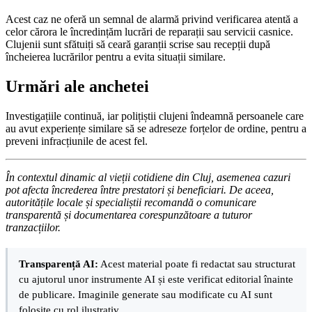
Acest caz ne oferă un semnal de alarmă privind verificarea atentă a
celor cărora le încredințăm lucrări de reparații sau servicii casnice.
Clujenii sunt sfătuiți să ceară garanții scrise sau recepții după
încheierea lucrărilor pentru a evita situații similare.
Urmări ale anchetei
Investigațiile continuă, iar polițiștii clujeni îndeamnă persoanele care
au avut experiențe similare să se adreseze forțelor de ordine, pentru a
preveni infracțiunile de acest fel.
În contextul dinamic al vieții cotidiene din Cluj, asemenea cazuri
pot afecta încrederea între prestatori și beneficiari. De aceea,
autoritățile locale și specialiștii recomandă o comunicare
transparentă și documentarea corespunzătoare a tuturor
tranzacțiilor.
Transparență AI:
Acest material poate fi redactat sau structurat
cu ajutorul unor instrumente AI și este verificat editorial înainte
de publicare. Imaginile generate sau modificate cu AI sunt
folosite cu rol ilustrativ.