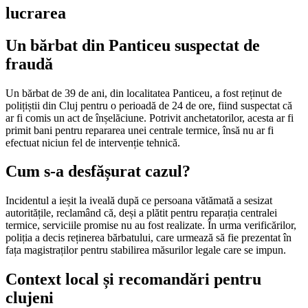
lucrarea
Un bărbat din Panticeu suspectat de
fraudă
Un bărbat de 39 de ani, din localitatea Panticeu, a fost reținut de
polițiștii din Cluj pentru o perioadă de 24 de ore, fiind suspectat că
ar fi comis un act de înșelăciune. Potrivit anchetatorilor, acesta ar fi
primit bani pentru repararea unei centrale termice, însă nu ar fi
efectuat niciun fel de intervenție tehnică.
Cum s-a desfășurat cazul?
Incidentul a ieșit la iveală după ce persoana vătămată a sesizat
autoritățile, reclamând că, deși a plătit pentru reparația centralei
termice, serviciile promise nu au fost realizate. În urma verificărilor,
poliția a decis reținerea bărbatului, care urmează să fie prezentat în
fața magistraților pentru stabilirea măsurilor legale care se impun.
Context local și recomandări pentru
clujeni