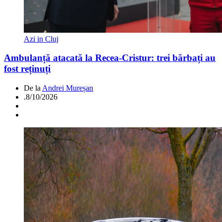
Azi in Cluj
Ambulanță atacată la Recea-Cristur: trei bărbați au
fost reținuți
De la
Andrei Mureșan
.
8/10/2026