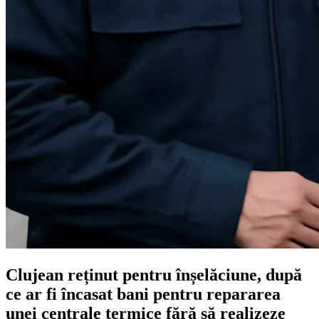
Clujean reținut pentru înșelăciune, după
ce ar fi încasat bani pentru repararea
unei centrale termice fără să realizeze