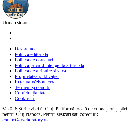
Urmărește-ne
Despre noi
Politica editorială
Politica de corecturi
Politica privind inteligența artificială
Politica de atribuire și surse
Proprietatea publicației
Rețeaua Weboratory
Termeni și condiții
Confidențialitate
Cookie-uri
©
2026
Știrile zilei în Cluj
. Platformă locală de cunoaștere și știri
pentru
Cluj-Napoca
. Pentru sesizări sau corecturi:
contact@weboratory.ro
.