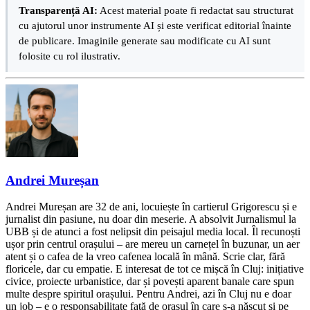
Transparență AI:
Acest material poate fi redactat sau structurat
cu ajutorul unor instrumente AI și este verificat editorial înainte
de publicare. Imaginile generate sau modificate cu AI sunt
folosite cu rol ilustrativ.
Andrei Mureșan
Andrei Mureșan are 32 de ani, locuiește în cartierul Grigorescu și e
jurnalist din pasiune, nu doar din meserie. A absolvit Jurnalismul la
UBB și de atunci a fost nelipsit din peisajul media local. Îl recunoști
ușor prin centrul orașului – are mereu un carnețel în buzunar, un aer
atent și o cafea de la vreo cafenea locală în mână. Scrie clar, fără
floricele, dar cu empatie. E interesat de tot ce mișcă în Cluj: inițiative
civice, proiecte urbanistice, dar și povești aparent banale care spun
multe despre spiritul orașului. Pentru Andrei, azi în Cluj nu e doar
un job – e o responsabilitate față de orașul în care s-a născut și pe