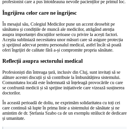
profesionist care a pus întotdeauna nevoile pacienților pe primul loc.
Îngrijirea celor care ne îngrijesc
În mesajul său, Colegiul Medicilor pune un accent deosebit pe
sănătatea și condițiile de muncă ale medicilor, atrăgând atenția
asupra importanței discuțiilor serioase cu privire la acești factori.
Aceștia subliniază necesitatea unor măsuri care să asigure protecția
și sprijinul adecvat pentru personalul medical, astfel încât să poată
oferi îngrijiri de calitate fără a-și compromite propria sănătate.
Reflecții asupra sectorului medical
Profesioniști din întreaga țară, inclusiv din Cluj, sunt invitați să se
alăture acestei discuții și să contribuie la îmbunătățirea sistemului.
Comunitatea locală este îndemnată să înțeleagă provocările cu care
se confruntă medicii și să sprijine inițiativele care vizează susținerea
doctorilor.
În această perioadă de doliu, ne exprimăm solidaritatea cu toți cei
care continuă să lupte în prima linie a sistemului de sănătate și ne
amintim de dr. Ștefania Szabo ca de un exemplu strălucit de dedicare
și umanitate.