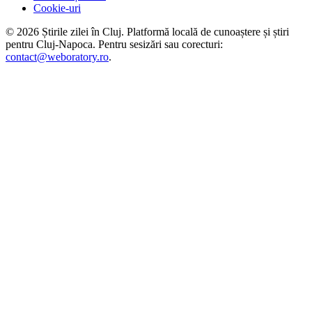
Cookie-uri
©
2026
Știrile zilei în Cluj
. Platformă locală de cunoaștere și știri
pentru
Cluj-Napoca
. Pentru sesizări sau corecturi:
contact@weboratory.ro
.