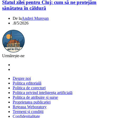
Sfatul zilei pentru Cluj: cum să ne protejăm
sănătatea în căldură
De la
Andrei Mureșan
.
8/5/2026
Urmărește-ne
Despre noi
Politica editorială
Politica de corecturi
Politica privind inteligența artificială
Politica de atribuire și surse
Proprietatea publicației
Rețeaua Weboratory
Termeni și condiții
Confidențialitate