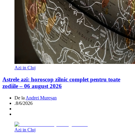
Azi in Cluj
Astrele azi: horoscop zilnic complet pentru toate
zodiile – 06 august 2026
De la
Andrei Mureșan
.
8/6/2026
Azi in Cluj