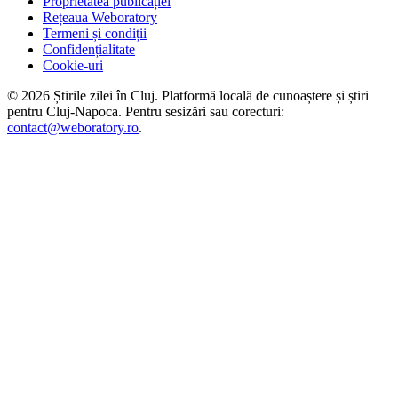
Proprietatea publicației
Rețeaua Weboratory
Termeni și condiții
Confidențialitate
Cookie-uri
©
2026
Știrile zilei în Cluj
. Platformă locală de cunoaștere și știri
pentru
Cluj-Napoca
. Pentru sesizări sau corecturi:
contact@weboratory.ro
.