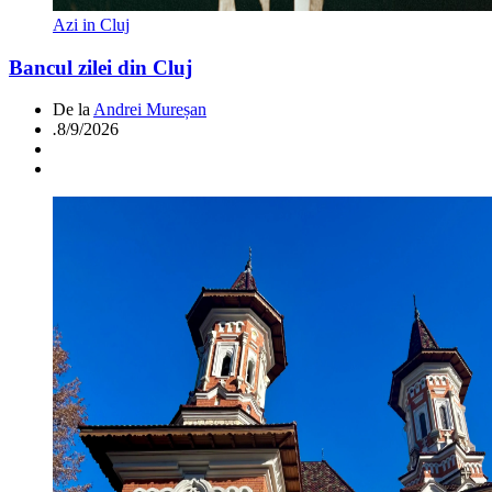
Azi in Cluj
Bancul zilei din Cluj
De la
Andrei Mureșan
.
8/9/2026