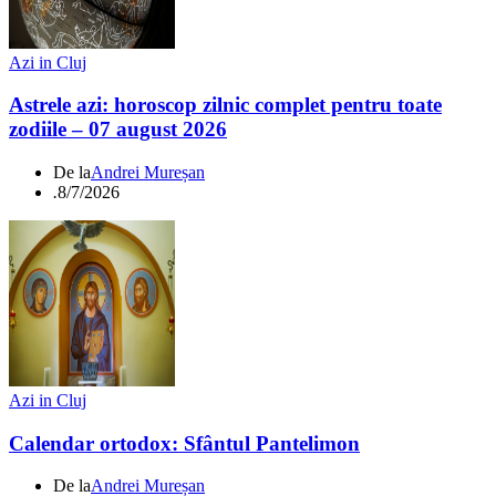
Azi in Cluj
Astrele azi: horoscop zilnic complet pentru toate
zodiile – 07 august 2026
De la
Andrei Mureșan
.
8/7/2026
Azi in Cluj
Calendar ortodox: Sfântul Pantelimon
De la
Andrei Mureșan