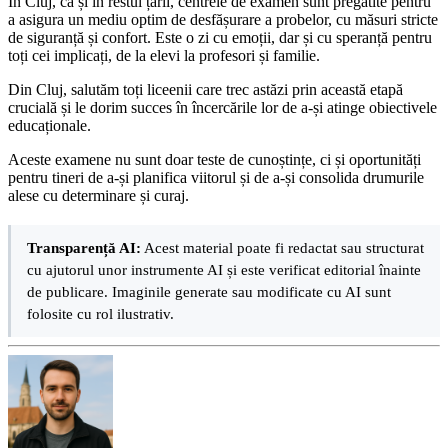
În Cluj, ca și în restul țării, centrele de examen sunt pregătite pentru
a asigura un mediu optim de desfășurare a probelor, cu măsuri stricte
de siguranță și confort. Este o zi cu emoții, dar și cu speranță pentru
toți cei implicați, de la elevi la profesori și familie.
Din Cluj, salutăm toți liceenii care trec astăzi prin această etapă
crucială și le dorim succes în încercările lor de a-și atinge obiectivele
educaționale.
Aceste examene nu sunt doar teste de cunoștințe, ci și oportunități
pentru tineri de a-și planifica viitorul și de a-și consolida drumurile
alese cu determinare și curaj.
Transparență AI:
Acest material poate fi redactat sau structurat
cu ajutorul unor instrumente AI și este verificat editorial înainte
de publicare. Imaginile generate sau modificate cu AI sunt
folosite cu rol ilustrativ.