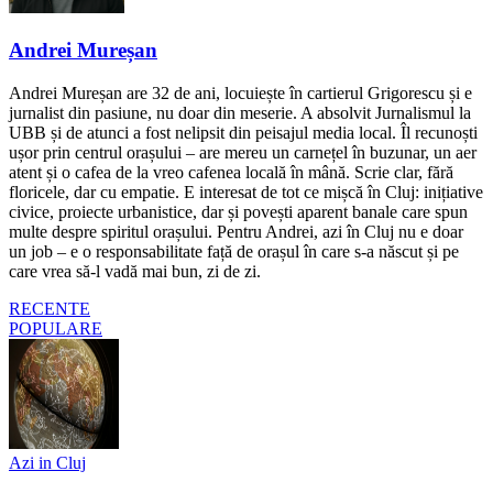
Andrei Mureșan
Andrei Mureșan are 32 de ani, locuiește în cartierul Grigorescu și e
jurnalist din pasiune, nu doar din meserie. A absolvit Jurnalismul la
UBB și de atunci a fost nelipsit din peisajul media local. Îl recunoști
ușor prin centrul orașului – are mereu un carnețel în buzunar, un aer
atent și o cafea de la vreo cafenea locală în mână. Scrie clar, fără
floricele, dar cu empatie. E interesat de tot ce mișcă în Cluj: inițiative
civice, proiecte urbanistice, dar și povești aparent banale care spun
multe despre spiritul orașului. Pentru Andrei, azi în Cluj nu e doar
un job – e o responsabilitate față de orașul în care s-a născut și pe
care vrea să-l vadă mai bun, zi de zi.
RECENTE
POPULARE
Azi in Cluj