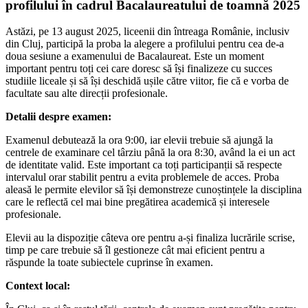
profilului în cadrul Bacalaureatului de toamnă 2025
Astăzi, pe 13 august 2025, liceenii din întreaga Românie, inclusiv
din Cluj, participă la proba la alegere a profilului pentru cea de-a
doua sesiune a examenului de Bacalaureat. Este un moment
important pentru toți cei care doresc să își finalizeze cu succes
studiile liceale și să își deschidă ușile către viitor, fie că e vorba de
facultate sau alte direcții profesionale.
Detalii despre examen:
Examenul debutează la ora 9:00, iar elevii trebuie să ajungă la
centrele de examinare cel târziu până la ora 8:30, având la ei un act
de identitate valid. Este important ca toți participanții să respecte
intervalul orar stabilit pentru a evita problemele de acces. Proba
aleasă le permite elevilor să își demonstreze cunoștințele la disciplina
care le reflectă cel mai bine pregătirea academică și interesele
profesionale.
Elevii au la dispoziție câteva ore pentru a-și finaliza lucrările scrise,
timp pe care trebuie să îl gestioneze cât mai eficient pentru a
răspunde la toate subiectele cuprinse în examen.
Context local: