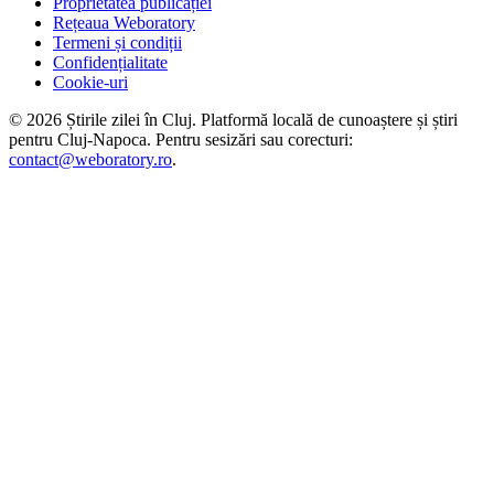
Proprietatea publicației
Rețeaua Weboratory
Termeni și condiții
Confidențialitate
Cookie-uri
©
2026
Știrile zilei în Cluj
. Platformă locală de cunoaștere și știri
pentru
Cluj-Napoca
. Pentru sesizări sau corecturi:
contact@weboratory.ro
.