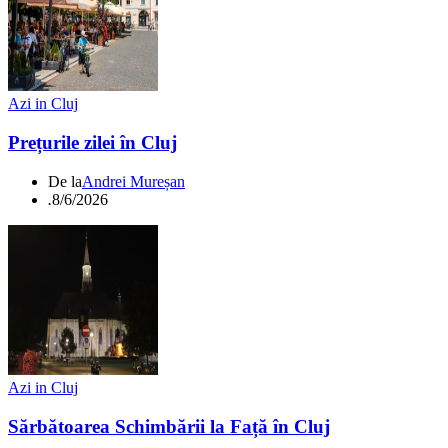
Azi in Cluj
Prețurile zilei în Cluj
De la
Andrei Mureșan
.
8/6/2026
Azi in Cluj
Sărbătoarea Schimbării la Față în Cluj