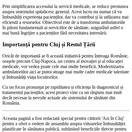
Prin simplificarea accesului la servicii medicale, se reduce presiunea
asupra sistemului spitalicesc general. Acest lucru nu numai că va
îmbunătăți experiența pacienților, dar va contribui și la utilizarea mai
eficientă a resurselor. Obiectivul este de a transforma ambulatoriile
în piloni fundamentali ai serviciilor de sănătate, asigurând astfel o
mai bună îngrijire a pacienților fără necesitatea internării.
Importanță pentru Cluj și Restul Țării
Oricât de importantă ar fi această inițiativă pentru întreaga Românie,
orașele precum Cluj-Napoca, un centru al inovației și al educației
medicale, vor vedea poate cele mai multe beneficii. Modernizarea
ambulatoriilor aici ar putea atrage mai multe cadre medicale talentate
și îmbunătăți viața locuitorilor.
Cu un focus pronunțat pe rapiditatea și eficiența în diagnosticul și
tratamentul pacienților, acest proiect vine ca un răspuns mai mult
decât necesar la nevoile actuale ale sistemului de sănătate din
România.
Aceasta pagină a fost redactată special pentru cititorii 'Azi în Cluj'
pentru a oferi o vedere de ansamblu asupra viitoarelor îmbunătățiri
planificate în sănătatea publică, subliniind beneficiile directe pentru