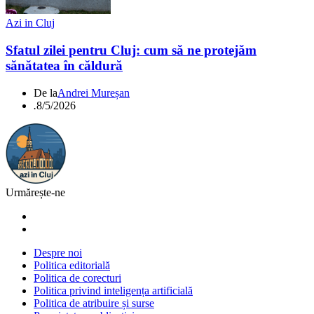
Azi in Cluj
Sfatul zilei pentru Cluj: cum să ne protejăm
sănătatea în căldură
De la
Andrei Mureșan
.
8/5/2026
Urmărește-ne
Despre noi
Politica editorială
Politica de corecturi
Politica privind inteligența artificială
Politica de atribuire și surse