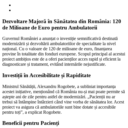
Dezvoltare Majoră în Sănătatea din România: 120
de Milioane de Euro pentru Ambulatorii
Guvernul României a anunțat o investiție semnificativă destinată
modernizării și dezvoltării ambulatoriilor de specialitate la nivel
național. Cu o valoare de 120 de milioane de euro, finanțarea
provine în totalitate din fonduri europene. Scopul principal al acestui
proiect ambițios este de a oferi pacienților acces rapid și eficient la
diagnosticare și tratament, evitând internările nejustificate.
Investiții în Accesibilitate și Rapiditate
Ministrul Sănătății, Alexandru Rogobete, a subliniat importanța
acestei inițiative, menționând că România nu-și mai poate permite să
aștepte ani de zile pentru astfel de modernizări. „Pacienții nu ar
trebui să întâmpine întârzieri când vine vorba de sănătatea lor. Acest
proiect va asigura că ambulatoriile sunt bine dotate și accesibile
pentru toți”, a explicat Rogobete.
Beneficii pentru Pacienți