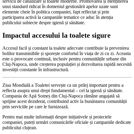
servicii de canalizare și toalete moderne. Promovarea și menținerea
unui standard ridicat în domeniul gestionării apelor uzate sunt
elemente cheie în politica companiei, fapt reflectat și prin
participarea activă la campaniile tematice ce aduc în atenția
publicului subiecte despre igienă și sănătate.
Impactul accesului la toalete sigure
Accesul facil și constant la toalete adecvate contribuie la prevenirea
bolilor transmisibile și sporește confortul în viața de zi cu zi. Aceasta
este o provocare continuă, inclusiv pentru comunitățile urbane din
Cluj-Napoca, unde creșterea populației și dezvoltarea rapidă necesită
investiții constante în infrastructură.
Ziua Mondială a Toaletei servește ca un prilej important pentru a
reflecta asupra unui drept fundamental – cel la igienă și sănătate.
Compania de Apă Someș din Cluj-Napoca rămâne angajată să
sprijine acest deziderat, contribuind activ la bunăstarea comunității
prin serviciile pe care le furnizează.
Pentru mai multe informații despre inițiativele și proiectele
companiei, puteți urmări comunicările oficiale și campaniile dedicate
publicului clujean.