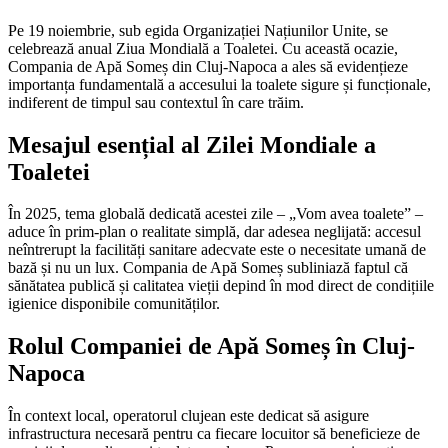
Pe 19 noiembrie, sub egida Organizației Națiunilor Unite, se
celebrează anual Ziua Mondială a Toaletei. Cu această ocazie,
Compania de Apă Someș din Cluj-Napoca a ales să evidențieze
importanța fundamentală a accesului la toalete sigure și funcționale,
indiferent de timpul sau contextul în care trăim.
Mesajul esențial al Zilei Mondiale a
Toaletei
În 2025, tema globală dedicată acestei zile – „Vom avea toalete” –
aduce în prim-plan o realitate simplă, dar adesea neglijată: accesul
neîntrerupt la facilități sanitare adecvate este o necesitate umană de
bază și nu un lux. Compania de Apă Someș subliniază faptul că
sănătatea publică și calitatea vieții depind în mod direct de condițiile
igienice disponibile comunităților.
Rolul Companiei de Apă Someș în Cluj-
Napoca
În context local, operatorul clujean este dedicat să asigure
infrastructura necesară pentru ca fiecare locuitor să beneficieze de