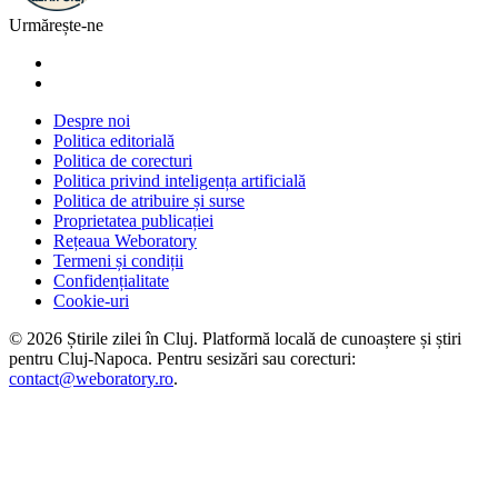
Urmărește-ne
Despre noi
Politica editorială
Politica de corecturi
Politica privind inteligența artificială
Politica de atribuire și surse
Proprietatea publicației
Rețeaua Weboratory
Termeni și condiții
Confidențialitate
Cookie-uri
©
2026
Știrile zilei în Cluj
. Platformă locală de cunoaștere și știri
pentru
Cluj-Napoca
. Pentru sesizări sau corecturi:
contact@weboratory.ro
.