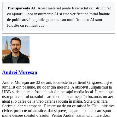
Transparență AI:
Acest material poate fi redactat sau structurat
cu ajutorul unor instrumente AI și este verificat editorial înainte
de publicare. Imaginile generate sau modificate cu AI sunt
folosite cu rol ilustrativ.
Andrei Mureșan
Andrei Mureșan are 32 de ani, locuiește în cartierul Grigorescu și e
jurnalist din pasiune, nu doar din meserie. A absolvit Jurnalismul la
UBB și de atunci a fost nelipsit din peisajul media local. Îl recunoști
ușor prin centrul orașului – are mereu un carnețel în buzunar, un aer
atent și o cafea de la vreo cafenea locală în mână. Scrie clar, fără
floricele, dar cu empatie. E interesat de tot ce mișcă în Cluj: inițiative
civice, proiecte urbanistice, dar și povești aparent banale care spun
multe despre spiritul orașului. Pentru Andrei, azi în Cluj nu e doar