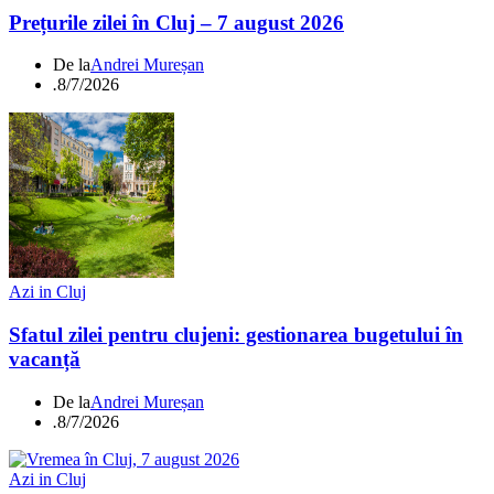
Prețurile zilei în Cluj – 7 august 2026
De la
Andrei Mureșan
.
8/7/2026
Azi in Cluj
Sfatul zilei pentru clujeni: gestionarea bugetului în
vacanță
De la
Andrei Mureșan
.
8/7/2026
Azi in Cluj