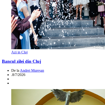
Azi in Cluj
Bancul zilei din Cluj
De la
Andrei Mureșan
.
8/7/2026