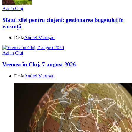
Azi in Cluj
Sfatul zilei pentru clujeni: gestionarea bugetului în
vacanță
De la
Andrei Mureșan
Azi in Cluj
Vremea în Cluj, 7 august 2026
De la
Andrei Mureșan