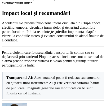
evenimentului rutier.
Impact local și recomandări
Accidentul s-a produs într-o zonă intens circulată din Cluj-Napoca,
afectând temporar circulația tramvaielor și generând disconfort
pentru locuitori. Poliția reamintește șoferilor importanța adaptării
vitezei la condițiile meteo și evitarea consumului de alcool înainte de
a conduce.
Pentru clujenii care folosesc zilnic transportul în comun sau se
deplasează prin cartierul Plopilor, aceste incidente sunt un semnal de
alarmă privind responsabilitatea la volan pentru siguranța tuturor
participanților la trafic.
Transparență AI:
Acest material poate fi redactat sau structurat
cu ajutorul unor instrumente AI și este verificat editorial înainte
de publicare. Imaginile generate sau modificate cu AI sunt
folosite cu rol ilustrativ.