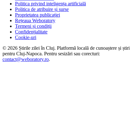
Politica privind inteligența artificială
Politica de atribuire și surse
Proprietatea publicației
Rețeaua Weboratory
Termeni și condiții
Confidențialitate
Cookie-uri
©
2026
Știrile zilei în Cluj
. Platformă locală de cunoaștere și știri
pentru
Cluj-Napoca
. Pentru sesizări sau corecturi:
contact@weboratory.ro
.