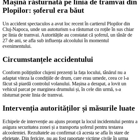
Mașină răsturnată pe linia de tramvai din
Plopilor: șoferul era băut
Un accident spectaculos a avut loc recent în cartierul Plopilor din
Cluj-Napoca, unde un autoturism s-a răsturnat cu roțile în sus chiar
pe linia de tramvai. Autoritățile au constatat că șoferul, un tânăr de
27 de ani, se afla sub influența alcoolului în momentul
evenimentului.
Circumstanțele accidentului
Conform polițiștilor clujeni prezenți la fața locului, tânărul nu a
adaptat viteza la condițiile de drum, care erau umede, ceea ce l-a
făcut să piardă controlul volanului. Mașina a derapat, a lovit un
vehicul parcat pe marginea drumului și, în cele din urmă, s-a
răsturnat peste linia de tramvai.
Intervenția autorităților și măsurile luate
Echipele de intervenție au ajuns prompt la locul incidentului pentru a
asigura securitatea zonei și a transporta șoferul pentru testarea
alcoolemiei. Rezultatele au confirmat că acesta se afla în stare de
ebrietate. Din fericire, nu au fost raportate victime civile în urma