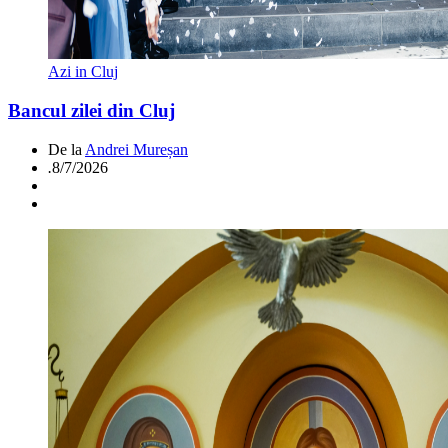
Azi in Cluj
Bancul zilei din Cluj
De la
Andrei Mureșan
.
8/7/2026