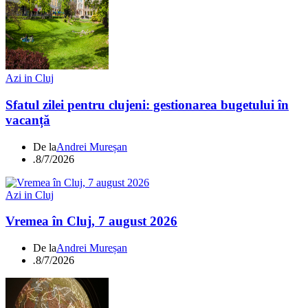
Azi in Cluj
Sfatul zilei pentru clujeni: gestionarea bugetului în
vacanță
De la
Andrei Mureșan
.
8/7/2026
Azi in Cluj
Vremea în Cluj, 7 august 2026
De la
Andrei Mureșan
.
8/7/2026