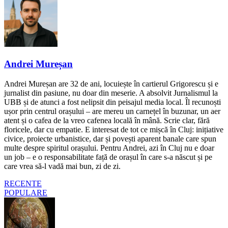
Andrei Mureșan
Andrei Mureșan are 32 de ani, locuiește în cartierul Grigorescu și e
jurnalist din pasiune, nu doar din meserie. A absolvit Jurnalismul la
UBB și de atunci a fost nelipsit din peisajul media local. Îl recunoști
ușor prin centrul orașului – are mereu un carnețel în buzunar, un aer
atent și o cafea de la vreo cafenea locală în mână. Scrie clar, fără
floricele, dar cu empatie. E interesat de tot ce mișcă în Cluj: inițiative
civice, proiecte urbanistice, dar și povești aparent banale care spun
multe despre spiritul orașului. Pentru Andrei, azi în Cluj nu e doar
un job – e o responsabilitate față de orașul în care s-a născut și pe
care vrea să-l vadă mai bun, zi de zi.
RECENTE
POPULARE