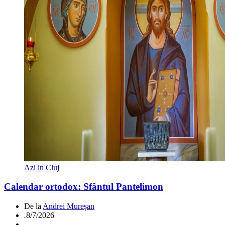
Azi in Cluj
Calendar ortodox: Sfântul Pantelimon
De la
Andrei Mureșan
.
8/7/2026