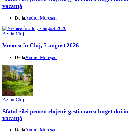
vacanță
De la
Andrei Mureșan
Azi in Cluj
Vremea în Cluj, 7 august 2026
De la
Andrei Mureșan
Azi in Cluj
Sfatul zilei pentru clujeni: gestionarea bugetului în
vacanță
De la
Andrei Mureșan