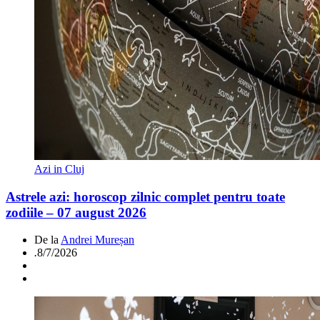
Azi in Cluj
Astrele azi: horoscop zilnic complet pentru toate
zodiile – 07 august 2026
De la
Andrei Mureșan
.
8/7/2026