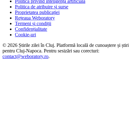
Politica privind inteligența artificială
Politica de atribuire și surse
Proprietatea publicației
Rețeaua Weboratory
Termeni și condiții
Confidențialitate
Cookie-uri
©
2026
Știrile zilei în Cluj
. Platformă locală de cunoaștere și știri
pentru
Cluj-Napoca
. Pentru sesizări sau corecturi:
contact@weboratory.ro
.