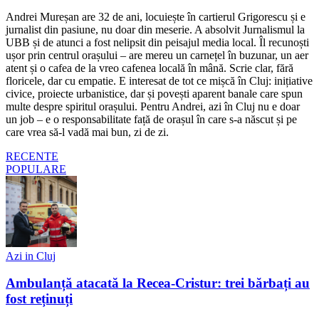
Andrei Mureșan are 32 de ani, locuiește în cartierul Grigorescu și e
jurnalist din pasiune, nu doar din meserie. A absolvit Jurnalismul la
UBB și de atunci a fost nelipsit din peisajul media local. Îl recunoști
ușor prin centrul orașului – are mereu un carnețel în buzunar, un aer
atent și o cafea de la vreo cafenea locală în mână. Scrie clar, fără
floricele, dar cu empatie. E interesat de tot ce mișcă în Cluj: inițiative
civice, proiecte urbanistice, dar și povești aparent banale care spun
multe despre spiritul orașului. Pentru Andrei, azi în Cluj nu e doar
un job – e o responsabilitate față de orașul în care s-a născut și pe
care vrea să-l vadă mai bun, zi de zi.
RECENTE
POPULARE
Azi in Cluj
Ambulanță atacată la Recea-Cristur: trei bărbați au
fost reținuți