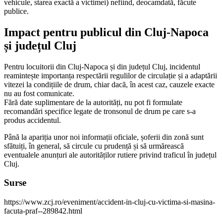
vehicule, starea exactă a victimei) nefiind, deocamdată, făcute
publice.
Impact pentru publicul din Cluj-Napoca
și județul Cluj
Pentru locuitorii din Cluj-Napoca și din județul Cluj, incidentul
reamintește importanța respectării regulilor de circulație și a adaptării
vitezei la condițiile de drum, chiar dacă, în acest caz, cauzele exacte
nu au fost comunicate.
Fără date suplimentare de la autorități, nu pot fi formulate
recomandări specifice legate de tronsonul de drum pe care s-a
produs accidentul.
Până la apariția unor noi informații oficiale, șoferii din zonă sunt
sfătuiți, în general, să circule cu prudență și să urmărească
eventualele anunțuri ale autorităților rutiere privind traficul în județul
Cluj.
Surse
https://www.zcj.ro/eveniment/accident-in-cluj-cu-victima-si-masina-
facuta-praf--289842.html