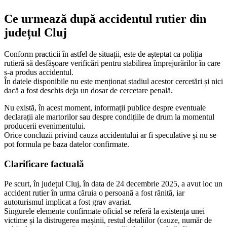
Ce urmează după accidentul rutier din
județul Cluj
Conform practicii în astfel de situații, este de așteptat ca poliția
rutieră să desfășoare verificări pentru stabilirea împrejurărilor în care
s-a produs accidentul.
În datele disponibile nu este menționat stadiul acestor cercetări și nici
dacă a fost deschis deja un dosar de cercetare penală.
Nu există, în acest moment, informații publice despre eventuale
declarații ale martorilor sau despre condițiile de drum la momentul
producerii evenimentului.
Orice concluzii privind cauza accidentului ar fi speculative și nu se
pot formula pe baza datelor confirmate.
Clarificare factuală
Pe scurt, în județul Cluj, în data de 24 decembrie 2025, a avut loc un
accident rutier în urma căruia o persoană a fost rănită, iar
autoturismul implicat a fost grav avariat.
Singurele elemente confirmate oficial se referă la existența unei
victime și la distrugerea mașinii, restul detaliilor (cauze, număr de