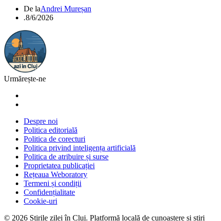
De la
Andrei Mureșan
.
8/6/2026
Urmărește-ne
Despre noi
Politica editorială
Politica de corecturi
Politica privind inteligența artificială
Politica de atribuire și surse
Proprietatea publicației
Rețeaua Weboratory
Termeni și condiții
Confidențialitate
Cookie-uri
©
2026
Știrile zilei în Cluj
. Platformă locală de cunoaștere și știri