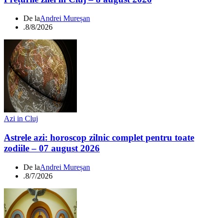
De la
Andrei Mureșan
.
8/8/2026
Azi in Cluj
Astrele azi: horoscop zilnic complet pentru toate
zodiile – 07 august 2026
De la
Andrei Mureșan
.
8/7/2026