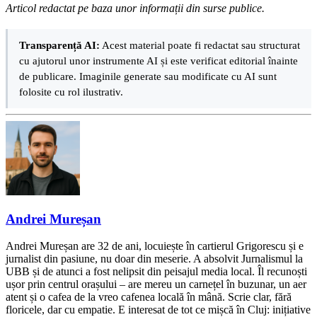
Articol redactat pe baza unor informații din surse publice.
Transparență AI:
Acest material poate fi redactat sau structurat
cu ajutorul unor instrumente AI și este verificat editorial înainte
de publicare. Imaginile generate sau modificate cu AI sunt
folosite cu rol ilustrativ.
Andrei Mureșan
Andrei Mureșan are 32 de ani, locuiește în cartierul Grigorescu și e
jurnalist din pasiune, nu doar din meserie. A absolvit Jurnalismul la
UBB și de atunci a fost nelipsit din peisajul media local. Îl recunoști
ușor prin centrul orașului – are mereu un carnețel în buzunar, un aer
atent și o cafea de la vreo cafenea locală în mână. Scrie clar, fără
floricele, dar cu empatie. E interesat de tot ce mișcă în Cluj: inițiative