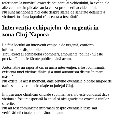
referitoare la numărul exact de ocupanți ai vehiculului, la eventuale
alte vehicule implicate sau la cauza producerii accidentului.
Nu sunt menționate nici date despre starea de sănătate detaliată a
victimei, în afara faptului că aceasta a fost rănită.
Intervenția echipajelor de urgență în
zona Cluj-Napoca
La fața locului au intervenit echipaje de urgență, conform
informațiilor disponibile.
Tipul exact al echipajelor (pompieri, ambulanță, poliție) nu este
precizat în datele făcute publice până acum.
Autoritățile au raportat că, în urma intervenției, a fost confirmată
existența unei victime rănite și a unui autoturism distrus în mare
măsură.
Nu există, la acest moment, date privind eventuale blocaje majore de
trafic sau devieri de circulație în județul Cluj.
În lipsa unor clarificări oficiale suplimentare, nu este cunoscut dacă
victima a fost transportată la spital și nici gravitatea exactă a rănilor
suferite.
Nu au fost comunicate informații despre eventuale teste sau
verificări efectuate conducătorului auto.