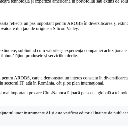
egra tehnologia și expertiza americană în portofoliul său extins de soluț
aceasta reflectă un pas important pentru AROBS în diversificarea și extind
novatoare din țara de origine a Silicon Valley.
indere, subliniind cum valorile și experiența companiei achiziționate se
 îmbunătățind produsele și serviciile oferite.
pentru AROBS, care a demonstrat un interes constant în diversificarea ș
în sectorul IT, atât în România, cât și pe plan internațional.
t mai important pe care Cluj-Napoca îl joacă pe scena globală a tehnologi
ajutorul unor instrumente AI și este verificat editorial înainte de public