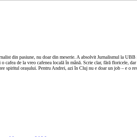
nalist din pasiune, nu doar din meserie. A absolvit Jurnalismul la UBB și 
o cafea de la vreo cafenea locală în mână. Scrie clar, fără floricele, dar 
e spiritul orașului. Pentru Andrei, azi în Cluj nu e doar un job – e o res