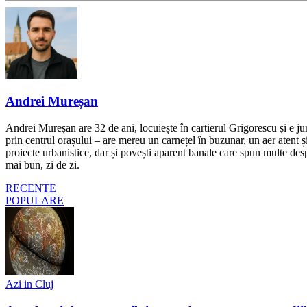
Andrei Mureșan
Andrei Mureșan are 32 de ani, locuiește în cartierul Grigorescu și e jur
prin centrul orașului – are mereu un carnețel în buzunar, un aer atent și 
proiecte urbanistice, dar și povești aparent banale care spun multe despr
mai bun, zi de zi.
RECENTE
POPULARE
Azi in Cluj