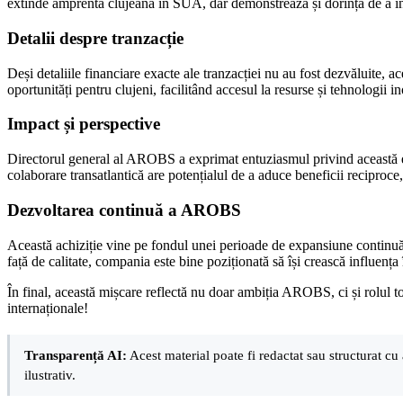
extinde amprenta clujeană în SUA, dar demonstrează și dorința de a int
Detalii despre tranzacție
Deși detaliile financiare exacte ale tranzacției nu au fost dezvăluite, 
oportunități pentru clujeni, facilitând accesul la resurse și tehnologii i
Impact și perspective
Directorul general al AROBS a exprimat entuziasmul privind această ext
colaborare transatlantică are potențialul de a aduce beneficii reciproce,
Dezvoltarea continuă a AROBS
Această achiziție vine pe fondul unei perioade de expansiune continuă 
față de calitate, compania este bine poziționată să își crească influența 
În final, această mișcare reflectă nu doar ambiția AROBS, ci și rolul to
internaționale!
Transparență AI:
Acest material poate fi redactat sau structurat cu 
ilustrativ.