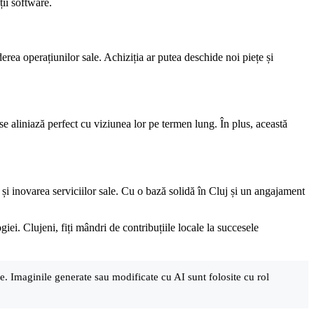
ii software.
erea operațiunilor sale. Achiziția ar putea deschide noi piețe și
 aliniază perfect cu viziunea lor pe termen lung. În plus, această
i inovarea serviciilor sale. Cu o bază solidă în Cluj și un angajament
ei. Clujeni, fiți mândri de contribuțiile locale la succesele
are. Imaginile generate sau modificate cu AI sunt folosite cu rol