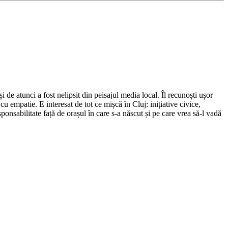
de atunci a fost nelipsit din peisajul media local. Îl recunoști ușor
cu empatie. E interesat de tot ce mișcă în Cluj: inițiative civice,
ponsabilitate față de orașul în care s-a născut și pe care vrea să-l vadă