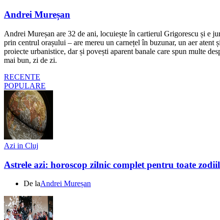
Andrei Mureșan
Andrei Mureșan are 32 de ani, locuiește în cartierul Grigorescu și e jur
prin centrul orașului – are mereu un carnețel în buzunar, un aer atent și 
proiecte urbanistice, dar și povești aparent banale care spun multe despr
mai bun, zi de zi.
RECENTE
POPULARE
Azi in Cluj
Astrele azi: horoscop zilnic complet pentru toate zodi
De la
Andrei Mureșan