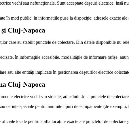
trice vechi sau nefuncționale. Sunt acceptate deșeuri electrice, însă nu 
ate în mod public, în informațiile puse la dispoziție, adresele exacte ale
a și Cluj-Napoca
ilor care au stabilit punctele de colectare. Din datele disponibile nu reiese
ecizate, în informațiile accesibile, modalitățile de informare (afișe, anu
are sau alte entități implicate în gestionarea deșeurilor electrice colectat
zona Cluj-Napoca
amente electrice vechi sau stricate, aducându-le la punctele de colectare
e sau cerințe speciale pentru anumite tipuri de echipamente (de exemplu, 
 oficiale locale pentru a afla locațiile exacte ale punctelor de colectare și