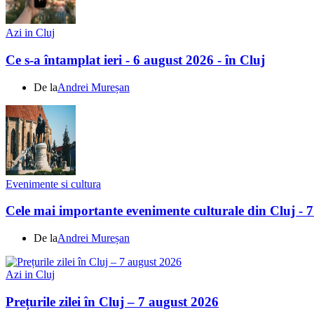
Azi in Cluj
Ce s-a întamplat ieri - 6 august 2026 - în Cluj
De la
Andrei Mureșan
Evenimente si cultura
Cele mai importante evenimente culturale din Cluj - 
De la
Andrei Mureșan
Azi in Cluj
Prețurile zilei în Cluj – 7 august 2026