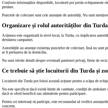
Conform informațiilor disponibile, locuitorii pot preda echipamente elec
predare.
Punctele de colectare sunt cele anunțate de autorități. Nu sunt mențion
Organizare și rolul autorităților din Turd
Acțiunea este organizată la nivel local, la Turda, cu implicarea autorităț
derularea campaniei.
Autoritățile au anunțat existența punctelor de colectare, însă nu sunt pr
ar fi preluarea de la domiciliu.
Nu sunt oferite detalii despre eventuali parteneri privați, firme de recicl
Ce trebuie să știe locuitorii din Turda și 
Locuitorii din Turda pot folosi această acțiune pentru a scăpa de echip
Nu este specificat dacă există limite de cantitate, condiții de ambalar
dacă se oferă beneficii sau stimulente pentru participare.
Pentru cei interesați să participe, este recomandat să verifice anunțurile
concrete.