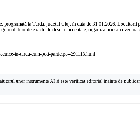
ce, programată la Turda, județul Cluj, în data de 31.01.2026. Locuitorii 
programul, tipurile exacte de deșeuri acceptate, organizatorii sau eventual
electrice-in-turda-cum-poti-participa--291113.html
ajutorul unor instrumente AI și este verificat editorial înainte de public