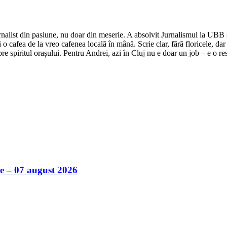
nalist din pasiune, nu doar din meserie. A absolvit Jurnalismul la UBB și 
o cafea de la vreo cafenea locală în mână. Scrie clar, fără floricele, dar 
e spiritul orașului. Pentru Andrei, azi în Cluj nu e doar un job – e o res
ile – 07 august 2026