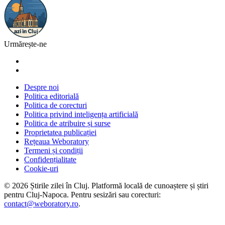
Urmărește-ne
Despre noi
Politica editorială
Politica de corecturi
Politica privind inteligența artificială
Politica de atribuire și surse
Proprietatea publicației
Rețeaua Weboratory
Termeni și condiții
Confidențialitate
Cookie-uri
©
2026
Știrile zilei în Cluj
. Platformă locală de cunoaștere și știri
pentru
Cluj-Napoca
. Pentru sesizări sau corecturi:
contact@weboratory.ro
.