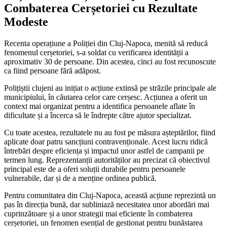
Combaterea Cerșetoriei cu Rezultate
Modeste
Recenta operațiune a Poliției din Cluj-Napoca, menită să reducă
fenomenul cerșetoriei, s-a soldat cu verificarea identității a
aproximativ 30 de persoane. Din acestea, cinci au fost recunoscute
ca fiind persoane fără adăpost.
Polițiștii clujeni au inițiat o acțiune extinsă pe străzile principale ale
municipiului, în căutarea celor care cerșesc. Acțiunea a oferit un
context mai organizat pentru a identifica persoanele aflate în
dificultate și a încerca să le îndrepte către ajutor specializat.
Cu toate acestea, rezultatele nu au fost pe măsura așteptărilor, fiind
aplicate doar patru sancțiuni contravenționale. Acest lucru ridică
întrebări despre eficiența și impactul unor astfel de campanii pe
termen lung. Reprezentanții autorităților au precizat că obiectivul
principal este de a oferi soluții durabile pentru persoanele
vulnerabile, dar și de a menține ordinea publică.
Pentru comunitatea din Cluj-Napoca, această acțiune reprezintă un
pas în direcția bună, dar subliniază necesitatea unor abordări mai
cuprinzătoare și a unor strategii mai eficiente în combaterea
cerșetoriei, un fenomen esențial de gestionat pentru bunăstarea