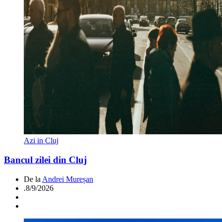
Azi in Cluj
Bancul zilei din Cluj
De la
Andrei Mureșan
.
8/9/2026