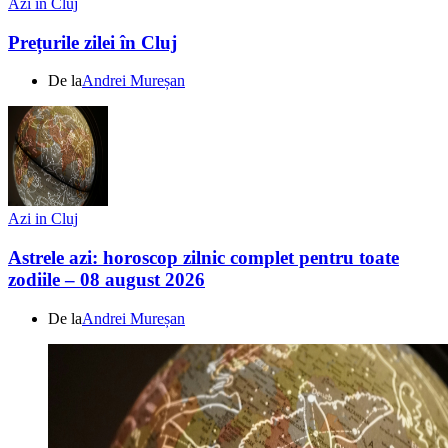
Azi in Cluj
Prețurile zilei în Cluj
De la
Andrei Mureșan
Azi in Cluj
Astrele azi: horoscop zilnic complet pentru toate
zodiile – 08 august 2026
De la
Andrei Mureșan