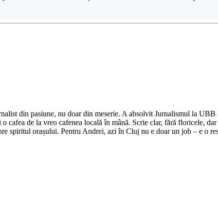
nalist din pasiune, nu doar din meserie. A absolvit Jurnalismul la UBB și 
o cafea de la vreo cafenea locală în mână. Scrie clar, fără floricele, dar 
e spiritul orașului. Pentru Andrei, azi în Cluj nu e doar un job – e o res