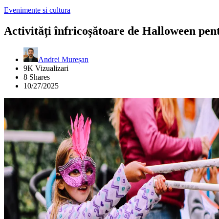
Evenimente si cultura
Activități înfricoșătoare de Halloween pen
Andrei Mureșan
9K Vizualizari
8 Shares
10/27/2025