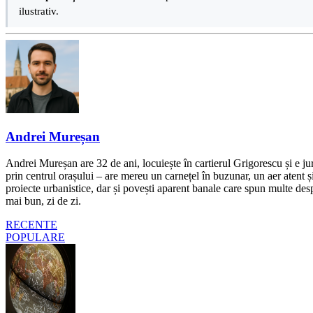
ilustrativ.
Andrei Mureșan
Andrei Mureșan are 32 de ani, locuiește în cartierul Grigorescu și e jur
prin centrul orașului – are mereu un carnețel în buzunar, un aer atent și 
proiecte urbanistice, dar și povești aparent banale care spun multe despr
mai bun, zi de zi.
RECENTE
POPULARE