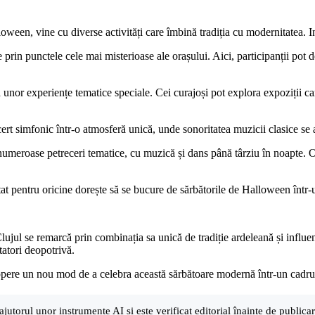
een, vine cu diverse activități care îmbină tradiția cu modernitatea. Ind
 prin punctele cele mai misterioase ale orașului. Aici, participanții pot d
unor experiențe tematice speciale. Cei curajoși pot explora expoziții car
cert simfonic într-o atmosferă unică, unde sonoritatea muzicii clasice se 
umeroase petreceri tematice, cu muzică și dans până târziu în noapte. Or
at pentru oricine dorește să se bucure de sărbătorile de Halloween într-
 Clujul se remarcă prin combinația sa unică de tradiție ardeleană și influen
tatori deopotrivă.
descopere un nou mod de a celebra această sărbătoare modernă într-un cadru 
ajutorul unor instrumente AI și este verificat editorial înainte de public