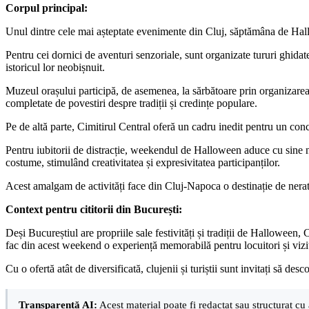
Corpul principal:
Unul dintre cele mai așteptate evenimente din Cluj, săptămâna de Hallow
Pentru cei dornici de aventuri senzoriale, sunt organizate tururi ghidate
istoricul lor neobișnuit.
Muzeul orașului participă, de asemenea, la sărbătoare prin organizarea 
completate de povestiri despre tradiții și credințe populare.
Pe de altă parte, Cimitirul Central oferă un cadru inedit pentru un con
Pentru iubitorii de distracție, weekendul de Halloween aduce cu sine n
costume, stimulând creativitatea și expresivitatea participanților.
Acest amalgam de activități face din Cluj-Napoca o destinație de nerat
Context pentru cititorii din București:
Deși Bucureștiul are propriile sale festivități și tradiții de Halloween,
fac din acest weekend o experiență memorabilă pentru locuitori și vizi
Cu o ofertă atât de diversificată, clujenii și turiștii sunt invitați să 
Transparență AI:
Acest material poate fi redactat sau structurat cu 