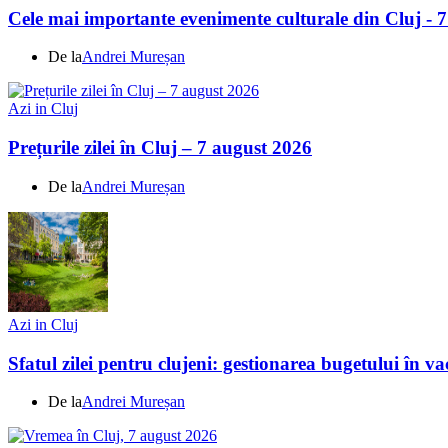
Cele mai importante evenimente culturale din Cluj - 
De la
Andrei Mureșan
Azi in Cluj
Prețurile zilei în Cluj – 7 august 2026
De la
Andrei Mureșan
Azi in Cluj
Sfatul zilei pentru clujeni: gestionarea bugetului în v
De la
Andrei Mureșan