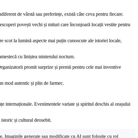
iferent de vârstă sau preferințe, există câte ceva pentru fiecare.
escoperi povești vechi și mituri care înconjoară locații vestite pentru
e scot la lumină aspecte mai puțin cunoscute ale istoriei locale,
amestecă cu liniștea misterului nocturn.
ganizatorii promit surprize și premii pentru cele mai inventive
un mod autentic și plin de farmec.
țe internaționale. Evenimentele variate și spiritul deschis al orașului
istoric și cultural deosebit.
are. Imaginile generate sau modificate cu AI sunt folosite cu rol