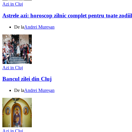
Azi in Cluj
Astrele azi: horoscop zilnic complet pentru toate zodi
De la
Andrei Mureșan
Azi in Cluj
Bancul zilei din Cluj
De la
Andrei Mureșan
Azi in Cluj