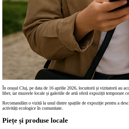
În orașul Cluj, pe data de 16 aprilie 2026, locuitorii și vizitatorii au a
liber, iar muzeele locale și galeriile de artă oferă expoziții temporare c
Recomandăm o vizită la unul dintre spațiile de expoziție pentru a descope
activități ecologice în comunitate.
Piețe și produse locale