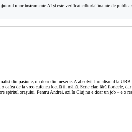
ajutorul unor instrumente AI și este verificat editorial înainte de public
nalist din pasiune, nu doar din meserie. A absolvit Jurnalismul la UBB și 
o cafea de la vreo cafenea locală în mână. Scrie clar, fără floricele, dar 
e spiritul orașului. Pentru Andrei, azi în Cluj nu e doar un job – e o res