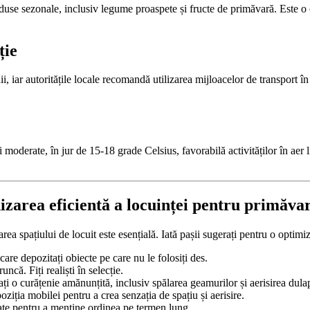
oduse sezonale, inclusiv legume proaspete și fructe de primăvară. Este 
ție
nii, iar autoritățile locale recomandă utilizarea mijloacelor de transport 
 moderate, în jur de 15-18 grade Celsius, favorabilă activităților în ae
nizarea eficientă a locuinței pentru primăva
a spațiului de locuit este esențială. Iată pașii sugerați pentru o optimiz
care depozitați obiecte pe care nu le folosiți des.
ncă. Fiți realiști în selecție.
ți o curățenie amănunțită, inclusiv spălarea geamurilor și aerisirea dulap
ziția mobilei pentru a crea senzația de spațiu și aerisire.
etate pentru a menține ordinea pe termen lung.