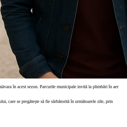
primăvara în acest sezon. Parcurile municipale invită la plimbări în aer
ui, care se pregătește să fie sărbătorită în următoarele zile, prin