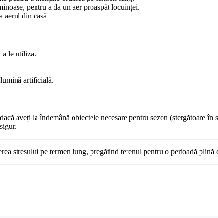
uminoase, pentru a da un aer proaspăt locuinței.
a aerul din casă.
a le utiliza.
.
lumină artificială.
 dacă aveți la îndemână obiectele necesare pentru sezon (ștergătoare în st
sigur.
rea stresului pe termen lung, pregătind terenul pentru o perioadă plină 