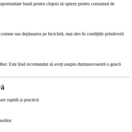
o oportunitate bună pentru clujeni să opteze pentru consumul de
în comun sau deplasarea pe bicicletă, mai ales în condițiile primăverii
r liber. Este însă recomandat să aveți asupra dumneavoastră o geacă
ră
are rapidă și practică:
urilor.