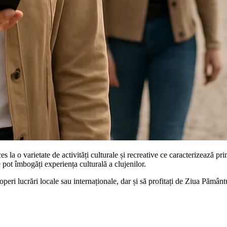
cces la o varietate de activități culturale și recreative ce caracterizează 
e pot îmbogăți experiența culturală a clujenilor.
ri lucrări locale sau internaționale, dar și să profitați de Ziua Pământul