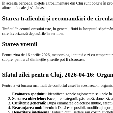
În această perioadă, piețele agroalimentare din Cluj sunt bogate în pr
alimente locale și sănătoase.
Starea traficului și recomandări de circula
Traficul în centrul orașului este, în general, fluid la începutul săptămâ
care favorizează deplasările în aer liber.
Starea vremii
Pentru ziua de 16 aprilie 2026, meteorologii anunță o zi cu temperaturi
subțire, pentru că diminețile și serile pot fi răcoroase.
Sfatul zilei pentru Cluj, 2026-04-16: Orga
Pentru a vă bucura mai mult de confortul casei în acest sezon, organizare
Evaluarea spațiului:
Identificați zonele aglomerate sau cele în 
Sortarea obiectelor:
Faceți trei categorii: păstrează, donează, aru
Curățenie generală:
După eliminarea obiectelor inutile, efectua
Rearanjarea mobilierului:
Dacă este posibil, modificați ușor po
Depozitare inteligentă:
Folosiți cutii, sertare sau coșuri etich