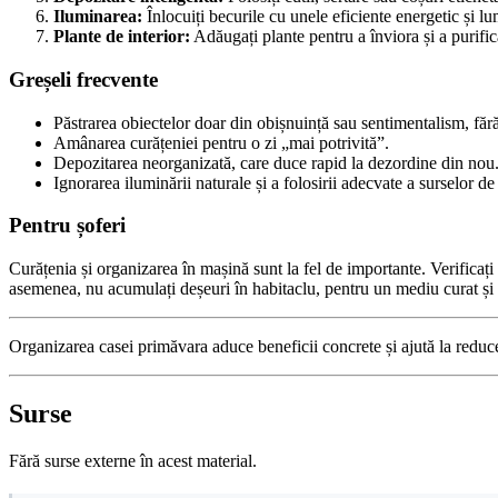
Iluminarea:
Înlocuiți becurile cu unele eficiente energetic și l
Plante de interior:
Adăugați plante pentru a înviora și a purific
Greșeli frecvente
Păstrarea obiectelor doar din obișnuință sau sentimentalism, fără 
Amânarea curățeniei pentru o zi „mai potrivită”.
Depozitarea neorganizată, care duce rapid la dezordine din nou
Ignorarea iluminării naturale și a folosirii adecvate a surselor de 
Pentru șoferi
Curățenia și organizarea în mașină sunt la fel de importante. Verificați
asemenea, nu acumulați deșeuri în habitaclu, pentru un mediu curat și 
Organizarea casei primăvara aduce beneficii concrete și ajută la reduce
Surse
Fără surse externe în acest material.