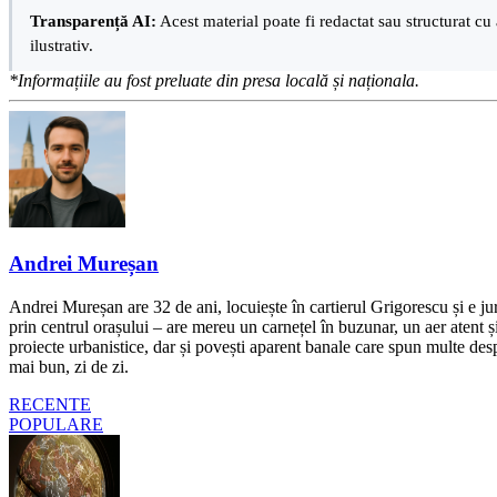
Transparență AI:
Acest material poate fi redactat sau structurat cu 
ilustrativ.
*Informațiile au fost preluate din presa locală și naționala.
Andrei Mureșan
Andrei Mureșan are 32 de ani, locuiește în cartierul Grigorescu și e jur
prin centrul orașului – are mereu un carnețel în buzunar, un aer atent și 
proiecte urbanistice, dar și povești aparent banale care spun multe despr
mai bun, zi de zi.
RECENTE
POPULARE