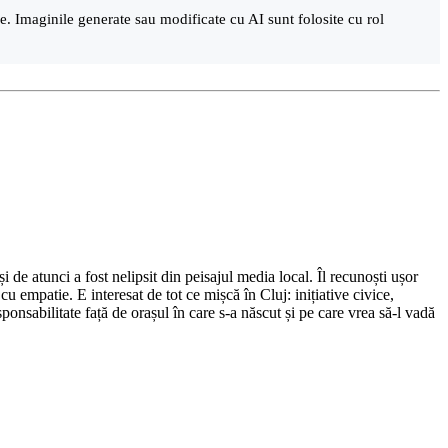
are. Imaginile generate sau modificate cu AI sunt folosite cu rol
de atunci a fost nelipsit din peisajul media local. Îl recunoști ușor
cu empatie. E interesat de tot ce mișcă în Cluj: inițiative civice,
ponsabilitate față de orașul în care s-a născut și pe care vrea să-l vadă