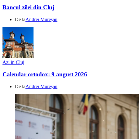
Bancul zilei din Cluj
De la
Andrei Mureșan
Azi in Cluj
Calendar ortodox: 9 august 2026
De la
Andrei Mureșan