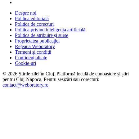
Despre noi
Politica editorială
Politica de corecturi
Politica privind inteligența artificială
Politica de atribuire și surse
Proprietatea publicației
Rețeaua Weboratory
Termeni și condiții
Confidențialitate
Cookie-uri
©
2026
Știrile zilei în Cluj
. Platformă locală de cunoaștere și știri
pentru
Cluj-Napoca
. Pentru sesizări sau corecturi:
contact@weboratory.ro
.