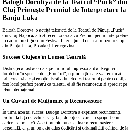
Balogh Dorottya de la Teatrul “Puck” din
Cluj Primește Premiul de Interpretare la
Banja Luka
Balogh Dorottya, o actriță talentată de la Teatrul de Păpuși „Puck”
din Cluj-Napoca, a fost recent onorată cu Premiul pentru interpretare
în cadrul prestigiosului Festival Internațional de Teatru pentru Copii
din Banja Luka, Bosnia și Herțegovina.
Succese Clujene în Lumea Teatrală
Distincția a fost acordată pentru rolul impresionant al Reginei
furnicilor în spectacolul „Fun fact”, o producție care s-a remarcat
prin creativitate și emoție. Festivalul, dedicat teatrului pentru copii, a
fost locul perfect pentru ca talentul ei să fie recunoscut și apreciat pe
plan internațional.
Un Cuvânt de Mulțumire și Recunoaștere
În urma acestui succes, Balogh Dorottya a exprimat recunoștința
profundă față de echipa sa și față de toți cei care au sprijinit-o în
cariera sa artistică. Acest premiu nu este doar o recunoaștere
personală, ci și un omagiu adus dedicării și originalității echipei de la