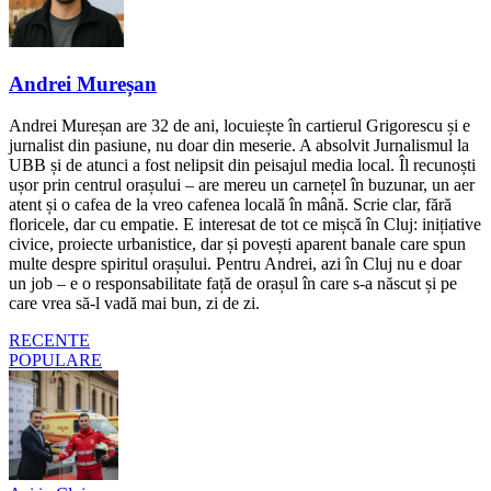
Andrei Mureșan
Andrei Mureșan are 32 de ani, locuiește în cartierul Grigorescu și e
jurnalist din pasiune, nu doar din meserie. A absolvit Jurnalismul la
UBB și de atunci a fost nelipsit din peisajul media local. Îl recunoști
ușor prin centrul orașului – are mereu un carnețel în buzunar, un aer
atent și o cafea de la vreo cafenea locală în mână. Scrie clar, fără
floricele, dar cu empatie. E interesat de tot ce mișcă în Cluj: inițiative
civice, proiecte urbanistice, dar și povești aparent banale care spun
multe despre spiritul orașului. Pentru Andrei, azi în Cluj nu e doar
un job – e o responsabilitate față de orașul în care s-a născut și pe
care vrea să-l vadă mai bun, zi de zi.
RECENTE
POPULARE