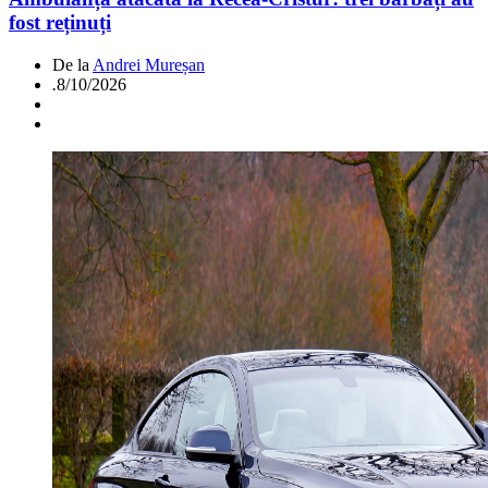
fost reținuți
De la
Andrei Mureșan
.
8/10/2026