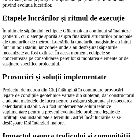
privind evoluția lucrărilor.
Etapele lucrărilor și ritmul de execuție
În ultimele săptămâni, echipele Gülermak au continuat să înainteze
șantierul, cu o atenție sporită asupra finalizării structurilor principale
ale tunelurilor de metrou. Lucrările la tunelurile magistrale au intrat
într-un nou stadiu, iar zonele unde s-au desfășurat săpăturile
mecanizate au fost extinse. În acest moment, echipele se
concentrează pe consolidarea pereților și montarea elementelor de
susținere specifice proiectului.
Provocări și soluții implementate
Proiectul de metrou din Cluj întâmpină în continuare provocări
legate de condițiile geotehnice variate din subteran, dar constructorul
a adaptat metodele de lucru pentru a asigura siguranța și respectarea
calendarului stabilit. Au fost implementate soluții tehnice
suplimentare pentru a preveni eventualele probleme legate de
infiltrații sau instabilitate a terenului, astfel încât lucrările să se
desfășoare fără întârzieri majore.
Impactul asupra traficului și comunității