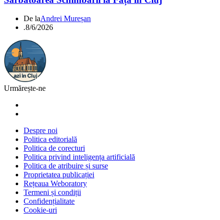
De la
Andrei Mureșan
.
8/6/2026
Urmărește-ne
Despre noi
Politica editorială
Politica de corecturi
Politica privind inteligența artificială
Politica de atribuire și surse
Proprietatea publicației
Rețeaua Weboratory
Termeni și condiții
Confidențialitate
Cookie-uri