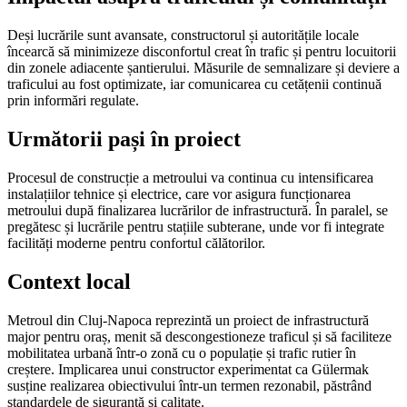
Deși lucrările sunt avansate, constructorul și autoritățile locale
încearcă să minimizeze disconfortul creat în trafic și pentru locuitorii
din zonele adiacente șantierului. Măsurile de semnalizare și deviere a
traficului au fost optimizate, iar comunicarea cu cetățenii continuă
prin informări regulate.
Următorii pași în proiect
Procesul de construcție a metroului va continua cu intensificarea
instalațiilor tehnice și electrice, care vor asigura funcționarea
metroului după finalizarea lucrărilor de infrastructură. În paralel, se
pregătesc și lucrările pentru stațiile subterane, unde vor fi integrate
facilități moderne pentru confortul călătorilor.
Context local
Metroul din Cluj-Napoca reprezintă un proiect de infrastructură
major pentru oraș, menit să descongestioneze traficul și să faciliteze
mobilitatea urbană într-o zonă cu o populație și trafic rutier în
creștere. Implicarea unui constructor experimentat ca Gülermak
susține realizarea obiectivului într-un termen rezonabil, păstrând
standardele de siguranță și calitate.