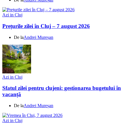
Azi in Cluj
Prețurile zilei în Cluj – 7 august 2026
De la
Andrei Mureșan
Azi in Cluj
Sfatul zilei pentru clujeni: gestionarea bugetului în
vacanță
De la
Andrei Mureșan
Azi in Cluj