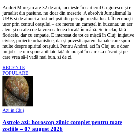
Andrei Mureșan are 32 de ani, locuiește în cartierul Grigorescu și e
jurnalist din pasiune, nu doar din meserie. A absolvit Jurnalismul la
UBB și de atunci a fost nelipsit din peisajul media local. Îl recunoști
ușor prin centrul orașului – are mereu un carnețel în buzunar, un aer
atent și o cafea de la vreo cafenea locală în mână. Scrie clar, fără
floricele, dar cu empatie. E interesat de tot ce mișcă în Cluj: inițiative
civice, proiecte urbanistice, dar și povești aparent banale care spun
multe despre spiritul orașului. Pentru Andrei, azi în Cluj nu e doar
un job – e o responsabilitate față de orașul în care s-a născut și pe
care vrea să-l vadă mai bun, zi de zi.
RECENTE
POPULARE
Azi in Cluj
Astrele azi: horoscop zilnic complet pentru toate
zodiile – 07 august 2026