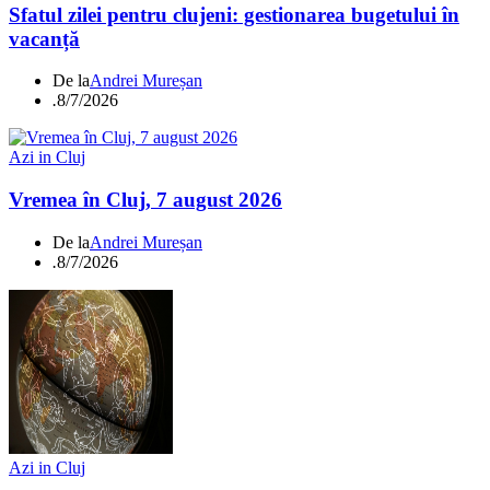
Sfatul zilei pentru clujeni: gestionarea bugetului în
vacanță
De la
Andrei Mureșan
.
8/7/2026
Azi in Cluj
Vremea în Cluj, 7 august 2026
De la
Andrei Mureșan
.
8/7/2026
Azi in Cluj