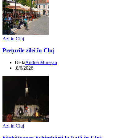
Azi in Cluj
Prețurile zilei în Cluj
De la
Andrei Mureșan
.
8/6/2026
Azi in Cluj
Sărbătoarea Schimbării la Față în Cluj