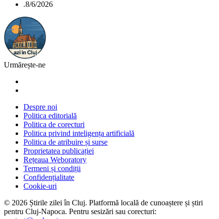
.
8/6/2026
Urmărește-ne
Despre noi
Politica editorială
Politica de corecturi
Politica privind inteligența artificială
Politica de atribuire și surse
Proprietatea publicației
Rețeaua Weboratory
Termeni și condiții
Confidențialitate
Cookie-uri
©
2026
Știrile zilei în Cluj
. Platformă locală de cunoaștere și știri
pentru
Cluj-Napoca
. Pentru sesizări sau corecturi: