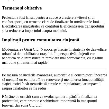
Termene și obiective
Proiectul a fost lansat pentru a aduce o creștere a vitezei și un
confort sporit, cu termene clare de finalizare în următoarele luni.
Electrificarea magistralei va contribui la eficientizarea transportului
și la reducerea impactului asupra mediului.
Implicații pentru comunitatea clujeană
Modernizarea Gării Cluj-Napoca se înscrie în strategia de dezvoltare
urbană și de mobilitate a orașului. În perspectivă, clujenii vor
beneficia de o infrastructură feroviară mai performantă, cu legături
mai bune și trenuri mai rapide.
Pe măsură ce lucrările avansează, autoritățile și constructorii încearcă
să mențină un echilibru între renovare și menținerea funcționalității
stației, astfel încât trenurile să circule cu regularitate, iar impactul
asupra călătorilor să fie redus.
Rămâne de urmărit cum va evolua șantierul până la finalizarea
proiectului, care promite o schimbare importantă în transportul
feroviar din zona Clujului.