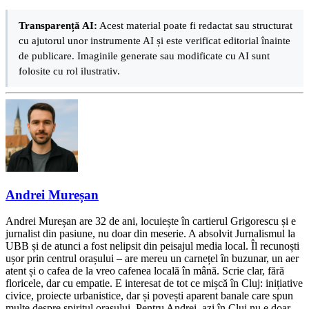
Transparență AI:
Acest material poate fi redactat sau structurat
cu ajutorul unor instrumente AI și este verificat editorial înainte
de publicare. Imaginile generate sau modificate cu AI sunt
folosite cu rol ilustrativ.
Andrei Mureșan
Andrei Mureșan are 32 de ani, locuiește în cartierul Grigorescu și e
jurnalist din pasiune, nu doar din meserie. A absolvit Jurnalismul la
UBB și de atunci a fost nelipsit din peisajul media local. Îl recunoști
ușor prin centrul orașului – are mereu un carnețel în buzunar, un aer
atent și o cafea de la vreo cafenea locală în mână. Scrie clar, fără
floricele, dar cu empatie. E interesat de tot ce mișcă în Cluj: inițiative
civice, proiecte urbanistice, dar și povești aparent banale care spun
multe despre spiritul orașului. Pentru Andrei, azi în Cluj nu e doar