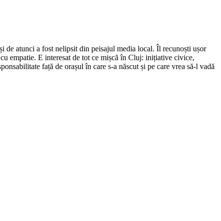
de atunci a fost nelipsit din peisajul media local. Îl recunoști ușor
cu empatie. E interesat de tot ce mișcă în Cluj: inițiative civice,
ponsabilitate față de orașul în care s-a născut și pe care vrea să-l vadă