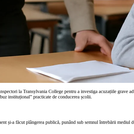
inspectori la Transylvania College pentru a investiga acuzațiile grave adu
abuz instituțional” practicate de conducerea școlii.
fluent și-a făcut plângerea publică, punând sub semnul întrebării mediul 