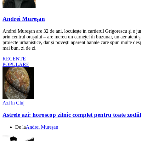
Andrei Mureșan
Andrei Mureșan are 32 de ani, locuiește în cartierul Grigorescu și e jur
prin centrul orașului – are mereu un carnețel în buzunar, un aer atent și 
proiecte urbanistice, dar și povești aparent banale care spun multe despr
mai bun, zi de zi.
RECENTE
POPULARE
Azi in Cluj
Astrele azi: horoscop zilnic complet pentru toate zodi
De la
Andrei Mureșan