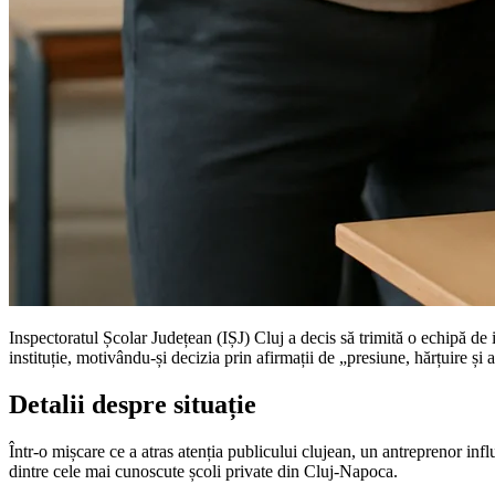
Inspectoratul Școlar Județean (IȘJ) Cluj a decis să trimită o echipă de 
instituție, motivându-și decizia prin afirmații de „presiune, hărțuire și 
Detalii despre situație
Într-o mișcare ce a atras atenția publicului clujean, un antreprenor in
dintre cele mai cunoscute școli private din Cluj-Napoca.