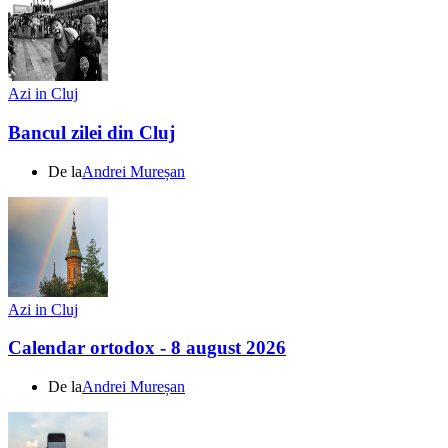
Azi in Cluj
Bancul zilei din Cluj
De la
Andrei Mureșan
Azi in Cluj
Calendar ortodox - 8 august 2026
De la
Andrei Mureșan