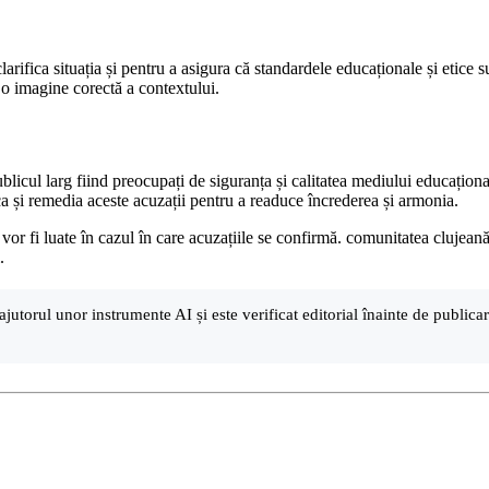
clarifica situația și pentru a asigura că standardele educaționale și etice
e o imagine corectă a contextului.
ublicul larg fiind preocupați de siguranța și calitatea mediului educațion
ca și remedia aceste acuzații pentru a readuce încrederea și armonia.
r fi luate în cazul în care acuzațiile se confirmă. comunitatea clujeană a
.
ajutorul unor instrumente AI și este verificat editorial înainte de public