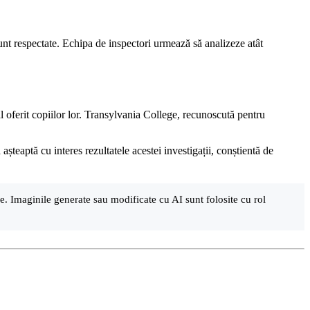
 sunt respectate. Echipa de inspectori urmează să analizeze atât
al oferit copiilor lor. Transylvania College, recunoscută pentru
șteaptă cu interes rezultatele acestei investigații, conștientă de
are. Imaginile generate sau modificate cu AI sunt folosite cu rol