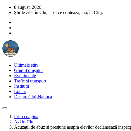
8 august, 2026
Știrile zilei în Cluj | Tot ce contează, azi, în Cluj.
Ultimele știri
Ghidul orașului
Evenimente
Trafic și transport
Instituții
Locuri
Despre Cluj-Napoca
Prima pagina
Azi in Cluj
Acuzații de abuz și presiune asupra elevilor declanșează inspecți