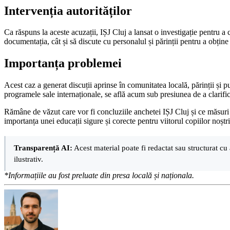
Intervenția autorităților
Ca răspuns la aceste acuzații, IȘJ Cluj a lansat o investigație pentru a 
documentația, cât și să discute cu personalul și părinții pentru a obțin
Importanța problemei
Acest caz a generat discuții aprinse în comunitatea locală, părinții și p
programele sale internaționale, se află acum sub presiunea de a clarifi
Rămâne de văzut care vor fi concluziile anchetei IȘJ Cluj și ce măsuri vo
importanța unei educații sigure și corecte pentru viitorul copiilor noștri
Transparență AI:
Acest material poate fi redactat sau structurat cu 
ilustrativ.
*Informațiile au fost preluate din presa locală și naționala.