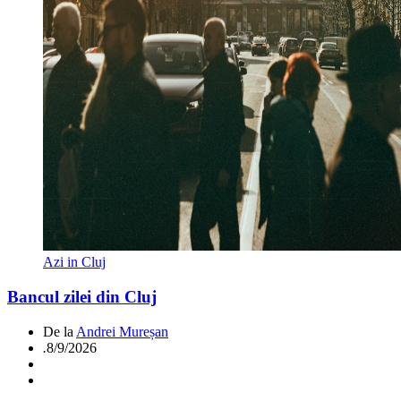
Azi in Cluj
Bancul zilei din Cluj
De la
Andrei Mureșan
.
8/9/2026