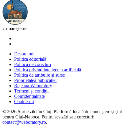
Urmărește-ne
Despre noi
Politica editorială
Politica de corecturi
Politica privind inteligența artificială
Politica de atribuire și surse
Proprietatea publicației
Rețeaua Weboratory
Termeni și condiții
Confidențialitate
Cookie-uri
©
2026
Știrile zilei în Cluj
. Platformă locală de cunoaștere și știri
pentru
Cluj-Napoca
. Pentru sesizări sau corecturi:
contact@weboratory.ro
.