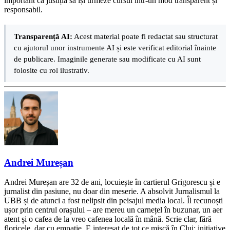
important ca justiția să își urmeze cursul într-un mod transparent și
responsabil.
Transparență AI:
Acest material poate fi redactat sau structurat
cu ajutorul unor instrumente AI și este verificat editorial înainte
de publicare. Imaginile generate sau modificate cu AI sunt
folosite cu rol ilustrativ.
Andrei Mureșan
Andrei Mureșan are 32 de ani, locuiește în cartierul Grigorescu și e
jurnalist din pasiune, nu doar din meserie. A absolvit Jurnalismul la
UBB și de atunci a fost nelipsit din peisajul media local. Îl recunoști
ușor prin centrul orașului – are mereu un carnețel în buzunar, un aer
atent și o cafea de la vreo cafenea locală în mână. Scrie clar, fără
floricele, dar cu empatie. E interesat de tot ce mișcă în Cluj: inițiative