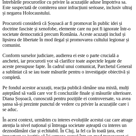
întrebările procurorilor cu privire la acuzațiile aduse împotriva sa.
Este suspectată de comiterea unor infracțiuni serioase, inclusiv ultraj
și negarea Holocaustului.
Procurorii consideră că Șoșoacă ar fi promovat în public idei și
doctrine fasciste și xenofobe, elemente care nu pot fi ignorate într-o
societate democratică precum România. Aceste acuzații includ și
lipsirea de libertate în mod ilegal și promovarea cultului legionar și
comunist.
Conform surselor judiciare, audierea ei este o parte crucială a
anchetei, iar procurorii vor să clarifice toate aspectele legate de
aceste presupuse fapte. În cadrul unui comunicat, Parchetul General
a subliniat că se iau toate măsurile pentru o investigație obiectivă și
completă.
Pe fondul acestor acuzații, reacția publică rămâne una mixtă, mulți
așteptând să vadă care vor fi concluziile finale și măsurile ulterioare.
Diana Șoșoacă, cunoscută pentru pozițiile ei controversate, va avea
șansa să-și prezinte punctul de vedere cu privire la acuzațiile care i
se aduc.
În acest context, urmărim cu interes evoluțiile acestui caz care atrage
atenția la nivel național și întreaga societate așteaptă cu interes un
deznodământ clar și echitabil. În Cluj, la fel ca în toată țara, este