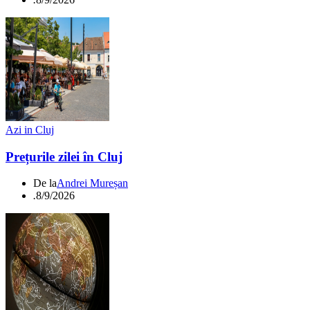
Azi in Cluj
Prețurile zilei în Cluj
De la
Andrei Mureșan
.
8/9/2026