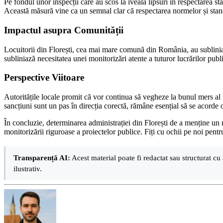
Pe fondul unor inspecții care au scos la iveală lipsuri în respectarea s
Această măsură vine ca un semnal clar că respectarea normelor și standa
Impactul asupra Comunității
Locuitorii din Florești, cea mai mare comună din România, au subliniat 
subliniază necesitatea unei monitorizări atente a tuturor lucrărilor publ
Perspective Viitoare
Autoritățile locale promit că vor continua să vegheze la bunul mers al p
sancțiuni sunt un pas în direcția corectă, rămâne esențial să se acorde o
În concluzie, determinarea administrației din Florești de a menține un n
monitorizării riguroase a proiectelor publice. Fiți cu ochii pe noi pent
Transparență AI:
Acest material poate fi redactat sau structurat cu 
ilustrativ.