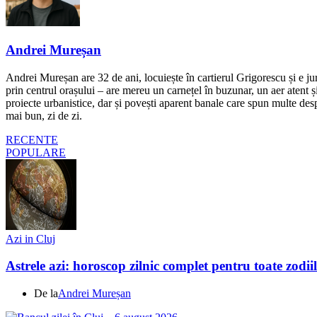
Andrei Mureșan
Andrei Mureșan are 32 de ani, locuiește în cartierul Grigorescu și e jur
prin centrul orașului – are mereu un carnețel în buzunar, un aer atent și 
proiecte urbanistice, dar și povești aparent banale care spun multe despr
mai bun, zi de zi.
RECENTE
POPULARE
Azi in Cluj
Astrele azi: horoscop zilnic complet pentru toate zodi
De la
Andrei Mureșan