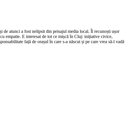
de atunci a fost nelipsit din peisajul media local. Îl recunoști ușor
cu empatie. E interesat de tot ce mișcă în Cluj: inițiative civice,
ponsabilitate față de orașul în care s-a născut și pe care vrea să-l vadă