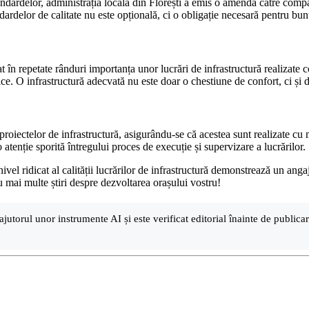
tandardelor, administrația locală din Florești a emis o amendă către comp
rdelor de calitate nu este opțională, ci o obligație necesară pentru bun
în repetate rânduri importanța unor lucrări de infrastructură realizate c
ice. O infrastructură adecvată nu este doar o chestiune de confort, ci și d
roiectelor de infrastructură, asigurându-se că acestea sunt realizate cu m
 atenție sporită întregului proces de execuție și supervizare a lucrărilor.
ivel ridicat al calității lucrărilor de infrastructură demonstrează un ang
ru mai multe știri despre dezvoltarea orașului vostru!
ajutorul unor instrumente AI și este verificat editorial înainte de public