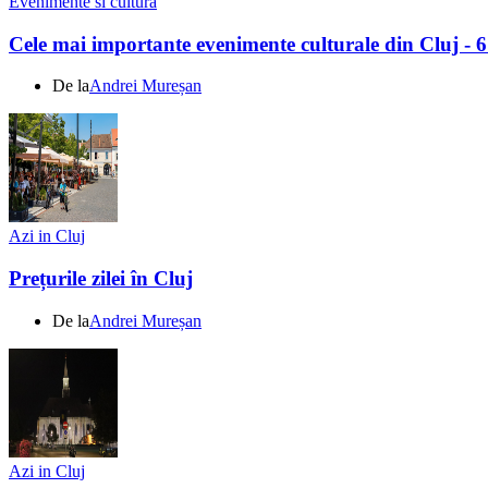
Evenimente si cultura
Cele mai importante evenimente culturale din Cluj - 
De la
Andrei Mureșan
Azi in Cluj
Prețurile zilei în Cluj
De la
Andrei Mureșan
Azi in Cluj