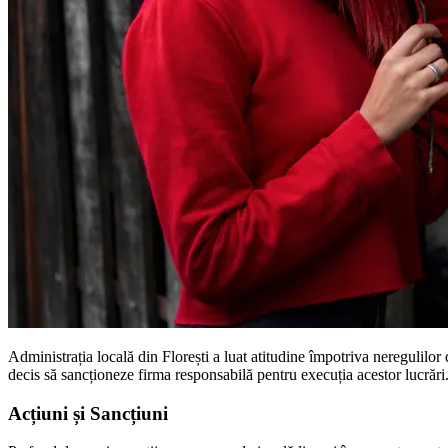
Administrația locală din Florești a luat atitudine împotriva neregulilor
decis să sancționeze firma responsabilă pentru execuția acestor lucrări
Acțiuni și Sancțiuni