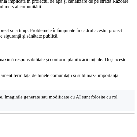
ania implicată în proiectul de apă și canalizare de pe strada Răzoare.
ul mers al comunității.
orect și la timp. Problemele întâmpinate în cadrul acestui proiect
e siguranță și sănătate publică.
aximă responsabilitate și conform planificării inițiale. Deși aceste
ajament ferm față de binele comunității și subliniază importanța
are. Imaginile generate sau modificate cu AI sunt folosite cu rol