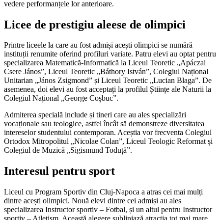
vedere performanțele lor anterioare.
Licee de prestigiu aleese de olimpici
Printre liceele la care au fost admiși acești olimpici se numără
instituții renumite oferind profiluri variate. Patru elevi au optat pentru
specializarea Matematică-Informatică la Liceul Teoretic „Apáczai
Csere János”, Liceul Teoretic „Báthory István”, Colegiul Național
Unitarian „János Zsigmond” și Liceul Teoretic „Lucian Blaga”. De
asemenea, doi elevi au fost acceptați la profilul Științe ale Naturii la
Colegiul Național „George Coșbuc”.
Admiterea specială include și tineri care au ales specializări
vocaționale sau teologice, astfel încât să demonstreze diversitatea
intereselor studentului contemporan. Aceștia vor frecventa Colegiul
Ortodox Mitropolitul „Nicolae Colan”, Liceul Teologic Reformat și
Colegiul de Muzică „Sigismund Toduță”.
Interesul pentru sport
Liceul cu Program Sportiv din Cluj-Napoca a atras cei mai mulți
dintre acești olimpici. Nouă elevi dintre cei admiși au ales
specializarea Instructor sportiv – Fotbal, și un altul pentru Instructor
sportiv – Atletism. Această alegere subliniază atracția tot mai mare