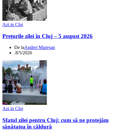
Azi in Cluj
Prețurile zilei în Cluj – 5 august 2026
De la
Andrei Mureșan
.
8/5/2026
Azi in Cluj
Sfatul zilei pentru Cluj: cum să ne protejăm
sănătatea în căldură