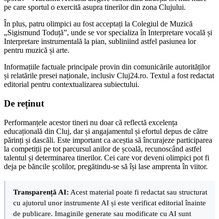
pe care sportul o exercită asupra tinerilor din zona Clujului.
În plus, patru olimpici au fost acceptați la Colegiul de Muzică
„Sigismund Toduță”, unde se vor specializa în Interpretare vocală și
Interpretare instrumentală la pian, subliniind astfel pasiunea lor
pentru muzică și arte.
Informațiile factuale principale provin din comunicările autorităților
și relatările presei naționale, inclusiv Cluj24.ro. Textul a fost redactat
editorial pentru contextualizarea subiectului.
De reținut
Performanțele acestor tineri nu doar că reflectă excelența
educațională din Cluj, dar și angajamentul și efortul depus de către
părinți și dascăli. Este important ca aceștia să încurajeze participarea
la competiții pe tot parcursul anilor de școală, recunoscând astfel
talentul și determinarea tinerilor. Cei care vor deveni olimpici pot fi
deja pe băncile școlilor, pregătindu-se să își lase amprenta în viitor.
Transparență AI:
Acest material poate fi redactat sau structurat
cu ajutorul unor instrumente AI și este verificat editorial înainte
de publicare. Imaginile generate sau modificate cu AI sunt