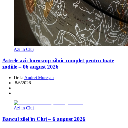
Azi in Cluj
Astrele azi: horoscop zilnic complet pentru toate
zodiile – 06 august 2026
De la
Andrei Mureșan
.
8/6/2026
Azi in Cluj
Bancul zilei în Cluj – 6 august 2026