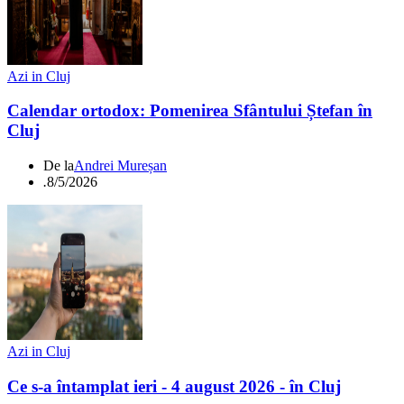
Azi in Cluj
Calendar ortodox: Pomenirea Sfântului Ștefan în
Cluj
De la
Andrei Mureșan
.
8/5/2026
Azi in Cluj
Ce s-a întamplat ieri - 4 august 2026 - în Cluj