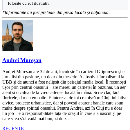
folosite cu rol ilustrativ.
*Informațiile au fost preluate din presa locală și naționala.
Andrei Mureșan
Andrei Mureșan are 32 de ani, locuiește în cartierul Grigorescu și e
jurnalist din pasiune, nu doar din meserie. A absolvit Jurnalismul la
UBB și de atunci a fost nelipsit din peisajul media local. Îl recunoști
ușor prin centrul orașului – are mereu un carnețel în buzunar, un aer
atent și o cafea de la vreo cafenea locală în mână. Scrie clar, fără
floricele, dar cu empatie. E interesat de tot ce mișcă în Cluj: inițiative
civice, proiecte urbanistice, dar și povești aparent banale care spun
multe despre spiritul orașului. Pentru Andrei, azi în Cluj nu e doar
un job – e o responsabilitate față de orașul în care s-a născut și pe
care vrea să-l vadă mai bun, zi de zi.
RECENTE