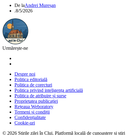
De la
Andrei Mureșan
.
8/5/2026
Urmărește-ne
Despre noi
Politica editorială
Politica de corecturi
Politica privind inteligența artificială
Politica de atribuire și surse
Proprietatea publicației
Rețeaua Weboratory
Termeni și condiții
Confidențialitate
Cookie-uri
©
2026
Știrile zilei în Cluj
. Platformă locală de cunoaștere și știri