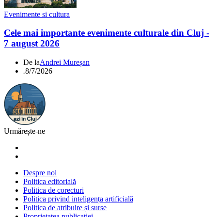
Evenimente si cultura
Cele mai importante evenimente culturale din Cluj -
7 august 2026
De la
Andrei Mureșan
.
8/7/2026
Urmărește-ne
Despre noi
Politica editorială
Politica de corecturi
Politica privind inteligența artificială
Politica de atribuire și surse
Proprietatea publicației