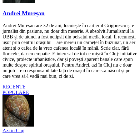
Andrei Mureșan
Andrei Mureșan are 32 de ani, locuiește în cartierul Grigorescu și e
jurnalist din pasiune, nu doar din meserie. A absolvit Jurnalismul la
UBB și de atunci a fost nelipsit din peisajul media local. Îl recunoști
ușor prin centrul orașului – are mereu un carnețel în buzunar, un aer
atent și o cafea de la vreo cafenea locală în mână. Scrie clar, fără
floricele, dar cu empatie. E interesat de tot ce mișcă în Cluj: inițiative
civice, proiecte urbanistice, dar și povești aparent banale care spun
multe despre spiritul orașului. Pentru Andrei, azi în Cluj nu e doar
un job – e o responsabilitate față de orașul în care s-a născut și pe
care vrea să-l vadă mai bun, zi de zi.
RECENTE
POPULARE
Azi in Cluj