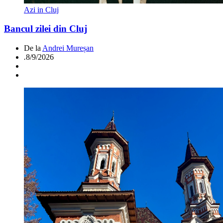
Azi in Cluj
Bancul zilei din Cluj
De la
Andrei Mureșan
.
8/9/2026