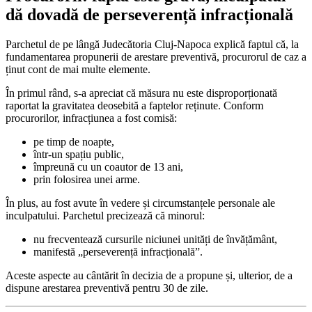
dă dovadă de perseverență infracțională
Parchetul de pe lângă Judecătoria Cluj-Napoca explică faptul că, la
fundamentarea propunerii de arestare preventivă, procurorul de caz a
ținut cont de mai multe elemente.
În primul rând, s-a apreciat că măsura nu este disproporționată
raportat la gravitatea deosebită a faptelor reținute. Conform
procurorilor, infracțiunea a fost comisă:
pe timp de noapte,
într-un spațiu public,
împreună cu un coautor de 13 ani,
prin folosirea unei arme.
În plus, au fost avute în vedere și circumstanțele personale ale
inculpatului. Parchetul precizează că minorul:
nu frecventează cursurile niciunei unități de învățământ,
manifestă „perseverență infracțională”.
Aceste aspecte au cântărit în decizia de a propune și, ulterior, de a
dispune arestarea preventivă pentru 30 de zile.