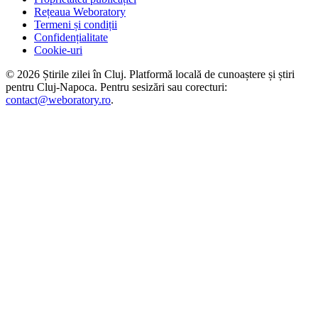
Rețeaua Weboratory
Termeni și condiții
Confidențialitate
Cookie-uri
©
2026
Știrile zilei în Cluj
. Platformă locală de cunoaștere și știri
pentru
Cluj-Napoca
. Pentru sesizări sau corecturi:
contact@weboratory.ro
.