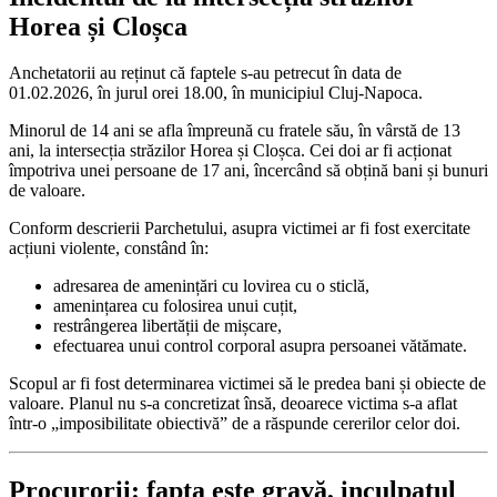
Horea și Cloșca
Anchetatorii au reținut că faptele s-au petrecut în data de
01.02.2026, în jurul orei 18.00, în municipiul Cluj-Napoca.
Minorul de 14 ani se afla împreună cu fratele său, în vârstă de 13
ani, la intersecția străzilor Horea și Cloșca. Cei doi ar fi acționat
împotriva unei persoane de 17 ani, încercând să obțină bani și bunuri
de valoare.
Conform descrierii Parchetului, asupra victimei ar fi fost exercitate
acțiuni violente, constând în:
adresarea de amenințări cu lovirea cu o sticlă,
amenințarea cu folosirea unui cuțit,
restrângerea libertății de mișcare,
efectuarea unui control corporal asupra persoanei vătămate.
Scopul ar fi fost determinarea victimei să le predea bani și obiecte de
valoare. Planul nu s-a concretizat însă, deoarece victima s-a aflat
într-o „imposibilitate obiectivă” de a răspunde cererilor celor doi.
Procurorii: fapta este gravă, inculpatul