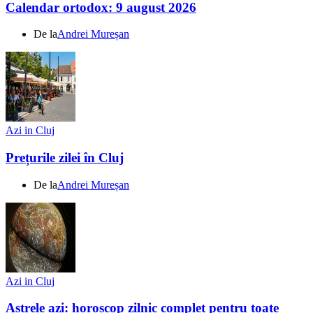
Calendar ortodox: 9 august 2026
De la
Andrei Mureșan
Azi in Cluj
Prețurile zilei în Cluj
De la
Andrei Mureșan
Azi in Cluj
Astrele azi: horoscop zilnic complet pentru toate