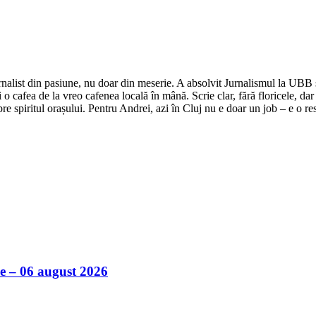
nalist din pasiune, nu doar din meserie. A absolvit Jurnalismul la UBB și 
o cafea de la vreo cafenea locală în mână. Scrie clar, fără floricele, dar 
e spiritul orașului. Pentru Andrei, azi în Cluj nu e doar un job – e o res
ile – 06 august 2026