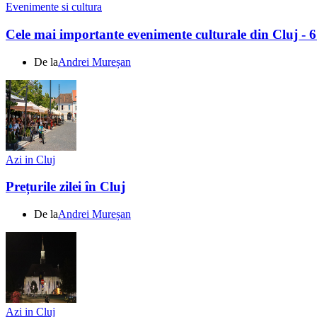
Evenimente si cultura
Cele mai importante evenimente culturale din Cluj - 
De la
Andrei Mureșan
Azi in Cluj
Prețurile zilei în Cluj
De la
Andrei Mureșan
Azi in Cluj