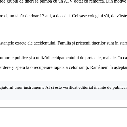
nde grupul de tineri se plimba cu un ATV dotat cu remorcă. Din motive î
e ei, un tânăr de doar 17 ani, a decedat. Cei șase colegi ai săi, de vârste 
anțele exacte ale accidentului. Familia și prietenii tinerilor sunt în star
rumurile publice și a utilizării echipamentului de protecție, mai ales în 
erdere și speră la o recuperare rapidă a celor răniți. Rămânem în aștepta
ajutorul unor instrumente AI și este verificat editorial înainte de public