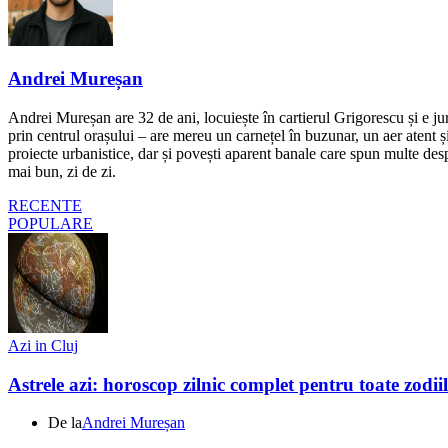
Andrei Mureșan
Andrei Mureșan are 32 de ani, locuiește în cartierul Grigorescu și e jur
prin centrul orașului – are mereu un carnețel în buzunar, un aer atent și 
proiecte urbanistice, dar și povești aparent banale care spun multe despr
mai bun, zi de zi.
RECENTE
POPULARE
Azi in Cluj
Astrele azi: horoscop zilnic complet pentru toate zodi
De la
Andrei Mureșan