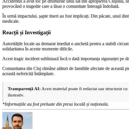
Accidentul a avut loc pe drumurile unui sat din apropierea Clujului, u
provocând o tragedie care a lăsat o comunitate întreagă îndoliată.
În urmă impactului, șapte tineri au fost implicați. Din păcate, unul dintr
medicale.
Reacții și Investigații
Autoritățile locale au demarat imediat o anchetă pentru a stabili circumst
solidaritatea în aceste momente dificile.
Acest tragic incident subliniază încă o dată importanța siguranței pe d
Comunitatea din Cluj rămâne alături de familiile afectate de această pi
această nefericită întâmplare.
Transparență AI:
Acest material poate fi redactat sau structurat cu 
ilustrativ.
*Informațiile au fost preluate din presa locală și naționala.