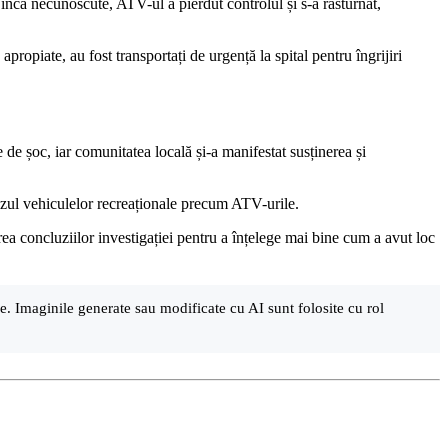
ncă necunoscute, ATV-ul a pierdut controlul și s-a răsturnat,
apropiate, au fost transportați de urgență la spital pentru îngrijiri
e de șoc, iar comunitatea locală și-a manifestat susținerea și
cazul vehiculelor recreaționale precum ATV-urile.
rea concluziilor investigației pentru a înțelege mai bine cum a avut loc
are. Imaginile generate sau modificate cu AI sunt folosite cu rol