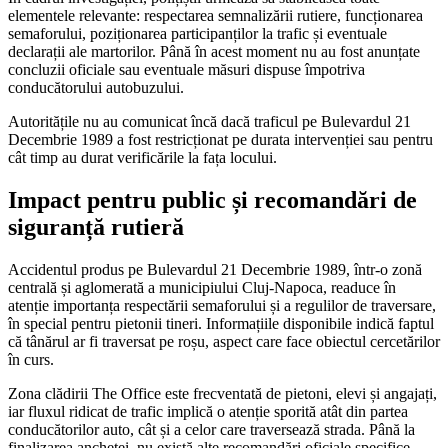
elementele relevante: respectarea semnalizării rutiere, funcționarea
semaforului, poziționarea participanților la trafic și eventuale
declarații ale martorilor. Până în acest moment nu au fost anunțate
concluzii oficiale sau eventuale măsuri dispuse împotriva
conducătorului autobuzului.
Autoritățile nu au comunicat încă dacă traficul pe Bulevardul 21
Decembrie 1989 a fost restricționat pe durata intervenției sau pentru
cât timp au durat verificările la fața locului.
Impact pentru public și recomandări de
siguranță rutieră
Accidentul produs pe Bulevardul 21 Decembrie 1989, într-o zonă
centrală și aglomerată a municipiului Cluj-Napoca, readuce în
atenție importanța respectării semaforului și a regulilor de traversare,
în special pentru pietonii tineri. Informațiile disponibile indică faptul
că tânărul ar fi traversat pe roșu, aspect care face obiectul cercetărilor
în curs.
Zona clădirii The Office este frecventată de pietoni, elevi și angajați,
iar fluxul ridicat de trafic implică o atenție sporită atât din partea
conducătorilor auto, cât și a celor care traversează strada. Până la
finalizarea anchetei, nu există alte recomandări oficiale specifice