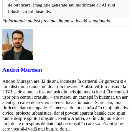
de publicare. Imaginile generate sau modificate cu AI sunt
folosite cu rol ilustrativ.
*Informațiile au fost preluate din presa locală și naționala.
Andrei Mureșan
Andrei Mureșan are 32 de ani, locuiește în cartierul Grigorescu și e
jurnalist din pasiune, nu doar din meserie. A absolvit Jurnalismul la
UBB și de atunci a fost nelipsit din peisajul media local. Îl recunoști
ușor prin centrul orașului – are mereu un carnețel în buzunar, un aer
atent și o cafea de la vreo cafenea locală în mână. Scrie clar, fără
floricele, dar cu empatie. E interesat de tot ce mișcă în Cluj: inițiative
civice, proiecte urbanistice, dar și povești aparent banale care spun
multe despre spiritul orașului. Pentru Andrei, azi în Cluj nu e doar
un job – e o responsabilitate față de orașul în care s-a născut și pe
care vrea să-l vadă mai bun, zi de zi.