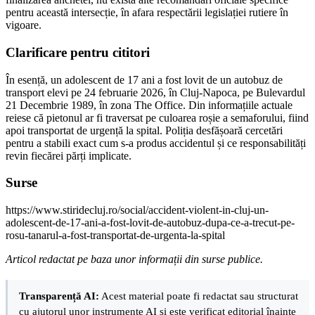
pentru această intersecție, în afara respectării legislației rutiere în
vigoare.
Clarificare pentru cititori
În esență, un adolescent de 17 ani a fost lovit de un autobuz de
transport elevi pe 24 februarie 2026, în Cluj-Napoca, pe Bulevardul
21 Decembrie 1989, în zona The Office. Din informațiile actuale
reiese că pietonul ar fi traversat pe culoarea roșie a semaforului, fiind
apoi transportat de urgență la spital. Poliția desfășoară cercetări
pentru a stabili exact cum s-a produs accidentul și ce responsabilități
revin fiecărei părți implicate.
Surse
https://www.stiridecluj.ro/social/accident-violent-in-cluj-un-
adolescent-de-17-ani-a-fost-lovit-de-autobuz-dupa-ce-a-trecut-pe-
rosu-tanarul-a-fost-transportat-de-urgenta-la-spital
Articol redactat pe baza unor informații din surse publice.
Transparență AI:
Acest material poate fi redactat sau structurat
cu ajutorul unor instrumente AI și este verificat editorial înainte