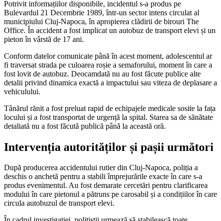
Potrivit informațiilor disponibile, incidentul s-a produs pe
Bulevardul 21 Decembrie 1989, într-un sector intens circulat al
municipiului Cluj-Napoca, în apropierea clădirii de birouri The
Office. În accident a fost implicat un autobuz de transport elevi și un
pieton în vârstă de 17 ani.
Conform datelor comunicate până în acest moment, adolescentul ar
fi traversat strada pe culoarea roșie a semaforului, moment în care a
fost lovit de autobuz. Deocamdată nu au fost făcute publice alte
detalii privind dinamica exactă a impactului sau viteza de deplasare a
vehiculului.
Tânărul rănit a fost preluat rapid de echipajele medicale sosite la fața
locului și a fost transportat de urgență la spital. Starea sa de sănătate
detaliată nu a fost făcută publică până la această oră.
Intervenția autorităților și pașii următori
După producerea accidentului rutier din Cluj-Napoca, poliția a
deschis o anchetă pentru a stabili împrejurările exacte în care s-a
produs evenimentul. Au fost demarate cercetări pentru clarificarea
modului în care pietonul a pătruns pe carosabil și a condițiilor în care
circula autobuzul de transport elevi.
În cadrul investigației, polițiștii urmează să stabilească toate