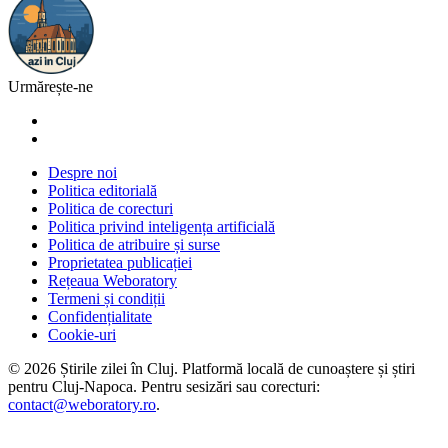
Urmărește-ne
Despre noi
Politica editorială
Politica de corecturi
Politica privind inteligența artificială
Politica de atribuire și surse
Proprietatea publicației
Rețeaua Weboratory
Termeni și condiții
Confidențialitate
Cookie-uri
©
2026
Știrile zilei în Cluj
. Platformă locală de cunoaștere și știri
pentru
Cluj-Napoca
. Pentru sesizări sau corecturi:
contact@weboratory.ro
.