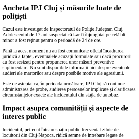
Ancheta IPJ Cluj și măsurile luate de
polițiști
Cazul este investigat de Inspectoratul de Poliție Județean Cluj.
Adolescentul de 17 ani suspectat că l-ar fi înjunghiat pe celălalt
minor a fost reținut pentru o perioadă de 24 de ore.
Până la acest moment nu au fost comunicate oficial încadrarea
juridică a faptei, eventualele acuzații formulate sau dacă procurorii
au fost sesizați pentru propunerea unor măsuri preventive
suplimentare. Nu sunt disponibile informații nici despre eventuale
audieri ale martorilor sau despre posibile motive ale agresiunii.
Este de așteptat ca, în perioada următoare, IPJ Cluj să continue
administrarea de probe, audierea persoanelor implicate și clarificarea
circumstanțelor exacte ale incidentului din stația de autobuz.
Impact asupra comunității și aspecte de
interes public
Incidentul, petrecut într-un spațiu public frecventat zilnic de
locuitorii din Cluj-Napoca, ridică semne de întrebare legate de