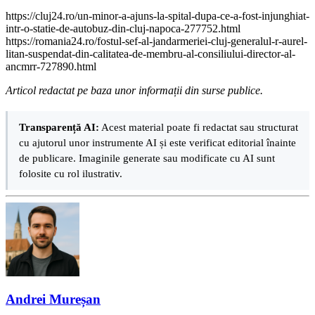
https://cluj24.ro/un-minor-a-ajuns-la-spital-dupa-ce-a-fost-injunghiat-
intr-o-statie-de-autobuz-din-cluj-napoca-277752.html
https://romania24.ro/fostul-sef-al-jandarmeriei-cluj-generalul-r-aurel-
litan-suspendat-din-calitatea-de-membru-al-consiliului-director-al-
ancmrr-727890.html
Articol redactat pe baza unor informații din surse publice.
Transparență AI:
Acest material poate fi redactat sau structurat
cu ajutorul unor instrumente AI și este verificat editorial înainte
de publicare. Imaginile generate sau modificate cu AI sunt
folosite cu rol ilustrativ.
Andrei Mureșan