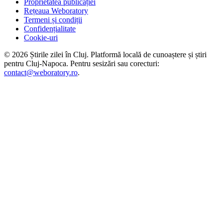
Proprietatea publicației
Rețeaua Weboratory
Termeni și condiții
Confidențialitate
Cookie-uri
©
2026
Știrile zilei în Cluj
. Platformă locală de cunoaștere și știri
pentru
Cluj-Napoca
. Pentru sesizări sau corecturi:
contact@weboratory.ro
.