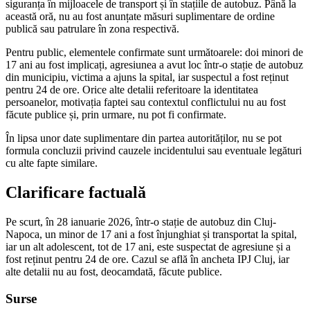
siguranța în mijloacele de transport și în stațiile de autobuz. Până la
această oră, nu au fost anunțate măsuri suplimentare de ordine
publică sau patrulare în zona respectivă.
Pentru public, elementele confirmate sunt următoarele: doi minori de
17 ani au fost implicați, agresiunea a avut loc într-o stație de autobuz
din municipiu, victima a ajuns la spital, iar suspectul a fost reținut
pentru 24 de ore. Orice alte detalii referitoare la identitatea
persoanelor, motivația faptei sau contextul conflictului nu au fost
făcute publice și, prin urmare, nu pot fi confirmate.
În lipsa unor date suplimentare din partea autorităților, nu se pot
formula concluzii privind cauzele incidentului sau eventuale legături
cu alte fapte similare.
Clarificare factuală
Pe scurt, în 28 ianuarie 2026, într-o stație de autobuz din Cluj-
Napoca, un minor de 17 ani a fost înjunghiat și transportat la spital,
iar un alt adolescent, tot de 17 ani, este suspectat de agresiune și a
fost reținut pentru 24 de ore. Cazul se află în ancheta IPJ Cluj, iar
alte detalii nu au fost, deocamdată, făcute publice.
Surse