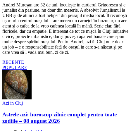
Andrei Mureșan are 32 de ani, locuiește în cartierul Grigorescu și e
jurnalist din pasiune, nu doar din meserie. A absolvit Jurnalismul la
UBB și de atunci a fost nelipsit din peisajul media local. Îl recunoști
ușor prin centrul orașului – are mereu un carnețel în buzunar, un aer
atent și o cafea de la vreo cafenea locală în mână. Scrie clar, fără
floricele, dar cu empatie. E interesat de tot ce mișcă în Cluj: inițiative
civice, proiecte urbanistice, dar și povești aparent banale care spun
multe despre spiritul orașului. Pentru Andrei, azi în Cluj nu e doar
un job – e o responsabilitate față de orașul în care s-a născut și pe
care vrea să-l vadă mai bun, zi de zi.
RECENTE
POPULARE
Azi in Cluj
Astrele azi: horoscop zilnic complet pentru toate
zodiile – 08 august 2026