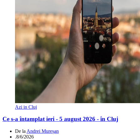
Azi in Cluj
Ce s-a întamplat ieri - 5 august 2026 - în Cluj
De la
Andrei Mureșan
.
8/6/2026