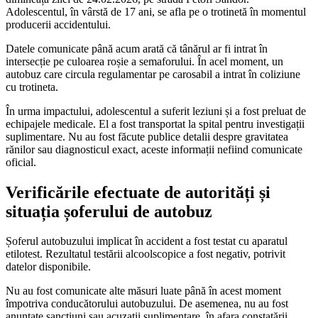
Adolescentul, în vârstă de 17 ani, se afla pe o trotinetă în momentul
producerii accidentului.
Datele comunicate până acum arată că tânărul ar fi intrat în
intersecție pe culoarea roșie a semaforului. În acel moment, un
autobuz care circula regulamentar pe carosabil a intrat în coliziune
cu trotineta.
În urma impactului, adolescentul a suferit leziuni și a fost preluat de
echipajele medicale. El a fost transportat la spital pentru investigații
suplimentare. Nu au fost făcute publice detalii despre gravitatea
rănilor sau diagnosticul exact, aceste informații nefiind comunicate
oficial.
Verificările efectuate de autorități și
situația șoferului de autobuz
Șoferul autobuzului implicat în accident a fost testat cu aparatul
etilotest. Rezultatul testării alcoolscopice a fost negativ, potrivit
datelor disponibile.
Nu au fost comunicate alte măsuri luate până în acest moment
împotriva conducătorului autobuzului. De asemenea, nu au fost
anunțate sancțiuni sau acuzații suplimentare, în afara constatării