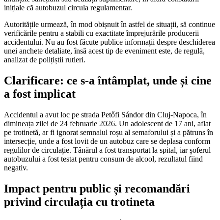
inițiale că autobuzul circula regulamentar.
Autoritățile urmează, în mod obișnuit în astfel de situații, să continue
verificările pentru a stabili cu exactitate împrejurările producerii
accidentului. Nu au fost făcute publice informații despre deschiderea
unei anchete detaliate, însă acest tip de eveniment este, de regulă,
analizat de polițiștii rutieri.
Clarificare: ce s-a întâmplat, unde și cine
a fost implicat
Accidentul a avut loc pe strada Petőfi Sándor din Cluj-Napoca, în
dimineața zilei de 24 februarie 2026. Un adolescent de 17 ani, aflat
pe trotinetă, ar fi ignorat semnalul roșu al semaforului și a pătruns în
intersecție, unde a fost lovit de un autobuz care se deplasa conform
regulilor de circulație. Tânărul a fost transportat la spital, iar șoferul
autobuzului a fost testat pentru consum de alcool, rezultatul fiind
negativ.
Impact pentru public și recomandări
privind circulația cu trotineta