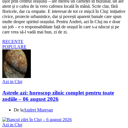
ușor prin centrul orașului – are mereu un carnețel în buzunar, un aer
atent și o cafea de la vreo cafenea locală în mână. Scrie clar, fără
floricele, dar cu empatie. E interesat de tot ce mișcă în Cluj: inițiative
civice, proiecte urbanistice, dar și povești aparent banale care spun
multe despre spiritul orașului. Pentru Andrei, azi în Cluj nu e doar
un job – e o responsabilitate față de orașul în care s-a născut și pe
care vrea să-l vadă mai bun, zi de zi.
RECENTE
POPULARE
Azi in Cluj
Astrele azi: horoscop zilnic complet pentru toate
zodiile – 06 august 2026
De la
Andrei Mureșan
Azi in Cluj