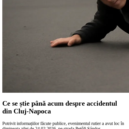
Ce se știe până acum despre accidentul
din Cluj-Napoca
Potrivit informațiilor făcute publice, evenimentul rutier a avut loc în
dimineața zilei de 24.02.2026, pe strada Petőfi Sándor.