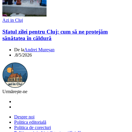
Azi in Cluj
Sfatul zilei pentru Cluj: cum să ne protejăm
sănătatea în căldură
De la
Andrei Mureșan
.
8/5/2026
Urmărește-ne
Despre noi
Politica editorială
Politica de corecturi