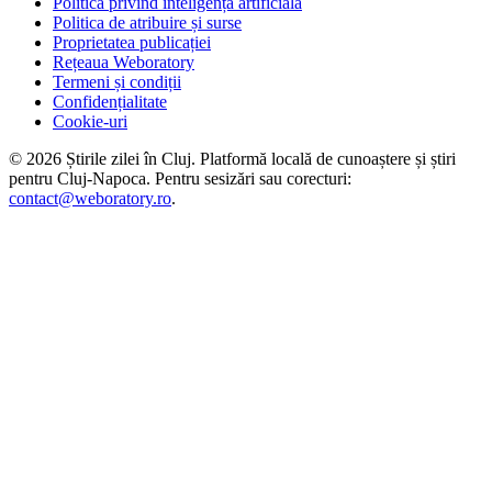
Politica privind inteligența artificială
Politica de atribuire și surse
Proprietatea publicației
Rețeaua Weboratory
Termeni și condiții
Confidențialitate
Cookie-uri
©
2026
Știrile zilei în Cluj
. Platformă locală de cunoaștere și știri
pentru
Cluj-Napoca
. Pentru sesizări sau corecturi:
contact@weboratory.ro
.