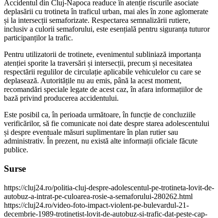
Accidentul din Cluj-Napoca readuce în atenție riscurile asociate
deplasării cu trotineta în traficul urban, mai ales în zone aglomerate
și la intersecții semaforizate. Respectarea semnalizării rutiere,
inclusiv a culorii semaforului, este esențială pentru siguranța tuturor
participanților la trafic.
Pentru utilizatorii de trotinete, evenimentul subliniază importanța
atenției sporite la traversări și intersecții, precum și necesitatea
respectării regulilor de circulație aplicabile vehiculelor cu care se
deplasează. Autoritățile nu au emis, până la acest moment,
recomandări speciale legate de acest caz, în afara informațiilor de
bază privind producerea accidentului.
Este posibil ca, în perioada următoare, în funcție de concluziile
verificărilor, să fie comunicate noi date despre starea adolescentului
și despre eventuale măsuri suplimentare în plan rutier sau
administrativ. În prezent, nu există alte informații oficiale făcute
publice.
Surse
https://cluj24.ro/politia-cluj-despre-adolescentul-pe-trotineta-lovit-de-
autobuz-a-intrat-pe-culoarea-rosie-a-semaforului-280262.html
https://cluj24.ro/video-foto-impact-violent-pe-bulevardul-21-
decembrie-1989-trotinetist-lovit-de-autobuz-si-trafic-dat-peste-cap-