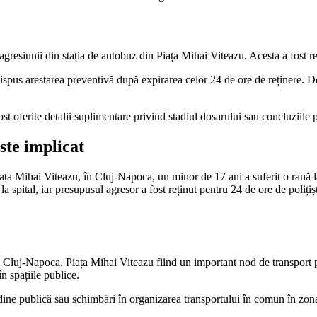
 agresiunii din stația de autobuz din Piața Mihai Viteazu. Acesta a fost reț
ispus arestarea preventivă după expirarea celor 24 de ore de reținere. 
t oferite detalii suplimentare privind stadiul dosarului sau concluziile p
este implicat
iața Mihai Viteazu, în Cluj-Napoca, un minor de 17 ani a suferit o rană l
la spital, iar presupusul agresor a fost reținut pentru 24 de ore de poliți
ui Cluj-Napoca, Piața Mihai Viteazu fiind un important nod de transport p
în spațiile publice.
ine publică sau schimbări în organizarea transportului în comun în zona