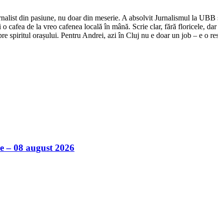
nalist din pasiune, nu doar din meserie. A absolvit Jurnalismul la UBB și 
o cafea de la vreo cafenea locală în mână. Scrie clar, fără floricele, dar 
e spiritul orașului. Pentru Andrei, azi în Cluj nu e doar un job – e o res
ile – 08 august 2026