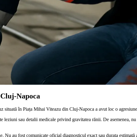
n Cluj-Napoca
uz situată în Piața Mihai Viteazu din Cluj-Napoca a avut loc o agresiune
alte leziuni sau detalii medicale privind gravitatea rănii. De asemenea, n
le. Nu au fost comunicate oficial diagnosticul exact sau durata estimată a