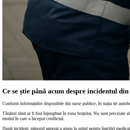
Ce se știe până acum despre incidentul di
Conform informațiilor disponibile din surse publice, în stația de autob
Tânărul rănit ar fi fost înjunghiat în zona brațului. Nu sunt precizate 
modul în care a început conflictul.
După incident, minorul agresat a ajuns la spital pentru îngrijiri medica