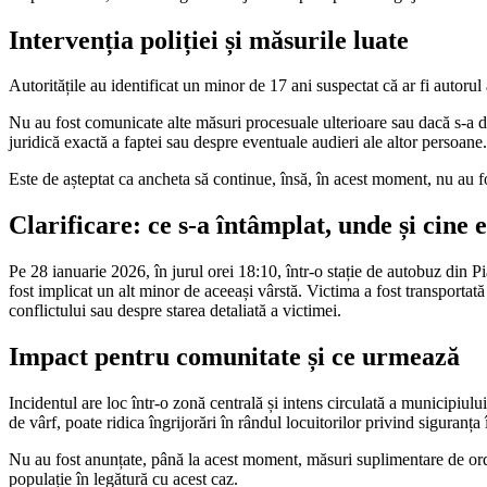
Intervenția poliției și măsurile luate
Autoritățile au identificat un minor de 17 ani suspectat că ar fi autorul
Nu au fost comunicate alte măsuri procesuale ulterioare sau dacă s-a d
juridică exactă a faptei sau despre eventuale audieri ale altor persoane.
Este de așteptat ca ancheta să continue, însă, în acest moment, nu au fos
Clarificare: ce s-a întâmplat, unde și cine 
Pe 28 ianuarie 2026, în jurul orei 18:10, într-o stație de autobuz din P
fost implicat un alt minor de aceeași vârstă. Victima a fost transportată 
conflictului sau despre starea detaliată a victimei.
Impact pentru comunitate și ce urmează
Incidentul are loc într-o zonă centrală și intens circulată a municipiul
de vârf, poate ridica îngrijorări în rândul locuitorilor privind siguranța 
Nu au fost anunțate, până la acest moment, măsuri suplimentare de ord
populație în legătură cu acest caz.