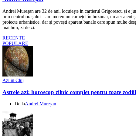
Andrei Mureșan are 32 de ani, locuiește în cartierul Grigorescu și e jur
prin centrul orașului – are mereu un carnețel în buzunar, un aer atent și 
proiecte urbanistice, dar și povești aparent banale care spun multe despr
mai bun, zi de zi.
RECENTE
POPULARE
Azi in Cluj
Astrele azi: horoscop zilnic complet pentru toate zodi
De la
Andrei Mureșan