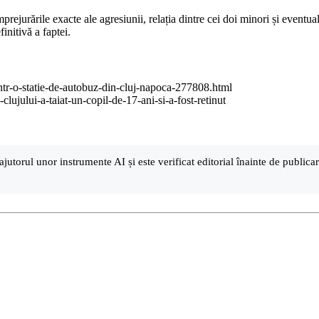
mprejurările exacte ale agresiunii, relația dintre cei doi minori și event
initivă a faptei.
-intr-o-statie-de-autobuz-din-cluj-napoca-277808.html
lujului-a-taiat-un-copil-de-17-ani-si-a-fost-retinut
ajutorul unor instrumente AI și este verificat editorial înainte de public