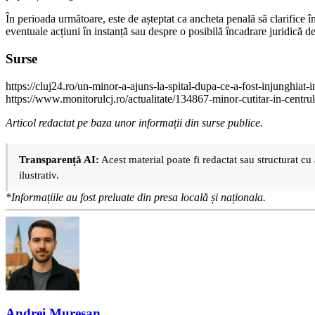
În perioada următoare, este de așteptat ca ancheta penală să clarifice î
eventuale acțiuni în instanță sau despre o posibilă încadrare juridică def
Surse
https://cluj24.ro/un-minor-a-ajuns-la-spital-dupa-ce-a-fost-injunghiat
https://www.monitorulcj.ro/actualitate/134867-minor-cutitar-in-centrul-c
Articol redactat pe baza unor informații din surse publice.
Transparență AI:
Acest material poate fi redactat sau structurat cu 
ilustrativ.
*Informațiile au fost preluate din presa locală și naționala.
Andrei Mureșan