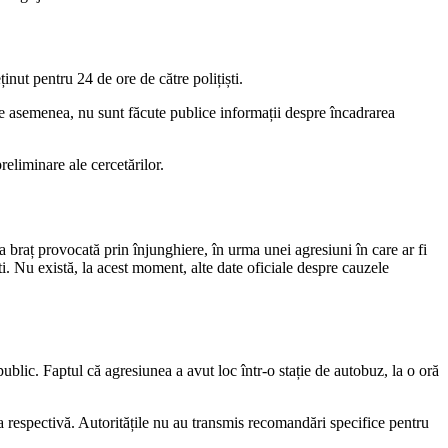
inut pentru 24 de ore de către polițiști.
De asemenea, nu sunt făcute publice informații despre încadrarea
reliminare ale cercetărilor.
a braț provocată prin înjunghiere, în urma unei agresiuni în care ar fi
ști. Nu există, la acest moment, alte date oficiale despre cauzele
ublic. Faptul că agresiunea a avut loc într-o stație de autobuz, la o oră
 respectivă. Autoritățile nu au transmis recomandări specifice pentru