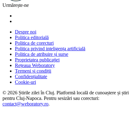
Urmărește-ne
Despre noi
Politica editorială
Politica de corecturi
Politica privind inteligența artificială
Politica de atribuire și surse
Proprietatea publicației
Rețeaua Weboratory
Termeni și condiții
Confidențialitate
Cookie-uri
©
2026
Știrile zilei în Cluj
. Platformă locală de cunoaștere și știri
pentru
Cluj-Napoca
. Pentru sesizări sau corecturi:
contact@weboratory.ro
.