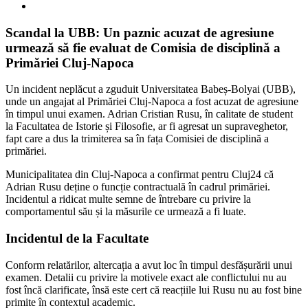
Scandal la UBB: Un paznic acuzat de agresiune
urmează să fie evaluat de Comisia de disciplină a
Primăriei Cluj-Napoca
Un incident neplăcut a zguduit Universitatea Babeș-Bolyai (UBB),
unde un angajat al Primăriei Cluj-Napoca a fost acuzat de agresiune
în timpul unui examen. Adrian Cristian Rusu, în calitate de student
la Facultatea de Istorie și Filosofie, ar fi agresat un supraveghetor,
fapt care a dus la trimiterea sa în fața Comisiei de disciplină a
primăriei.
Municipalitatea din Cluj-Napoca a confirmat pentru Cluj24 că
Adrian Rusu deține o funcție contractuală în cadrul primăriei.
Incidentul a ridicat multe semne de întrebare cu privire la
comportamentul său și la măsurile ce urmează a fi luate.
Incidentul de la Facultate
Conform relatărilor, altercația a avut loc în timpul desfășurării unui
examen. Detalii cu privire la motivele exact ale conflictului nu au
fost încă clarificate, însă este cert că reacțiile lui Rusu nu au fost bine
primite în contextul academic.