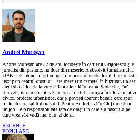
Andrei Mureșan
Andrei Mureșan are 32 de ani, locuiește în cartierul Grigorescu și e
jurnalist din pasiune, nu doar din meserie. A absolvit Jurnalismul la
UBB și de atunci a fost nelipsit din peisajul media local. Îl recunoști
ușor prin centrul orașului – are mereu un carnețel în buzunar, un aer
atent și o cafea de la vreo cafenea locală în mână. Scrie clar, fără
floricele, dar cu empatie. E interesat de tot ce mișcă în Cluj: inițiative
civice, proiecte urbanistice, dar și povești aparent banale care spun
multe despre spiritul orașului. Pentru Andrei, azi în Cluj nu e doar
un job – e o responsabilitate față de orașul în care s-a născut și pe
care vrea să-l vadă mai bun, zi de zi.
RECENTE
POPULARE