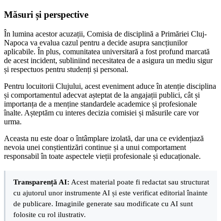
Măsuri și perspective
În lumina acestor acuzații, Comisia de disciplină a Primăriei Cluj-
Napoca va evalua cazul pentru a decide asupra sancțiunilor
aplicabile. În plus, comunitatea universitară a fost profund marcată
de acest incident, subliniind necesitatea de a asigura un mediu sigur
și respectuos pentru studenți și personal.
Pentru locuitorii Clujului, acest eveniment aduce în atenție disciplina
și comportamentul adecvat așteptat de la angajații publici, cât și
importanța de a menține standardele academice și profesionale
înalte. Așteptăm cu interes decizia comisiei și măsurile care vor
urma.
Aceasta nu este doar o întâmplare izolată, dar una ce evidențiază
nevoia unei conștientizări continue și a unui comportament
responsabil în toate aspectele vieții profesionale și educaționale.
Transparență AI:
Acest material poate fi redactat sau structurat
cu ajutorul unor instrumente AI și este verificat editorial înainte
de publicare. Imaginile generate sau modificate cu AI sunt
folosite cu rol ilustrativ.