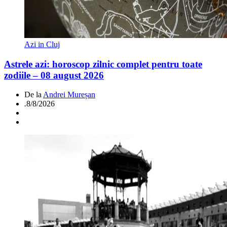
Azi in Cluj
Astrele azi: horoscop zilnic complet pentru toate
zodiile – 08 august 2026
De la
Andrei Mureșan
.
8/8/2026