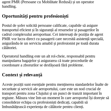
agent PMR (Persoane cu Mobilitate Redusă) și un operator
handling.
Oportunități pentru profesioniști
Postul de șofer solicită persoane calificate, capabile să asigure
transportul eficient și în siguranță al resurselor și pasagerilor în
cadrul complexului aeroportuar. Cei interesați de poziția de agent
PMR vor lucra direct cu pasagerii care necesită asistență specială,
asigurându-le un serviciu amabil și profesionist pe toată durata
călătoriei.
Operatorul handling este un alt rol-cheie, responsabil pentru
manipularea bagajelor și asigurarea că toate procedurile de
coordonare a zborurilor se desfășoară fără probleme.
Context și relevanță
Aceste poziții sunt esențiale pentru menținerea standardelor înalte de
securitate și servicii ale aeroportului, care este un nod crucial de
transport pentru zona Clujului și un punct de tranzit important în
regiune. Măsura vine într-un moment în care aeroportul își dorește să
consolideze echipa cu profesioniști dedicați, capabili să
îmbunătățească experiența de călătorie pentru clienți.