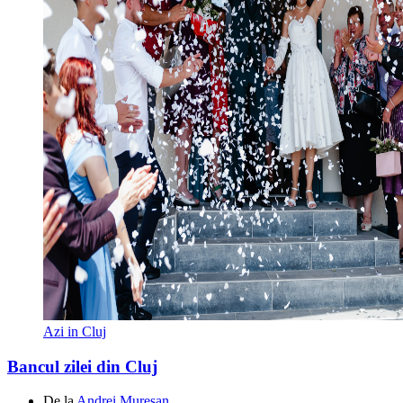
Azi in Cluj
Bancul zilei din Cluj
De la
Andrei Mureșan