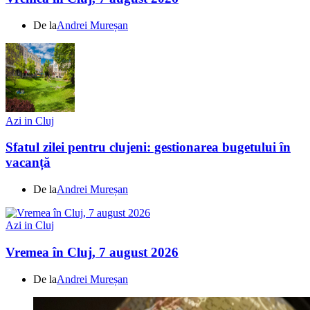
De la
Andrei Mureșan
Azi in Cluj
Sfatul zilei pentru clujeni: gestionarea bugetului în
vacanță
De la
Andrei Mureșan
Azi in Cluj
Vremea în Cluj, 7 august 2026
De la
Andrei Mureșan