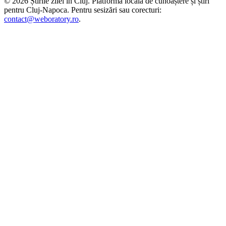
©
2026
Știrile zilei în Cluj
. Platformă locală de cunoaștere și știri
pentru
Cluj-Napoca
. Pentru sesizări sau corecturi:
contact@weboratory.ro
.