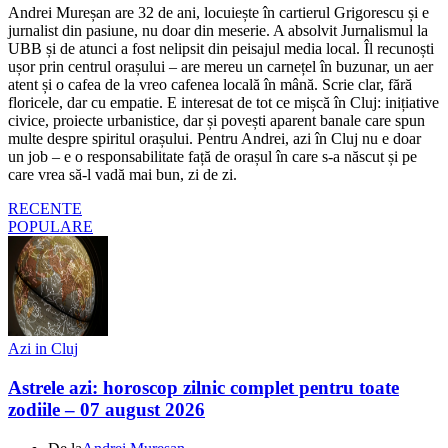
Andrei Mureșan are 32 de ani, locuiește în cartierul Grigorescu și e
jurnalist din pasiune, nu doar din meserie. A absolvit Jurnalismul la
UBB și de atunci a fost nelipsit din peisajul media local. Îl recunoști
ușor prin centrul orașului – are mereu un carnețel în buzunar, un aer
atent și o cafea de la vreo cafenea locală în mână. Scrie clar, fără
floricele, dar cu empatie. E interesat de tot ce mișcă în Cluj: inițiative
civice, proiecte urbanistice, dar și povești aparent banale care spun
multe despre spiritul orașului. Pentru Andrei, azi în Cluj nu e doar
un job – e o responsabilitate față de orașul în care s-a născut și pe
care vrea să-l vadă mai bun, zi de zi.
RECENTE
POPULARE
Azi in Cluj
Astrele azi: horoscop zilnic complet pentru toate
zodiile – 07 august 2026