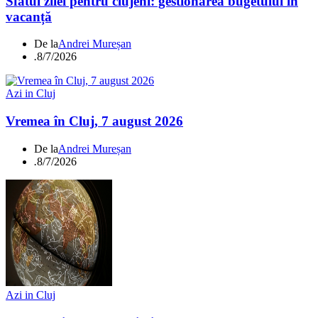
Sfatul zilei pentru clujeni: gestionarea bugetului în
vacanță
De la
Andrei Mureșan
.
8/7/2026
Azi in Cluj
Vremea în Cluj, 7 august 2026
De la
Andrei Mureșan
.
8/7/2026
Azi in Cluj