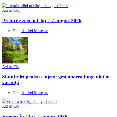
Azi in Cluj
Prețurile zilei în Cluj – 7 august 2026
De la
Andrei Mureșan
Azi in Cluj
Sfatul zilei pentru clujeni: gestionarea bugetului în
vacanță
De la
Andrei Mureșan
Azi in Cluj
Vremea în Cluj, 7 august 2026