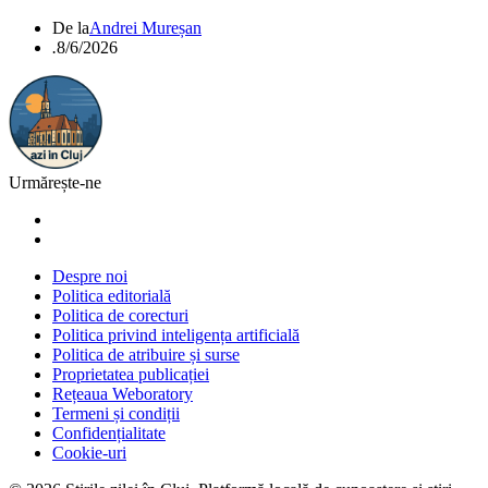
De la
Andrei Mureșan
.
8/6/2026
Urmărește-ne
Despre noi
Politica editorială
Politica de corecturi
Politica privind inteligența artificială
Politica de atribuire și surse
Proprietatea publicației
Rețeaua Weboratory
Termeni și condiții
Confidențialitate
Cookie-uri