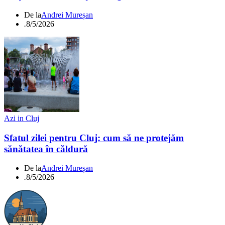
De la
Andrei Mureșan
.
8/5/2026
Azi in Cluj
Sfatul zilei pentru Cluj: cum să ne protejăm
sănătatea în căldură
De la
Andrei Mureșan
.
8/5/2026