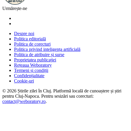
Urmărește-ne
Despre noi
Politica editorială
Politica de corecturi
Politica privind inteligența artificială
Politica de atribuire și surse
Proprietatea publicației
Rețeaua Weboratory
Termeni și condiții
Confidențialitate
Cookie-uri
©
2026
Știrile zilei în Cluj
. Platformă locală de cunoaștere și știri
pentru
Cluj-Napoca
. Pentru sesizări sau corecturi:
contact@weboratory.ro
.