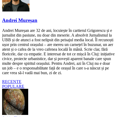
Andrei Mureșan
Andrei Mureșan are 32 de ani, locuiește în cartierul Grigorescu și e
jurnalist din pasiune, nu doar din meserie. A absolvit Jurnalismul la
UBB și de atunci a fost nelipsit din peisajul media local. Îl recunoști
ușor prin centrul orașului – are mereu un carnețel în buzunar, un aer
atent și o cafea de la vreo cafenea locală în mână. Scrie clar, fără
floricele, dar cu empatie. E interesat de tot ce mișcă în Cluj: inițiative
civice, proiecte urbanistice, dar și povești aparent banale care spun
multe despre spiritul orașului. Pentru Andrei, azi în Cluj nu e doar
un job – e o responsabilitate față de orașul în care s-a născut și pe
care vrea să-l vadă mai bun, zi de zi.
RECENTE
POPULARE