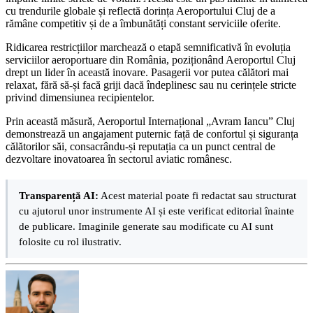
cu trendurile globale și reflectă dorința Aeroportului Cluj de a
rămâne competitiv și de a îmbunătăți constant serviciile oferite.
Ridicarea restricțiilor marchează o etapă semnificativă în evoluția
serviciilor aeroportuare din România, poziționând Aeroportul Cluj
drept un lider în această inovare. Pasagerii vor putea călători mai
relaxat, fără să-și facă griji dacă îndeplinesc sau nu cerințele stricte
privind dimensiunea recipientelor.
Prin această măsură, Aeroportul Internațional „Avram Iancu” Cluj
demonstrează un angajament puternic față de confortul și siguranța
călătorilor săi, consacrându-și reputația ca un punct central de
dezvoltare inovatoarea în sectorul aviatic românesc.
Transparență AI:
Acest material poate fi redactat sau structurat
cu ajutorul unor instrumente AI și este verificat editorial înainte
de publicare. Imaginile generate sau modificate cu AI sunt
folosite cu rol ilustrativ.