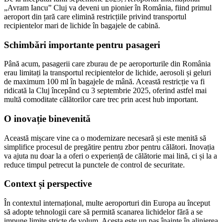
„Avram Iancu” Cluj va deveni un pionier în România, fiind primul
aeroport din țară care elimină restricțiile privind transportul
recipientelor mari de lichide în bagajele de cabină.
Schimbări importante pentru pasageri
Până acum, pasagerii care zburau de pe aeroporturile din România
erau limitați la transportul recipientelor de lichide, aerosoli și geluri
de maximum 100 ml în bagajele de mână. Această restricție va fi
ridicată la Cluj începând cu 3 septembrie 2025, oferind astfel mai
multă comoditate călătorilor care trec prin acest hub important.
O inovație binevenită
Această mișcare vine ca o modernizare necesară și este menită să
simplifice procesul de pregătire pentru zbor pentru călători. Inovația
va ajuta nu doar la a oferi o experiență de călătorie mai lină, ci și la a
reduce timpul petrecut la punctele de control de securitate.
Context și perspective
În contextul internațional, multe aeroporturi din Europa au început
să adopte tehnologii care să permită scanarea lichidelor fără a se
impune limite stricte de volum. Acesta este un pas înainte în alinierea