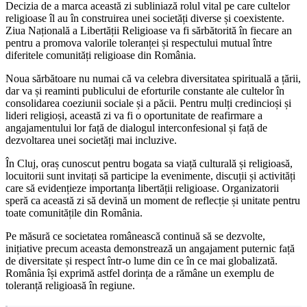
Decizia de a marca această zi subliniază rolul vital pe care cultelor
religioase îl au în construirea unei societăți diverse și coexistente.
Ziua Națională a Libertății Religioase va fi sărbătorită în fiecare an
pentru a promova valorile toleranței și respectului mutual între
diferitele comunități religioase din România.
Noua sărbătoare nu numai că va celebra diversitatea spirituală a țării,
dar va și reaminti publicului de eforturile constante ale cultelor în
consolidarea coeziunii sociale și a păcii. Pentru mulți credincioși și
lideri religioși, această zi va fi o oportunitate de reafirmare a
angajamentului lor față de dialogul interconfesional și față de
dezvoltarea unei societăți mai incluzive.
În Cluj, oraș cunoscut pentru bogata sa viață culturală și religioasă,
locuitorii sunt invitați să participe la evenimente, discuții și activități
care să evidențieze importanța libertății religioase. Organizatorii
speră ca această zi să devină un moment de reflecție și unitate pentru
toate comunitățile din România.
Pe măsură ce societatea românească continuă să se dezvolte,
inițiative precum aceasta demonstrează un angajament puternic față
de diversitate și respect într-o lume din ce în ce mai globalizată.
România își exprimă astfel dorința de a rămâne un exemplu de
toleranță religioasă în regiune.