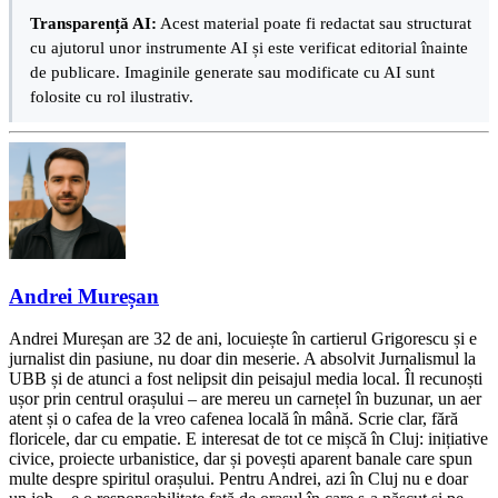
Transparență AI:
Acest material poate fi redactat sau structurat
cu ajutorul unor instrumente AI și este verificat editorial înainte
de publicare. Imaginile generate sau modificate cu AI sunt
folosite cu rol ilustrativ.
Andrei Mureșan
Andrei Mureșan are 32 de ani, locuiește în cartierul Grigorescu și e
jurnalist din pasiune, nu doar din meserie. A absolvit Jurnalismul la
UBB și de atunci a fost nelipsit din peisajul media local. Îl recunoști
ușor prin centrul orașului – are mereu un carnețel în buzunar, un aer
atent și o cafea de la vreo cafenea locală în mână. Scrie clar, fără
floricele, dar cu empatie. E interesat de tot ce mișcă în Cluj: inițiative
civice, proiecte urbanistice, dar și povești aparent banale care spun
multe despre spiritul orașului. Pentru Andrei, azi în Cluj nu e doar