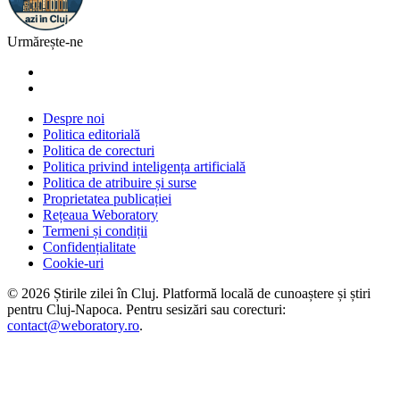
Urmărește-ne
Despre noi
Politica editorială
Politica de corecturi
Politica privind inteligența artificială
Politica de atribuire și surse
Proprietatea publicației
Rețeaua Weboratory
Termeni și condiții
Confidențialitate
Cookie-uri
©
2026
Știrile zilei în Cluj
. Platformă locală de cunoaștere și știri
pentru
Cluj-Napoca
. Pentru sesizări sau corecturi:
contact@weboratory.ro
.