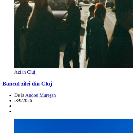
Azi in Cluj
Bancul zilei din Cluj
De la
Andrei Mureșan
.
8/9/2026