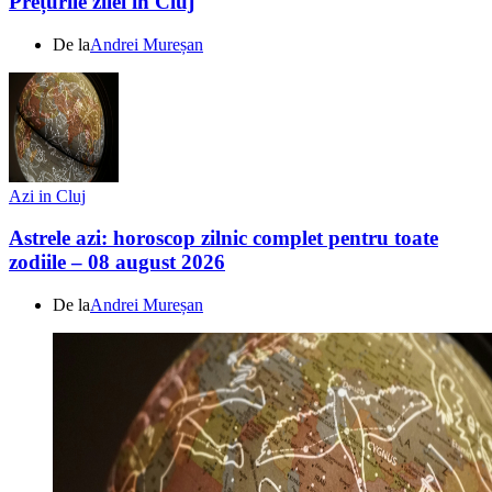
Prețurile zilei în Cluj
De la
Andrei Mureșan
Azi in Cluj
Astrele azi: horoscop zilnic complet pentru toate
zodiile – 08 august 2026
De la
Andrei Mureșan