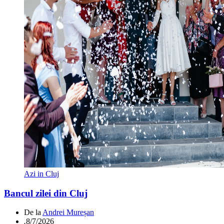
Azi in Cluj
Bancul zilei din Cluj
De la
Andrei Mureșan
.
8/7/2026