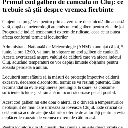
Primul cod galben de caniculă în Cluj: ce
trebuie să știi despre vremea fierbinte
Clujenii se pregătesc pentru prima avertizare de caniculă din această
vară, după ce meteorologii au emis un cod galben pentru ziua de joi.
Prognozele indică temperaturi extrem de ridicate, ceea ce ar putea
afecta confortul termic al locuitorilor.
Administrația Națională de Meteorologie (ANM) a anunțat că joi, 5
iunie, la ora 12:00, va intra în vigoare un cod galben de caniculă.
Acesta avertizează asupra valului de căldură care va afecta județul
Cluj, aducând temperaturi ce vor depăși limitele obișnuite pentru
această perioadă a anului.
Locuitorii sunt sfătuiți să ia măsuri de protecție împotriva căldurii
excesive, deoarece disconfortul termic se va resimți puternic. Este
recomandat să evite expunerea prelungită la soare, să consume
suficiente lichide și să rămână în locuri răcoroase pe cât posibil.
Acest cod galben nu este doar o alertă, ci o dovadă a temperaturilor
neobișnuit de mari care urmează să lovească Clujul. Este crucial ca
cetățenii să acorde atenție sfaturilor oferite de autorități pentru a evita
neplăcerile cauzate de vremea extrem de călduroasă.
Pentru locuitorii din București, deși capitala nu este direct vizată de