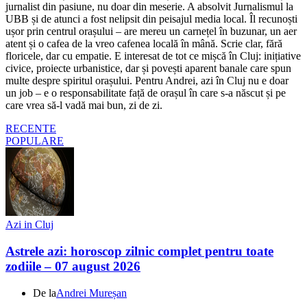
jurnalist din pasiune, nu doar din meserie. A absolvit Jurnalismul la
UBB și de atunci a fost nelipsit din peisajul media local. Îl recunoști
ușor prin centrul orașului – are mereu un carnețel în buzunar, un aer
atent și o cafea de la vreo cafenea locală în mână. Scrie clar, fără
floricele, dar cu empatie. E interesat de tot ce mișcă în Cluj: inițiative
civice, proiecte urbanistice, dar și povești aparent banale care spun
multe despre spiritul orașului. Pentru Andrei, azi în Cluj nu e doar
un job – e o responsabilitate față de orașul în care s-a născut și pe
care vrea să-l vadă mai bun, zi de zi.
RECENTE
POPULARE
Azi in Cluj
Astrele azi: horoscop zilnic complet pentru toate
zodiile – 07 august 2026
De la
Andrei Mureșan