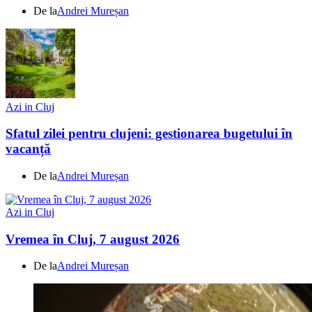
De la
Andrei Mureșan
Azi in Cluj
Sfatul zilei pentru clujeni: gestionarea bugetului în
vacanță
De la
Andrei Mureșan
Azi in Cluj
Vremea în Cluj, 7 august 2026
De la
Andrei Mureșan