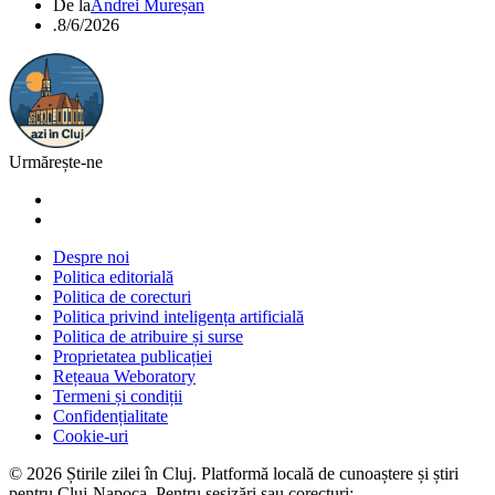
De la
Andrei Mureșan
.
8/6/2026
Urmărește-ne
Despre noi
Politica editorială
Politica de corecturi
Politica privind inteligența artificială
Politica de atribuire și surse
Proprietatea publicației
Rețeaua Weboratory
Termeni și condiții
Confidențialitate
Cookie-uri
©
2026
Știrile zilei în Cluj
. Platformă locală de cunoaștere și știri
pentru
Cluj-Napoca
. Pentru sesizări sau corecturi: