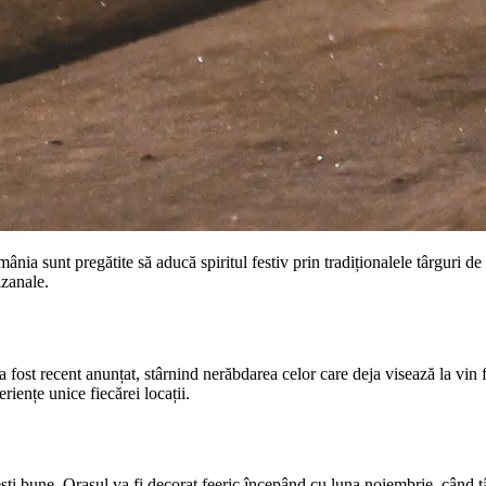
a sunt pregătite să aducă spiritul festiv prin tradiționalele târguri de C
izanale.
st recent anunțat, stârnind nerăbdarea celor care deja visează la vin fie
eriențe unice fiecărei locații.
 vești bune. Orașul va fi decorat feeric începând cu luna noiembrie, când 