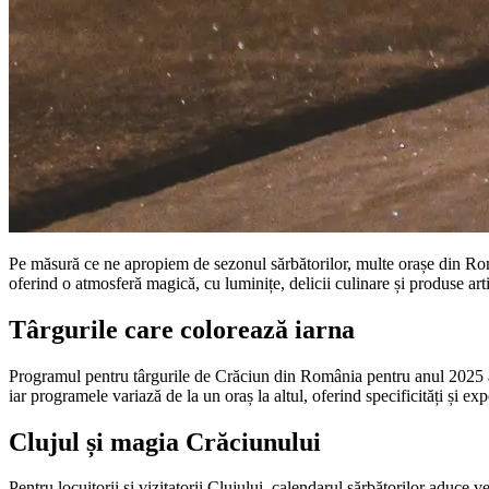
Pe măsură ce ne apropiem de sezonul sărbătorilor, multe orașe din Români
oferind o atmosferă magică, cu luminițe, delicii culinare și produse art
Târgurile care colorează iarna
Programul pentru târgurile de Crăciun din România pentru anul 2025 a fo
iar programele variază de la un oraș la altul, oferind specificități și exp
Clujul și magia Crăciunului
Pentru locuitorii și vizitatorii Clujului, calendarul sărbătorilor aduce