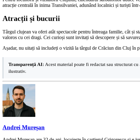
atracție centrală în inima Transilvaniei, adunând localnici și turiști înt
Atracții și bucurii
Târgul clujean va oferi atât spectacole pentru întreaga familie, cât și 
valoros cu cei dragi. Cei curioși sunt invitați să descopere și să savur
Așadar, nu uitați să includeți o vizită la târgul de Crăciun din Cluj în
Transparență AI:
Acest material poate fi redactat sau structurat cu 
ilustrativ.
Andrei Mureșan
Andrei Mureșan are 32 de ani, locuiește în cartierul Grigorescu și e jur