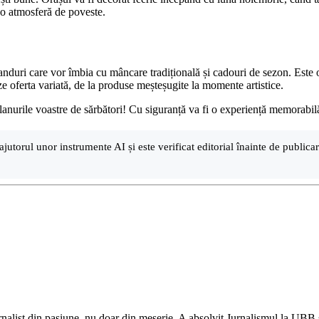
r-o atmosferă de poveste.
standuri care vor îmbia cu mâncare tradițională și cadouri de sezon. Este
eze oferta variată, de la produse meșteșugite la momente artistice.
 planurile voastre de sărbători! Cu siguranță va fi o experiență memorabil
ajutorul unor instrumente AI și este verificat editorial înainte de public
nalist din pasiune, nu doar din meserie. A absolvit Jurnalismul la UBB și 