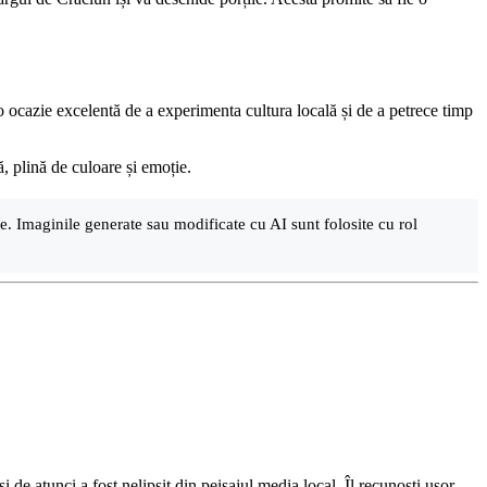
 o ocazie excelentă de a experimenta cultura locală și de a petrece timp
ă, plină de culoare și emoție.
are. Imaginile generate sau modificate cu AI sunt folosite cu rol
de atunci a fost nelipsit din peisajul media local. Îl recunoști ușor