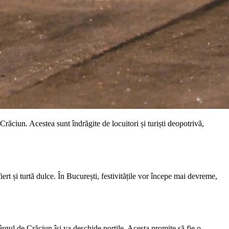
răciun. Acestea sunt îndrăgite de locuitori și turiști deopotrivă,
rt și turtă dulce. În București, festivitățile vor începe mai devreme,
târgul de Crăciun își va deschide porțile. Acesta promite să fie o