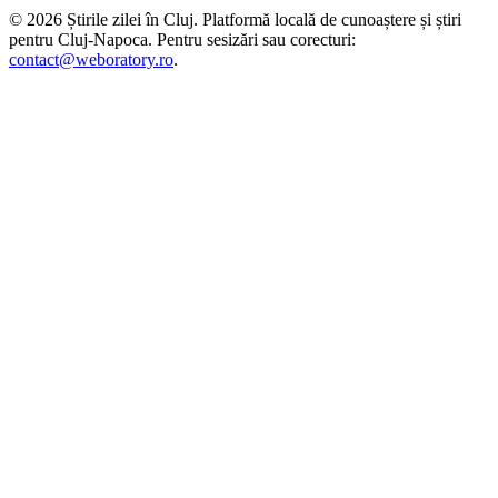
©
2026
Știrile zilei în Cluj
. Platformă locală de cunoaștere și știri
pentru
Cluj-Napoca
. Pentru sesizări sau corecturi:
contact@weboratory.ro
.