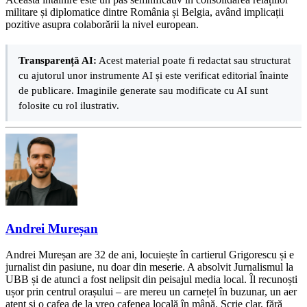
militare și diplomatice dintre România și Belgia, având implicații
pozitive asupra colaborării la nivel european.
Transparență AI:
Acest material poate fi redactat sau structurat
cu ajutorul unor instrumente AI și este verificat editorial înainte
de publicare. Imaginile generate sau modificate cu AI sunt
folosite cu rol ilustrativ.
Andrei Mureșan
Andrei Mureșan are 32 de ani, locuiește în cartierul Grigorescu și e
jurnalist din pasiune, nu doar din meserie. A absolvit Jurnalismul la
UBB și de atunci a fost nelipsit din peisajul media local. Îl recunoști
ușor prin centrul orașului – are mereu un carnețel în buzunar, un aer
atent și o cafea de la vreo cafenea locală în mână. Scrie clar, fără