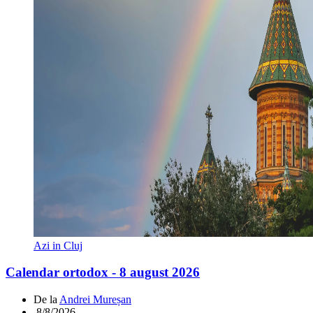
Azi in Cluj
Calendar ortodox - 8 august 2026
De la
Andrei Mureșan
.
8/8/2026