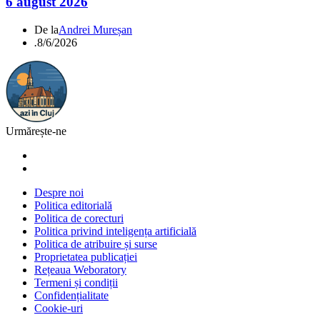
6 august 2026
De la
Andrei Mureșan
.
8/6/2026
Urmărește-ne
Despre noi
Politica editorială
Politica de corecturi
Politica privind inteligența artificială
Politica de atribuire și surse
Proprietatea publicației
Rețeaua Weboratory
Termeni și condiții
Confidențialitate
Cookie-uri