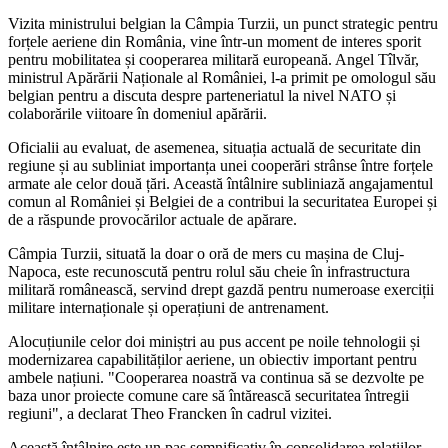
Vizita ministrului belgian la Câmpia Turzii, un punct strategic pentru
forțele aeriene din România, vine într-un moment de interes sporit
pentru mobilitatea și cooperarea militară europeană. Angel Tîlvăr,
ministrul Apărării Naționale al României, l-a primit pe omologul său
belgian pentru a discuta despre parteneriatul la nivel NATO și
colaborările viitoare în domeniul apărării.
Oficialii au evaluat, de asemenea, situația actuală de securitate din
regiune și au subliniat importanța unei cooperări strânse între forțele
armate ale celor două țări. Această întâlnire subliniază angajamentul
comun al României și Belgiei de a contribui la securitatea Europei și
de a răspunde provocărilor actuale de apărare.
Câmpia Turzii, situată la doar o oră de mers cu mașina de Cluj-
Napoca, este recunoscută pentru rolul său cheie în infrastructura
militară românească, servind drept gazdă pentru numeroase exerciții
militare internaționale și operațiuni de antrenament.
Alocuțiunile celor doi miniștri au pus accent pe noile tehnologii și
modernizarea capabilităților aeriene, un obiectiv important pentru
ambele națiuni. "Cooperarea noastră va continua să se dezvolte pe
baza unor proiecte comune care să întărească securitatea întregii
regiuni", a declarat Theo Francken în cadrul vizitei.
Această întâlnire este un pas semnificativ în consolidarea relațiilor