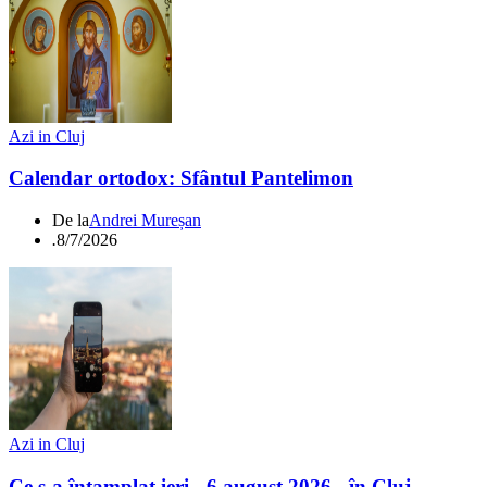
Azi in Cluj
Calendar ortodox: Sfântul Pantelimon
De la
Andrei Mureșan
.
8/7/2026
Azi in Cluj
Ce s-a întamplat ieri - 6 august 2026 - în Cluj