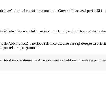
ică, având ca țel constituirea unui nou Guvern. În această perioadă incer
 să își înlocuiască vechile mașini cu unele noi, mai prietenoase cu medi
e de AFM reflectă o perioadă de incertitudine care își dorește să priorite
asupra reluării programului.
ajutorul unor instrumente AI și este verificat editorial înainte de public