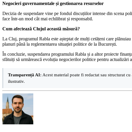
Negocieri guvernamentale și gestionarea resurselor
Decizia de suspendare vine pe fondul discuțiilor intense din scena polit
face într-un mod cât mai echilibrat și responsabil.
Cum afectează Clujul această măsură?
La Cluj, programul Rabla este așteptat de mulți cetățeni care plănuiau
planuri până la reglementarea situației politice de la București.
În concluzie, suspendarea programului Rabla și a altor proiecte finanțat
sfătuiți să urmărească evoluția negocierilor politice pentru actualizări 
Transparență AI:
Acest material poate fi redactat sau structurat cu 
ilustrativ.