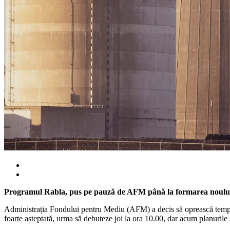
Programul Rabla, pus pe pauză de AFM până la formarea noul
Administrația Fondului pentru Mediu (AFM) a decis să oprească tempora
foarte așteptată, urma să debuteze joi la ora 10.00, dar acum planurile 