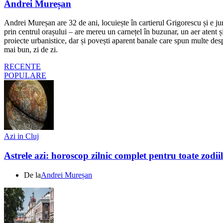
Andrei Mureșan
Andrei Mureșan are 32 de ani, locuiește în cartierul Grigorescu și e jur
prin centrul orașului – are mereu un carnețel în buzunar, un aer atent și 
proiecte urbanistice, dar și povești aparent banale care spun multe despr
mai bun, zi de zi.
RECENTE
POPULARE
Azi in Cluj
Astrele azi: horoscop zilnic complet pentru toate zodi
De la
Andrei Mureșan