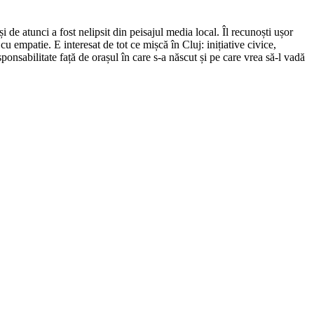
de atunci a fost nelipsit din peisajul media local. Îl recunoști ușor
cu empatie. E interesat de tot ce mișcă în Cluj: inițiative civice,
ponsabilitate față de orașul în care s-a născut și pe care vrea să-l vadă