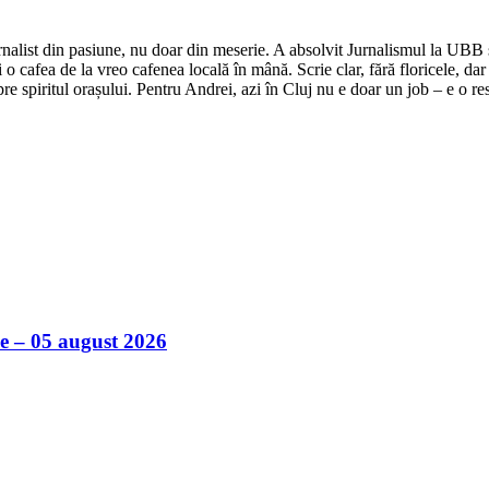
nalist din pasiune, nu doar din meserie. A absolvit Jurnalismul la UBB și 
o cafea de la vreo cafenea locală în mână. Scrie clar, fără floricele, dar 
e spiritul orașului. Pentru Andrei, azi în Cluj nu e doar un job – e o res
ile – 05 august 2026