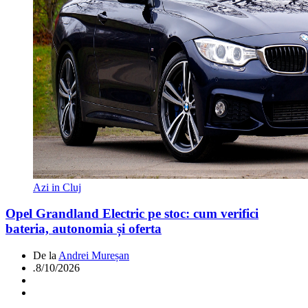
Azi in Cluj
Opel Grandland Electric pe stoc: cum verifici
bateria, autonomia și oferta
De la
Andrei Mureșan
.
8/10/2026