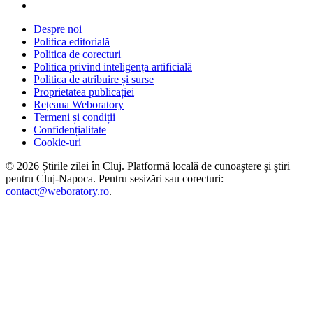
Despre noi
Politica editorială
Politica de corecturi
Politica privind inteligența artificială
Politica de atribuire și surse
Proprietatea publicației
Rețeaua Weboratory
Termeni și condiții
Confidențialitate
Cookie-uri
©
2026
Știrile zilei în Cluj
. Platformă locală de cunoaștere și știri
pentru
Cluj-Napoca
. Pentru sesizări sau corecturi:
contact@weboratory.ro
.