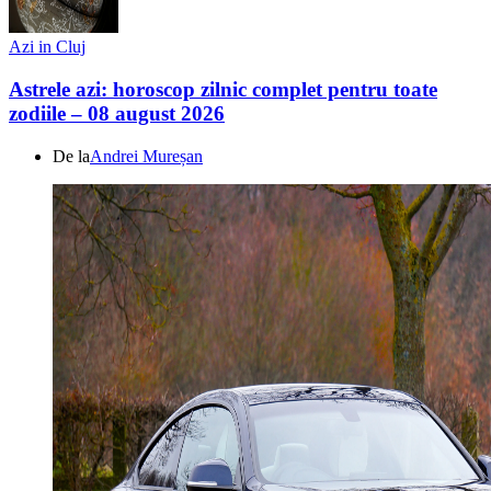
Azi in Cluj
Astrele azi: horoscop zilnic complet pentru toate
zodiile – 08 august 2026
De la
Andrei Mureșan