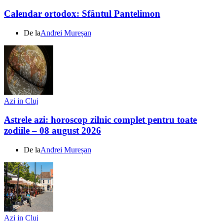
Calendar ortodox: Sfântul Pantelimon
De la
Andrei Mureșan
Azi in Cluj
Astrele azi: horoscop zilnic complet pentru toate
zodiile – 08 august 2026
De la
Andrei Mureșan
Azi in Cluj