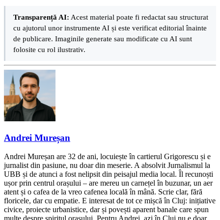
Transparență AI:
Acest material poate fi redactat sau structurat
cu ajutorul unor instrumente AI și este verificat editorial înainte
de publicare. Imaginile generate sau modificate cu AI sunt
folosite cu rol ilustrativ.
Andrei Mureșan
Andrei Mureșan are 32 de ani, locuiește în cartierul Grigorescu și e
jurnalist din pasiune, nu doar din meserie. A absolvit Jurnalismul la
UBB și de atunci a fost nelipsit din peisajul media local. Îl recunoști
ușor prin centrul orașului – are mereu un carnețel în buzunar, un aer
atent și o cafea de la vreo cafenea locală în mână. Scrie clar, fără
floricele, dar cu empatie. E interesat de tot ce mișcă în Cluj: inițiative
civice, proiecte urbanistice, dar și povești aparent banale care spun
multe despre spiritul orașului. Pentru Andrei, azi în Cluj nu e doar