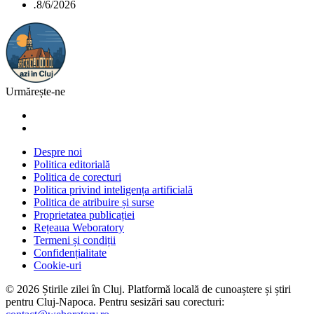
.
8/6/2026
Urmărește-ne
Despre noi
Politica editorială
Politica de corecturi
Politica privind inteligența artificială
Politica de atribuire și surse
Proprietatea publicației
Rețeaua Weboratory
Termeni și condiții
Confidențialitate
Cookie-uri
©
2026
Știrile zilei în Cluj
. Platformă locală de cunoaștere și știri
pentru
Cluj-Napoca
. Pentru sesizări sau corecturi: