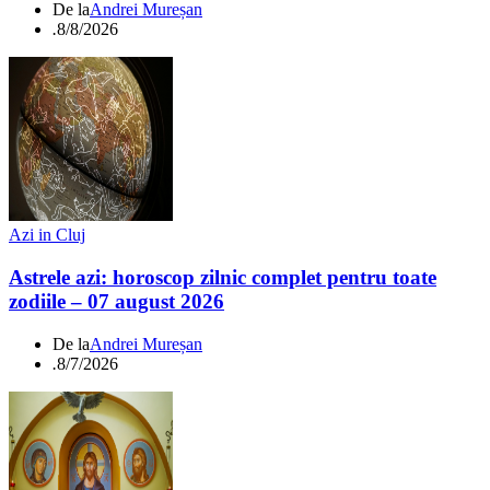
De la
Andrei Mureșan
.
8/8/2026
Azi in Cluj
Astrele azi: horoscop zilnic complet pentru toate
zodiile – 07 august 2026
De la
Andrei Mureșan
.
8/7/2026