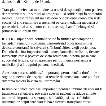
depins de dializă timp de 13 ani.
Transplantul efectuat marți vine ca o rază de speranță pentru pacient,
dar reprezintă și un simbol al progresului și solidarității în domeniul
medical. Acest transplant nu este doar o intervenție complexă și de
succes, ci și o reamintire a speranței pe care medicina modernă o
poate oferi, mai ales pentru cei care așteaptă ani îndelungați să
primească un organ vital.
ICUTR Cluj-Napoca continuă să fie în fruntea activităților de
transplant renal din România, demonstrând profesionalism și
dedicare constantă în salvarea și îmbunătățirea vieții pacienților.
Dincolo de cifra impresionantă a transplanturilor realizate, fiecare
intervenție este o poveste de viață schimbată, o nouă șansă care
aduce atât fericire, cât și apreciere pentru munca nesfârșită a
medicilor și a întregului personal medical.
Acest nou succes subliniază importanța permanentă a donării de
organe și nevoia de a sprijini sistemele de transplant, care pot face
diferența majoră în viața multor români.
În timp ce clinica face pași importanți pentru a îmbunătăți accesul la
tratamente salvatoare, povestea acestui pacient ne aduce aminte
tuturor de importanța speranței, solidarității și a sacrificiului
umanitar, principii care stau la baza fiecărui transplant reușit.